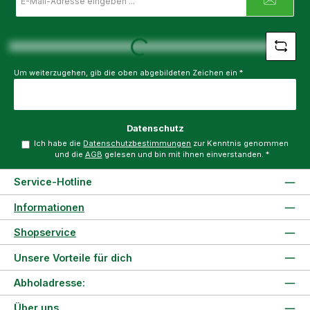
Mail-
Adresse
*
Loading...
Um weiterzugehen, gib die oben abgebildeten Zeichen ein
*
Datenschutz
Ich habe die
Datenschutzbestimmungen
zur Kenntnis genommen
und die
AGB
gelesen und bin mit ihnen einverstanden.
*
Service-Hotline
Informationen
Shopservice
Unsere Vorteile für dich
Abholadresse:
Über uns