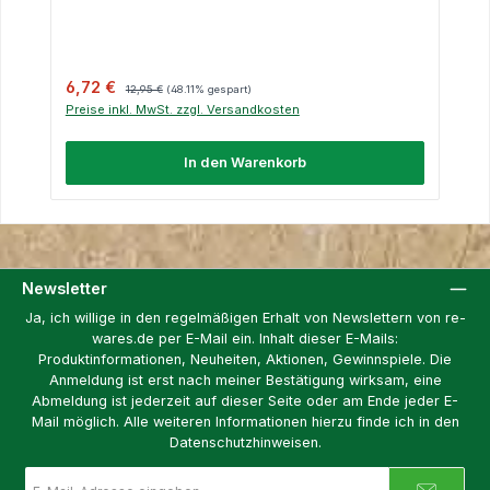
Verkaufspreis:
Regulärer Preis:
6,72 €
12,95 €
(48.11% gespart)
Preise inkl. MwSt. zzgl. Versandkosten
In den Warenkorb
Newsletter
Ja, ich willige in den regelmäßigen Erhalt von Newslettern von re-
wares.de per E-Mail ein. Inhalt dieser E-Mails:
Produktinformationen, Neuheiten, Aktionen, Gewinnspiele. Die
Anmeldung ist erst nach meiner Bestätigung wirksam, eine
Abmeldung ist jederzeit auf dieser Seite oder am Ende jeder E-
Mail möglich. Alle weiteren Informationen hierzu finde ich in den
Datenschutzhinweisen.
E-