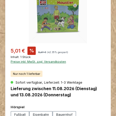
Verkaufspreis:
5,01 €
%
Regulärer Preis:
8,69 €
(42.35% gespart)
Inhalt:
1 Stück
Preise inkl. MwSt. zzgl. Versandkosten
Nur noch 1 lieferbar
Sofort verfügbar, Lieferzeit: 1-3 Werktage
Lieferung zwischen 11.08.2026 (Dienstag)
und 13.08.2026 (Donnerstag)
auswählen
Hörspiel
Fußball
Eisenbahn
Bauernhof