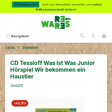
Zum Hauptinhalt springen
10%Rabattcode!
Jetzt zum Newsletter anmelden und
sofort
Willkommensrabatt sichern!
Navigation
Freizeit
Spielwaren
CD Tessloff Was ist Was Junior
Hörspiel Wir bekommen ein
Haustier
Tessloff
Bildergalerie überspringen
Rabatt
-42,3%