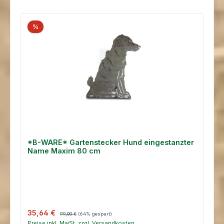
%
*B-WARE* Gartenstecker Hund eingestanzter
Name Maxim 80 cm
Verkaufspreis:
Regulärer Preis:
35,64 €
99,00 €
(64% gespart)
Preise inkl. MwSt. zzgl. Versandkosten