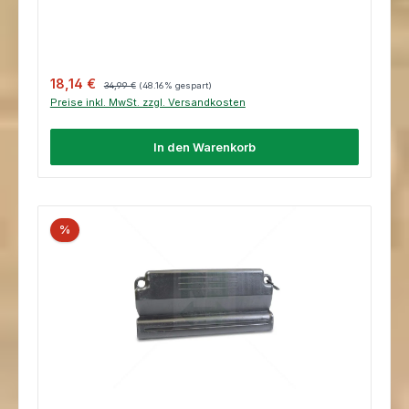
Verkaufspreis:
Regulärer Preis:
18,14 €
34,99 €
(48.16% gespart)
Preise inkl. MwSt. zzgl. Versandkosten
In den Warenkorb
%