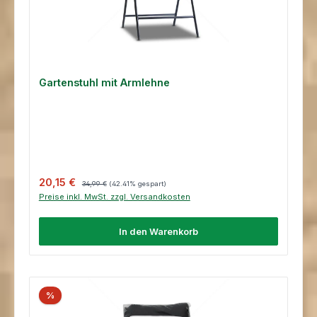
Gartenstuhl mit Armlehne
Verkaufspreis:
Regulärer Preis:
20,15 €
34,99 €
(42.41% gespart)
Preise inkl. MwSt. zzgl. Versandkosten
In den Warenkorb
%