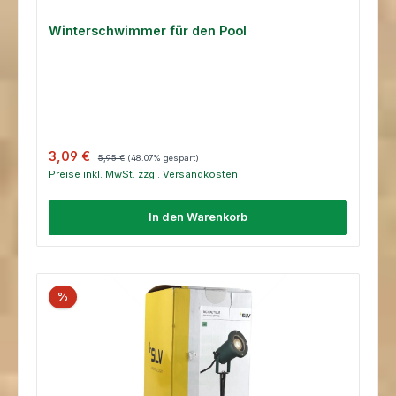
Winterschwimmer für den Pool
Verkaufspreis:
Regulärer Preis:
3,09 €
5,95 €
(48.07% gespart)
Preise inkl. MwSt. zzgl. Versandkosten
In den Warenkorb
%