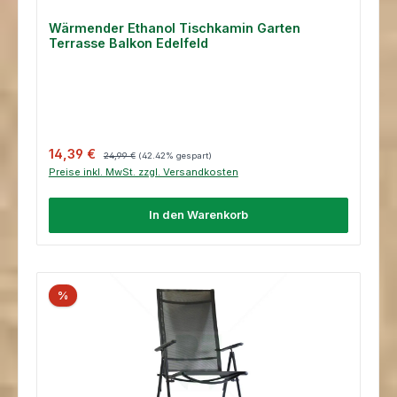
Wärmender Ethanol Tischkamin Garten
Terrasse Balkon Edelfeld
Verkaufspreis:
Regulärer Preis:
14,39 €
24,99 €
(42.42% gespart)
Preise inkl. MwSt. zzgl. Versandkosten
In den Warenkorb
%