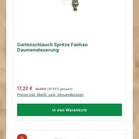
Gartenschlauch Spritze Fanhao
Daumensteuerung
Verkaufspreis:
Regulärer Preis:
17,22 €
26,90 €
(35.99% gespart)
Preise inkl. MwSt. zzgl. Versandkosten
In den Warenkorb
%