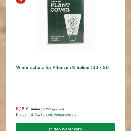
Winterschutz für Pflanzen Niboline 100 x 80
Verkaufspreis:
Regulärer Preis:
5,18 €
9,99 €
(48.15% gespart)
Preise inkl. MwSt. zzgl. Versandkosten
In den Warenkorb