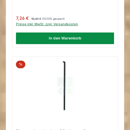
Verkaufspreis:
Regulärer Preis:
7,26 €
15,49 €
(53.13% gespart)
Preise inkl. MwSt. zzgl. Versandkosten
In den Warenkorb
%