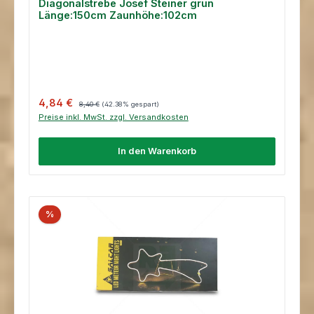
Diagonalstrebe Josef Steiner grün
Länge:150cm Zaunhöhe:102cm
Verkaufspreis:
Regulärer Preis:
4,84 €
8,40 €
(42.38% gespart)
Preise inkl. MwSt. zzgl. Versandkosten
In den Warenkorb
%