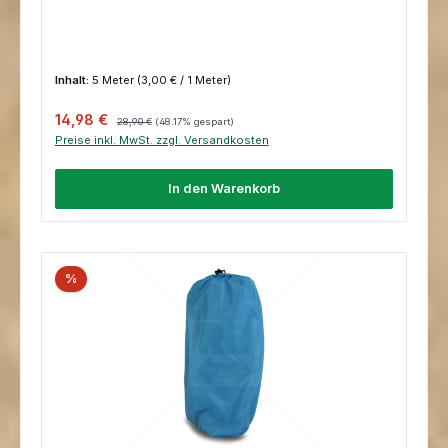
Inhalt:
5 Meter
(3,00 € / 1 Meter)
Verkaufspreis:
Regulärer Preis:
14,98 €
28,90 €
(48.17% gespart)
Preise inkl. MwSt. zzgl. Versandkosten
In den Warenkorb
%