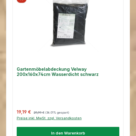
Gartenmöbelabdeckung Velway
200x160x74cm Wasserdicht schwarz
Verkaufspreis:
Regulärer Preis:
19,19 €
29,99 €
(36.01% gespart)
Preise inkl. MwSt. zzgl. Versandkosten
In den Warenkorb