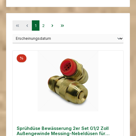
Seite
Seite
1
2
%
Sprühdüse Bewässerung 2er Set G1/2 Zoll
Außengewinde Messing-Nebeldüsen für