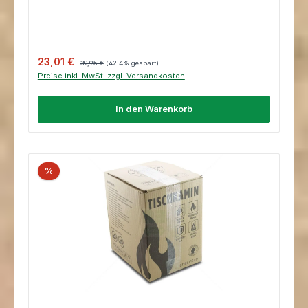
Verkaufspreis:
Regulärer Preis:
23,01 €
39,95 €
(42.4% gespart)
Preise inkl. MwSt. zzgl. Versandkosten
In den Warenkorb
%