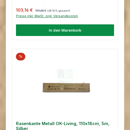
Verkaufspreis:
Regulärer Preis:
103,16 €
199,00 €
(48.16% gespart)
Preise inkl. MwSt. zzgl. Versandkosten
In den Warenkorb
%
Rasenkante Metall OK-Living, 110x18cm, 5m,
Silber