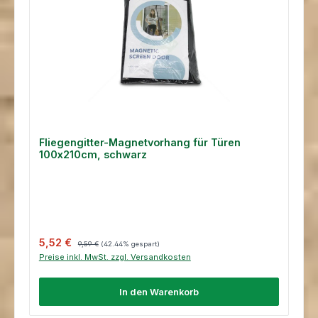
Fliegengitter-Magnetvorhang für Türen
100x210cm, schwarz
Verkaufspreis:
Regulärer Preis:
5,52 €
9,59 €
(42.44% gespart)
Preise inkl. MwSt. zzgl. Versandkosten
In den Warenkorb