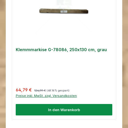
Klemmmarkise G-78086, 250x130 cm, grau
Verkaufspreis:
Regulärer Preis:
64,79 €
124,99 €
(48.16% gespart)
Preise inkl. MwSt. zzgl. Versandkosten
In den Warenkorb