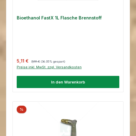
Bioethanol FastX 1L Flasche Brennstoff
Verkaufspreis:
Regulärer Preis:
5,11 €
7,99 €
(36.05% gespart)
Preise inkl. MwSt. zzgl. Versandkosten
In den Warenkorb
%