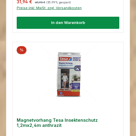
Verkaufspreis:
Regulärer Preis:
31,94 €
49,90 €
(35.99% gespart)
Preise inkl. MwSt. zzgl. Versandkosten
In den Warenkorb
%
Magnetvorhang Tesa Insektenschutz
1,2mx2,4m anthrazit