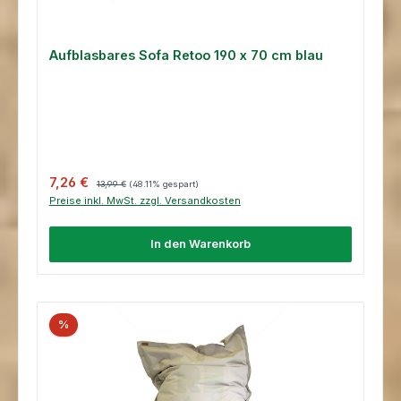
Aufblasbares Sofa Retoo 190 x 70 cm blau
Verkaufspreis:
Regulärer Preis:
7,26 €
13,99 €
(48.11% gespart)
Preise inkl. MwSt. zzgl. Versandkosten
In den Warenkorb
%