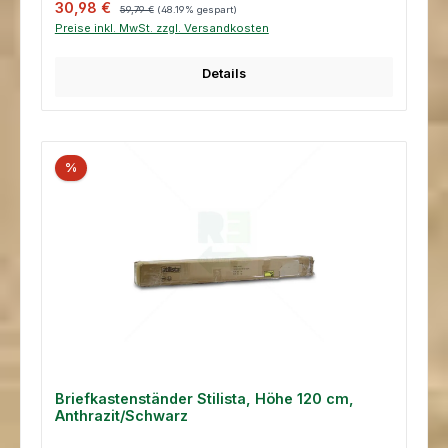
Verkaufspreis:
Regulärer Preis:
30,98 €
59,79 €
(48.19% gespart)
Preise inkl. MwSt. zzgl. Versandkosten
Details
%
Briefkastenständer Stilista, Höhe 120 cm,
Anthrazit/Schwarz