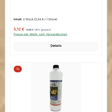
Bewässerungssprinkler
Inhalt:
2 Stück
(2,56 € / 1 Stück)
Verkaufspreis:
Regulärer Preis:
5,12 €
8,00 €
(36% gespart)
Preise inkl. MwSt. zzgl. Versandkosten
Details
%