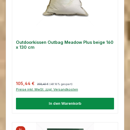
Outdoorkissen Outbag Meadow Plus beige 160
x 130 cm
Verkaufspreis:
Regulärer Preis:
105,44 €
203,40 €
(48.16% gespart)
Preise inkl. MwSt. zzgl. Versandkosten
In den Warenkorb
%