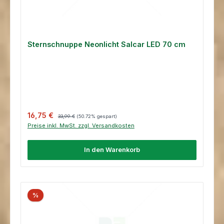
Sternschnuppe Neonlicht Salcar LED 70 cm
Verkaufspreis:
Regulärer Preis:
16,75 €
33,99 €
(50.72% gespart)
Preise inkl. MwSt. zzgl. Versandkosten
In den Warenkorb
%