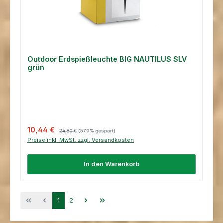
Outdoor Erdspießleuchte BIG NAUTILUS SLV
grün
Verkaufspreis:
Regulärer Preis:
10,44 €
24,80 €
(57.9% gespart)
Preise inkl. MwSt. zzgl. Versandkosten
In den Warenkorb
Seite
Seite
1
2