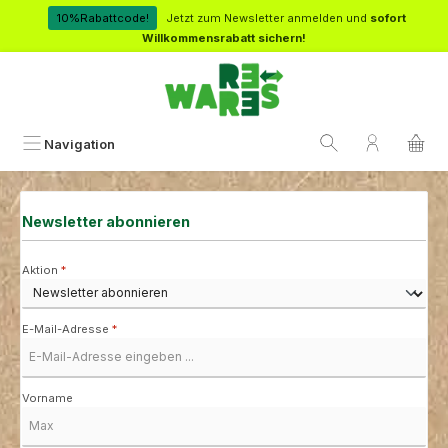
Zum Hauptinhalt springen
10%Rabattcode!
Jetzt zum Newsletter anmelden und
sofort
Willkommensrabatt sichern!
Navigation
Newsletter abonnieren
Aktion
*
E-Mail-Adresse
*
Vorname