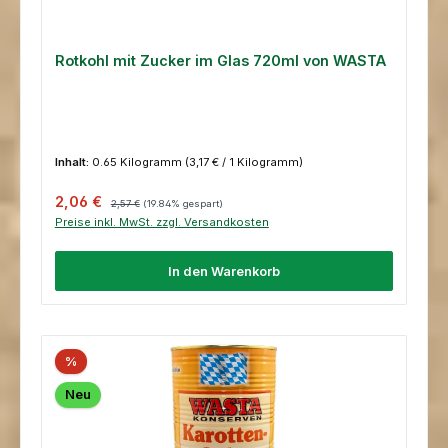
Rotkohl mit Zucker im Glas 720ml von WASTA
Inhalt:
0.65 Kilogramm
(3,17 € / 1 Kilogramm)
Verkaufspreis:
Regulärer Preis:
2,06 €
2,57 €
(19.84% gespart)
Preise inkl. MwSt. zzgl. Versandkosten
In den Warenkorb
%
Neu