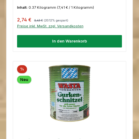
Inhalt:
0.37 Kilogramm
(7,41 € / 1 Kilogramm)
Verkaufspreis:
Regulärer Preis:
2,74 €
3,43 €
(20.12% gespart)
Preise inkl. MwSt. zzgl. Versandkosten
In den Warenkorb
%
Neu