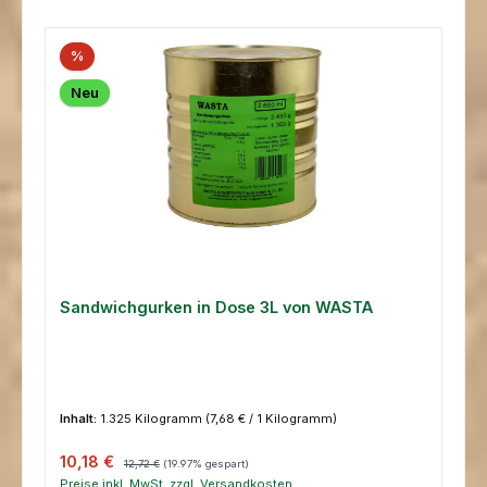
%
Neu
Sandwichgurken in Dose 3L von WASTA
Inhalt:
1.325 Kilogramm
(7,68 € / 1 Kilogramm)
Verkaufspreis:
Regulärer Preis:
10,18 €
12,72 €
(19.97% gespart)
Preise inkl. MwSt. zzgl. Versandkosten