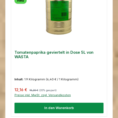
Neu
Tomatenpaprika geviertelt in Dose 5L von
WASTA
Inhalt:
1.9 Kilogramm
(6,40 € / 1 Kilogramm)
Verkaufspreis:
Regulärer Preis:
12,16 €
15,20 €
(20% gespart)
Preise inkl. MwSt. zzgl. Versandkosten
In den Warenkorb