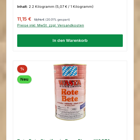
Inhalt:
2.2 Kilogramm
(5,07 € / 1 Kilogramm)
Verkaufspreis:
Regulärer Preis:
11,15 €
13,94 €
(20.01% gespart)
Preise inkl. MwSt. zzgl. Versandkosten
In den Warenkorb
%
Neu