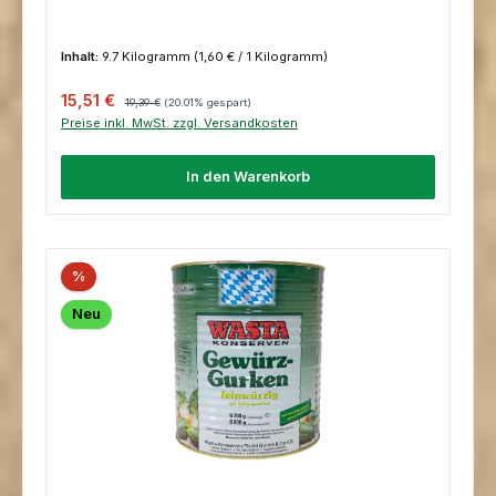
Inhalt:
9.7 Kilogramm
(1,60 € / 1 Kilogramm)
Verkaufspreis:
Regulärer Preis:
15,51 €
19,39 €
(20.01% gespart)
Preise inkl. MwSt. zzgl. Versandkosten
In den Warenkorb
%
Neu