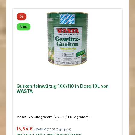
%
Neu
Gurken feinwürzig 100/110 in Dose 10L von
WASTA
Inhalt:
5.6 Kilogramm
(2,95 € / 1 Kilogramm)
Verkaufspreis:
Regulärer Preis:
16,54 €
20,68 €
(20.02% gespart)
Preise inkl. MwSt. zzgl. Versandkosten