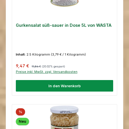
Gurkensalat süß-sauer in Dose 5L von WASTA
Inhalt:
2.5 Kilogramm
(3,79 € / 1 Kilogramm)
Verkaufspreis:
Regulärer Preis:
9,47 €
11,84 €
(20.02% gespart)
Preise inkl. MwSt. zzgl. Versandkosten
In den Warenkorb
%
Neu