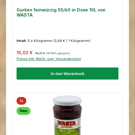
Gurken feinwürzig 55/60 in Dose 10L von
WASTA
Inhalt:
5.6 Kilogramm
(2,68 € / 1 Kilogramm)
Verkaufspreis:
Regulärer Preis:
15,02 €
18,77 €
(19.98% gespart)
Preise inkl. MwSt. zzgl. Versandkosten
In den Warenkorb
%
Neu