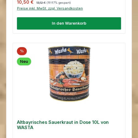
Verkaufspreis:
Regulärer Preis:
10,50 €
13,12 €
(19.97% gespart)
Preise inkl. MwSt. zzgl. Versandkosten
In den Warenkorb
%
Neu
Altbayrisches Sauerkraut in Dose 10L von
WASTA