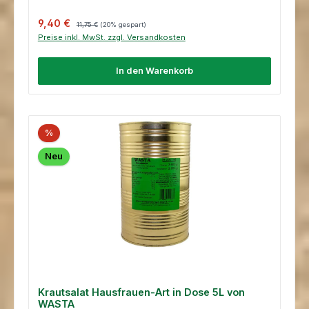
Verkaufspreis:
Regulärer Preis:
9,40 €
11,75 €
(20% gespart)
Preise inkl. MwSt. zzgl. Versandkosten
In den Warenkorb
%
Neu
Krautsalat Hausfrauen-Art in Dose 5L von
WASTA