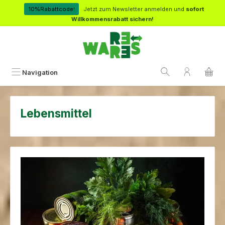
Zum Hauptinhalt springen
10%Rabattcode!
Jetzt zum Newsletter anmelden und
sofort
Willkommensrabatt sichern!
Navigation
Lebensmittel