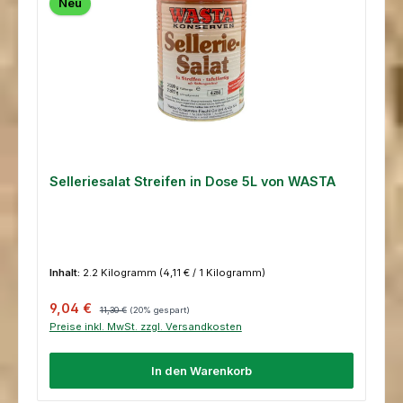
Neu
Selleriesalat Streifen in Dose 5L von WASTA
Inhalt:
2.2 Kilogramm
(4,11 € / 1 Kilogramm)
Verkaufspreis:
Regulärer Preis:
9,04 €
11,30 €
(20% gespart)
Preise inkl. MwSt. zzgl. Versandkosten
In den Warenkorb