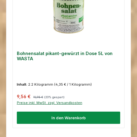
Bohnensalat pikant-gewürzt in Dose 5L von
WASTA
Inhalt:
2.2 Kilogramm
(4,35 € / 1 Kilogramm)
Verkaufspreis:
Regulärer Preis:
9,56 €
11,95 €
(20% gespart)
Preise inkl. MwSt. zzgl. Versandkosten
In den Warenkorb