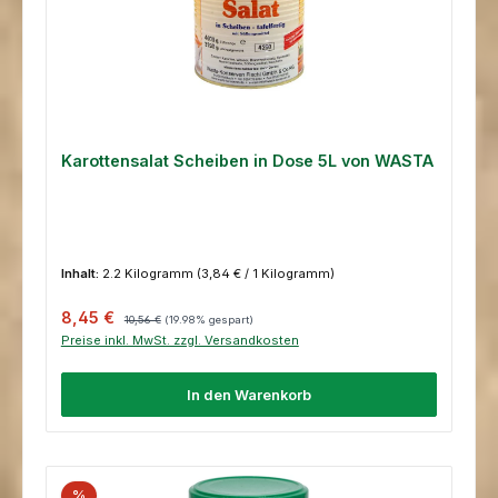
Karottensalat Scheiben in Dose 5L von WASTA
Inhalt:
2.2 Kilogramm
(3,84 € / 1 Kilogramm)
Verkaufspreis:
Regulärer Preis:
8,45 €
10,56 €
(19.98% gespart)
Preise inkl. MwSt. zzgl. Versandkosten
In den Warenkorb
%