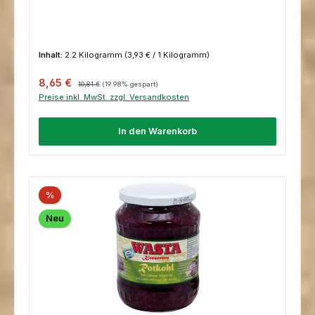
Inhalt:
2.2 Kilogramm
(3,93 € / 1 Kilogramm)
Verkaufspreis:
Regulärer Preis:
8,65 €
10,81 €
(19.98% gespart)
Preise inkl. MwSt. zzgl. Versandkosten
In den Warenkorb
%
Neu