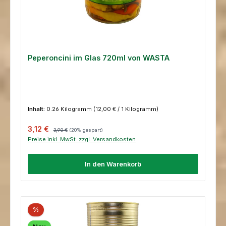
Peperoncini im Glas 720ml von WASTA
Inhalt:
0.26 Kilogramm
(12,00 € / 1 Kilogramm)
Verkaufspreis:
Regulärer Preis:
3,12 €
3,90 €
(20% gespart)
Preise inkl. MwSt. zzgl. Versandkosten
In den Warenkorb
%