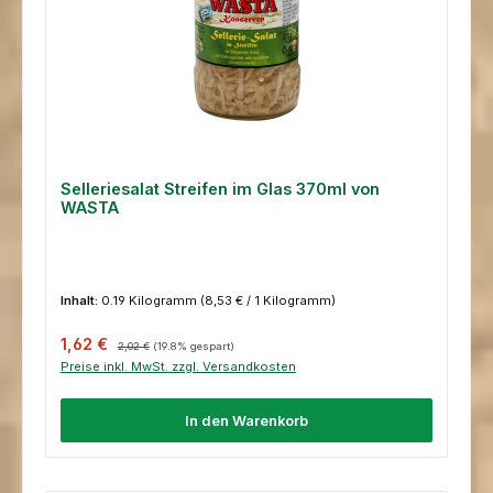
Selleriesalat Streifen im Glas 370ml von
WASTA
Inhalt:
0.19 Kilogramm
(8,53 € / 1 Kilogramm)
Verkaufspreis:
Regulärer Preis:
1,62 €
2,02 €
(19.8% gespart)
Preise inkl. MwSt. zzgl. Versandkosten
In den Warenkorb