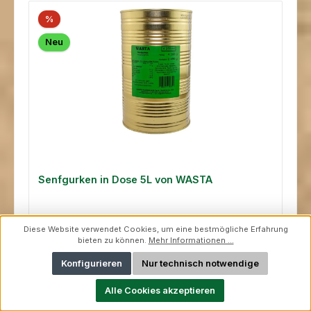
%
Neu
Senfgurken in Dose 5L von WASTA
Diese Website verwendet Cookies, um eine bestmögliche Erfahrung
bieten zu können.
Mehr Informationen ...
Inhalt:
2.45 Kilogramm
(4,12 € / 1 Kilogramm)
Konfigurieren
Nur technisch notwendige
Verkaufspreis:
Regulärer Preis:
10,09 €
12,61 €
(19.98% gespart)
Alle Cookies akzeptieren
Preise inkl. MwSt. zzgl. Versandkosten