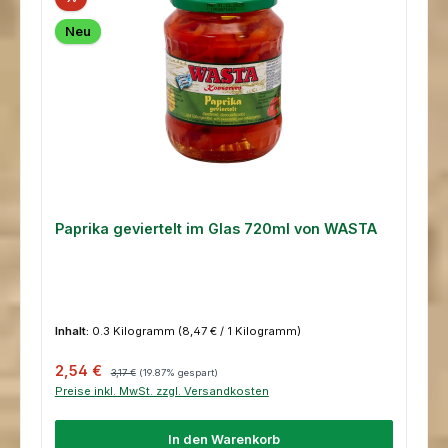
Neu
Paprika geviertelt im Glas 720ml von WASTA
Inhalt:
0.3 Kilogramm
(8,47 € / 1 Kilogramm)
Verkaufspreis:
Regulärer Preis:
2,54 €
3,17 €
(19.87% gespart)
Preise inkl. MwSt. zzgl. Versandkosten
In den Warenkorb