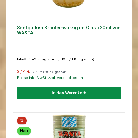
Senfgurken Kräuter-würzig im Glas 720ml von
WASTA
Inhalt:
0.42 Kilogramm
(5,10 € / 1 Kilogramm)
Verkaufspreis:
Regulärer Preis:
2,14 €
2,68 €
(20.15% gespart)
Preise inkl. MwSt. zzgl. Versandkosten
In den Warenkorb
%
Neu