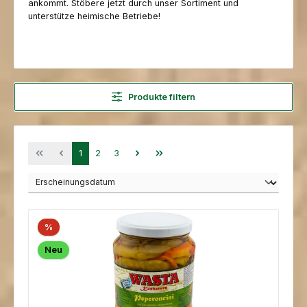
ankommt. Stöbere jetzt durch unser Sortiment und
unterstütze heimische Betriebe!
Produkte filtern
Seite
Seite
Seite
1
2
3
%
Neu