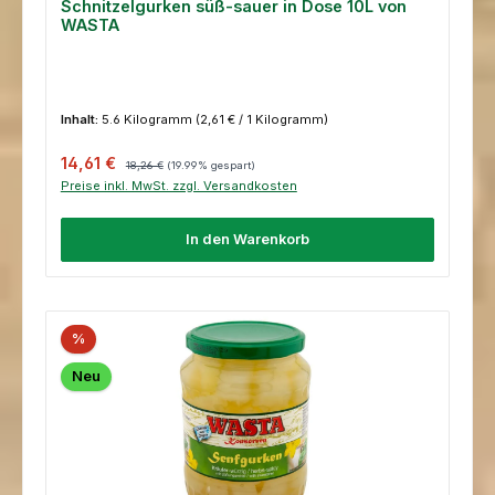
Schnitzelgurken süß-sauer in Dose 10L von
WASTA
Inhalt:
5.6 Kilogramm
(2,61 € / 1 Kilogramm)
Verkaufspreis:
Regulärer Preis:
14,61 €
18,26 €
(19.99% gespart)
Preise inkl. MwSt. zzgl. Versandkosten
In den Warenkorb
%
Neu