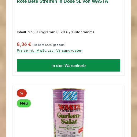
Rote Bete Streifen in Dose 5L von WASTA
Inhalt:
2.55 Kilogramm
(3,28 € / 1 Kilogramm)
Verkaufspreis:
Regulärer Preis:
8,36 €
10,45 €
(20% gespart)
Preise inkl. MwSt. zzgl. Versandkosten
In den Warenkorb
%
Neu