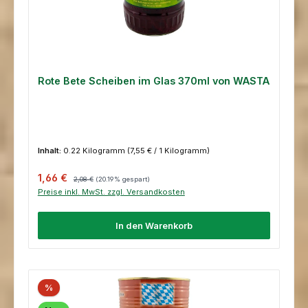
Rote Bete Scheiben im Glas 370ml von WASTA
Inhalt:
0.22 Kilogramm
(7,55 € / 1 Kilogramm)
Verkaufspreis:
Regulärer Preis:
1,66 €
2,08 €
(20.19% gespart)
Preise inkl. MwSt. zzgl. Versandkosten
In den Warenkorb
%