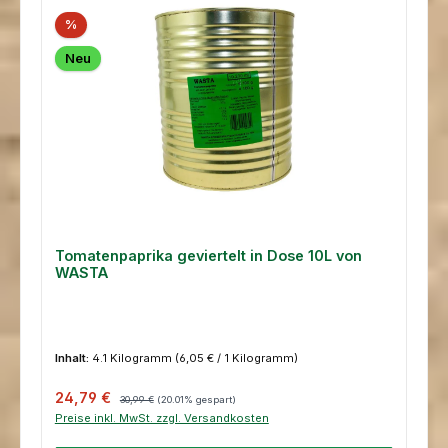
%
Neu
Tomatenpaprika geviertelt in Dose 10L von
WASTA
Inhalt:
4.1 Kilogramm
(6,05 € / 1 Kilogramm)
Verkaufspreis:
Regulärer Preis:
24,79 €
30,99 €
(20.01% gespart)
Preise inkl. MwSt. zzgl. Versandkosten