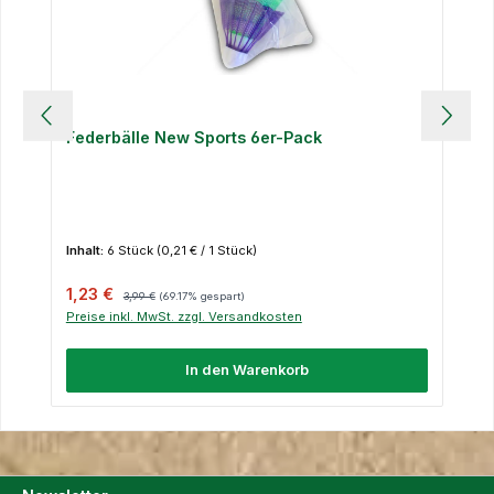
Federbälle New Sports 6er-Pack
Inhalt:
6 Stück
(0,21 € / 1 Stück)
Verkaufspreis:
Regulärer Preis:
1,23 €
3,99 €
(69.17% gespart)
Preise inkl. MwSt. zzgl. Versandkosten
In den Warenkorb