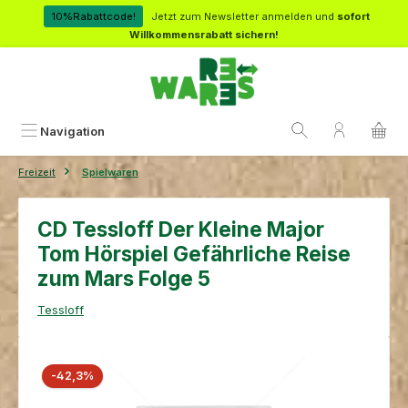
Zum Hauptinhalt springen
10%Rabattcode!
Jetzt zum Newsletter anmelden und
sofort
Willkommensrabatt sichern!
Navigation
Freizeit
Spielwaren
CD Tessloff Der Kleine Major
Tom Hörspiel Gefährliche Reise
zum Mars Folge 5
Tessloff
Bildergalerie überspringen
Rabatt
-42,3%