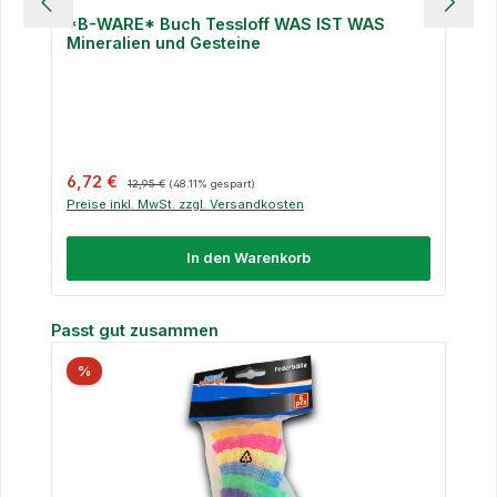
*B-WARE* Buch Tessloff WAS IST WAS
Mineralien und Gesteine
Verkaufspreis:
Regulärer Preis:
6,72 €
12,95 €
(48.11% gespart)
Preise inkl. MwSt. zzgl. Versandkosten
In den Warenkorb
Produktgalerie überspringen
Passt gut zusammen
%