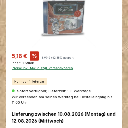
Verkaufspreis:
5,18 €
%
Regulärer Preis:
8,99 €
(42.38% gespart)
Inhalt:
1 Stück
Preise inkl. MwSt. zzgl. Versandkosten
Nur noch 1 lieferbar
Sofort verfügbar, Lieferzeit: 1-3 Werktage
Wir versenden am selben Werktag bei Bestelleingang bis
11:00 Uhr
Lieferung zwischen 10.08.2026 (Montag) und
12.08.2026 (Mittwoch)