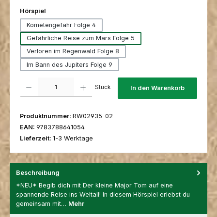
auswählen
Hörspiel
Kometengefahr Folge 4
Gefährliche Reise zum Mars Folge 5
Verloren im Regenwald Folge 8
Im Bann des Jupiters Folge 9
Produkt Anzahl: Gib den gewünschten Wert ein oder benutze die Schaltfl
Stück
In den Warenkorb
Produktnummer:
RW02935-02
EAN:
9783788641054
Lieferzeit:
1-3 Werktage
Beschreibung
*NEU* Begib dich mit Der kleine Major Tom auf eine
spannende Reise ins Weltall! In diesem Hörspiel erlebst du
gemeinsam mit…
Mehr