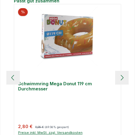
Produktgalerie überspringen
Passt gut zusammen
%
Schwimmring Mega Donut 119 cm
Durchmesser
Verkaufspreis:
Regulärer Preis:
2,80 €
9,05 €
(69.06% gespart)
Preise inkl. MwSt. zzgl. Versandkosten