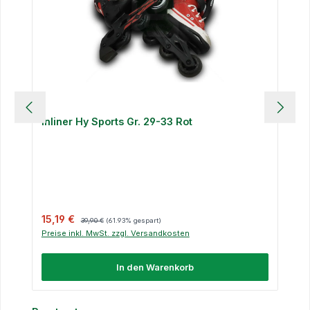
Inliner Hy Sports Gr. 29-33 Rot
Verkaufspreis:
Regulärer Preis:
15,19 €
39,90 €
(61.93% gespart)
Preise inkl. MwSt. zzgl. Versandkosten
In den Warenkorb