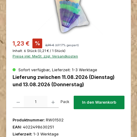
Verkaufspreis:
1,23 €
%
Regulärer Preis:
3,99 €
(69.17% gespart)
Inhalt:
6 Stück
(0,21 € / 1 Stück)
Preise inkl. MwSt. zzgl. Versandkosten
Sofort verfügbar, Lieferzeit: 1-3 Werktage
Lieferung zwischen 11.08.2026 (Dienstag)
und 13.08.2026 (Donnerstag)
Produkt Anzahl: Gib den gewünschten Wert ein oder benutze die Schaltfl
Pack
In den Warenkorb
Produktnummer:
RW01502
EAN:
4022498630251
Lieferzeit:
1-3 Werktage