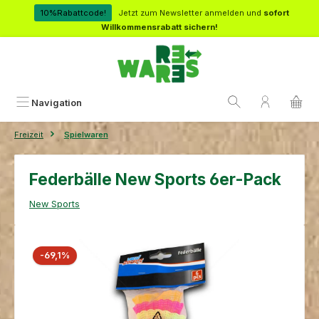
Zum Hauptinhalt springen
10%Rabattcode!
Jetzt zum Newsletter anmelden und
sofort
Willkommensrabatt sichern!
Navigation
Freizeit
Spielwaren
Federbälle New Sports 6er-Pack
New Sports
Bildergalerie überspringen
Rabatt
-69,1%