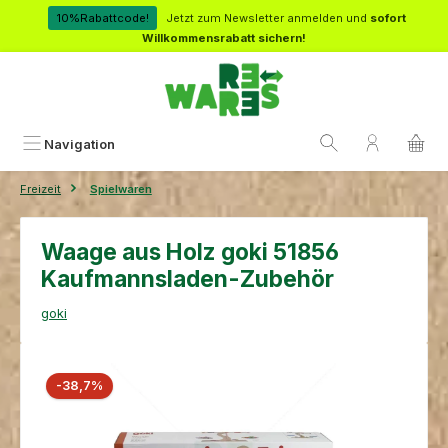
Zum Hauptinhalt springen
10%Rabattcode!
Jetzt zum Newsletter anmelden und
sofort
Willkommensrabatt sichern!
Navigation
Freizeit
Spielwaren
Waage aus Holz goki 51856
Kaufmannsladen-Zubehör
goki
Bildergalerie überspringen
Rabatt
-38,7%