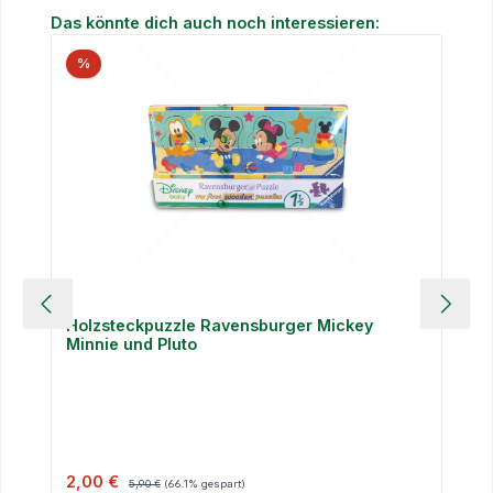
Produktgalerie überspringen
Das könnte dich auch noch interessieren:
%
Holzsteckpuzzle Ravensburger Mickey
Minnie und Pluto
Verkaufspreis:
Regulärer Preis:
2,00 €
5,90 €
(66.1% gespart)