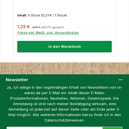
Inhalt:
6 Stück
(0,21 € / 1 Stück)
Verkaufspreis:
Regulärer Preis:
1,23 €
3,99 €
(69.17% gespart)
Preise inkl. MwSt. zzgl. Versandkosten
In den Warenkorb
Newsletter
Ja, ich willige in den regelmäßigen Erhalt von Newslettern von re-
wares.de per E-Mail ein. Inhalt dieser E-Mails:
Produktinformationen, Neuheiten, Aktionen, Gewinnspiele. Die
Anmeldung ist erst nach meiner Bestätigung wirksam, eine
Abmeldung ist jederzeit auf dieser Seite oder am Ende jeder E-
Mail möglich. Alle weiteren Informationen hierzu finde ich in den
Datenschutzhinweisen.
E-