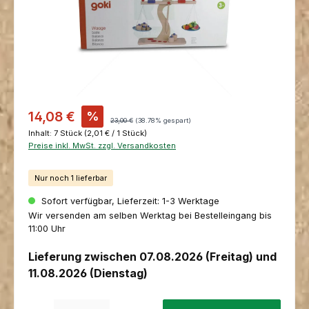
Verkaufspreis:
14,08 €
%
Regulärer Preis:
23,00 €
(38.78% gespart)
Inhalt:
7 Stück
(2,01 € / 1 Stück)
Preise inkl. MwSt. zzgl. Versandkosten
Nur noch 1 lieferbar
Sofort verfügbar, Lieferzeit: 1-3 Werktage
Wir versenden am selben Werktag bei Bestelleingang bis
11:00 Uhr
Lieferung zwischen 07.08.2026 (Freitag) und
11.08.2026 (Dienstag)
Produkt Anzahl: Gib den gewünschten Wert ein oder benutze die Schaltfl