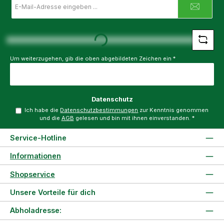
Mail-
Adresse
Loading...
*
Um weiterzugehen, gib die oben abgebildeten Zeichen ein
*
Datenschutz
Ich habe die
Datenschutzbestimmungen
zur Kenntnis genommen
und die
AGB
gelesen und bin mit ihnen einverstanden.
*
Service-Hotline
Informationen
Shopservice
Unsere Vorteile für dich
Abholadresse: