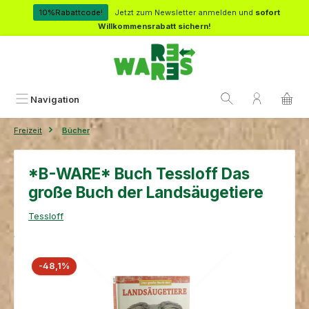
Zum Hauptinhalt springen
10%Rabattcode!
Jetzt zum Newsletter anmelden und
sofort
Willkommensrabatt sichern!
Navigation
Freizeit
Bücher
*B-WARE* Buch Tessloff Das
große Buch der Landsäugetiere
Tessloff
Bildergalerie überspringen
Rabatt
-48,1%