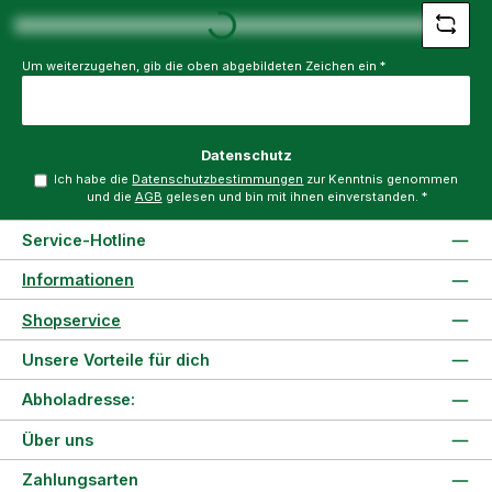
Loading...
Um weiterzugehen, gib die oben abgebildeten Zeichen ein
*
Datenschutz
Ich habe die
Datenschutzbestimmungen
zur Kenntnis genommen
und die
AGB
gelesen und bin mit ihnen einverstanden.
*
Service-Hotline
Informationen
Shopservice
Unsere Vorteile für dich
Abholadresse:
Über uns
Zahlungsarten