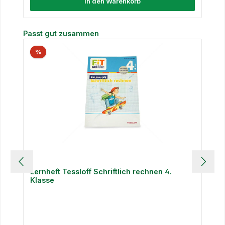
In den Warenkorb
Produktgalerie überspringen
Passt gut zusammen
%
Lernheft Tessloff Schriftlich rechnen 4.
Klasse