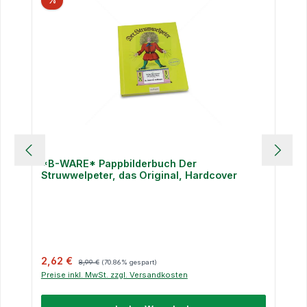
%
*B-WARE* Pappbilderbuch Der
Struwwelpeter, das Original, Hardcover
Verkaufspreis:
Regulärer Preis:
2,62 €
8,99 €
(70.86% gespart)
Preise inkl. MwSt. zzgl. Versandkosten