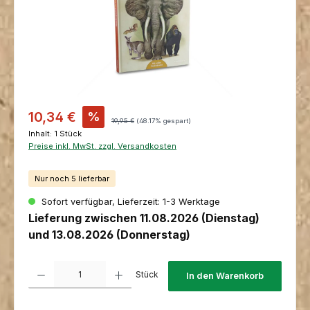
Verkaufspreis:
10,34 €
%
Regulärer Preis:
19,95 €
(48.17% gespart)
Inhalt:
1 Stück
Preise inkl. MwSt. zzgl. Versandkosten
Nur noch 5 lieferbar
Sofort verfügbar, Lieferzeit: 1-3 Werktage
Lieferung zwischen 11.08.2026 (Dienstag)
und 13.08.2026 (Donnerstag)
Produkt Anzahl: Gib den gewünschten Wert ein oder benutze die Schaltfl
Stück
In den Warenkorb