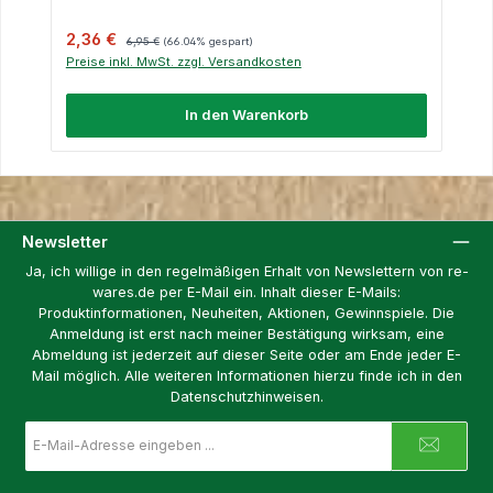
Verkaufspreis:
Regulärer Preis:
2,36 €
6,95 €
(66.04% gespart)
Preise inkl. MwSt. zzgl. Versandkosten
In den Warenkorb
Newsletter
Ja, ich willige in den regelmäßigen Erhalt von Newslettern von re-
wares.de per E-Mail ein. Inhalt dieser E-Mails:
Produktinformationen, Neuheiten, Aktionen, Gewinnspiele. Die
Anmeldung ist erst nach meiner Bestätigung wirksam, eine
Abmeldung ist jederzeit auf dieser Seite oder am Ende jeder E-
Mail möglich. Alle weiteren Informationen hierzu finde ich in den
Datenschutzhinweisen.
E-
Mail-
Adresse
*