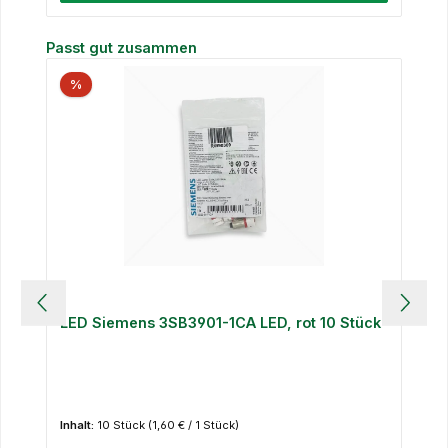
Produktgalerie überspringen
Passt gut zusammen
%
LED Siemens 3SB3901-1CA LED, rot 10 Stück
Inhalt:
10 Stück
(1,60 € / 1 Stück)