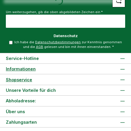
Um weiterzugehen, gib die oben abgebildeten Zeichen ein
*
Datenschutz
Ich habe die
Datenschutzbestimmungen
zur Kenntnis genommen
und die
AGB
gelesen und bin mit ihnen einverstanden.
*
Service-Hotline
Informationen
Shopservice
Unsere Vorteile für dich
Abholadresse:
Über uns
Zahlungsarten