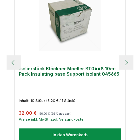
Isolierstück Klöckner Moeller BT0448 10er-
Pack Insulating base Support isolant 045665
Inhalt:
10 Stück
(3,20 € / 1 Stück)
Verkaufspreis:
Regulärer Preis:
32,00 €
50,00 €
(36% gespart)
Preise inkl. MwSt. zzgl. Versandkosten
In den Warenkorb