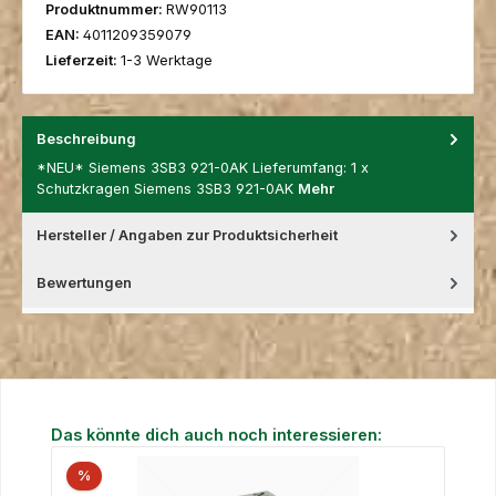
Produktnummer:
RW90113
EAN:
4011209359079
Lieferzeit:
1-3 Werktage
Beschreibung
*NEU* Siemens 3SB3 921-0AK Lieferumfang: 1 x
Schutzkragen Siemens 3SB3 921-0AK
Mehr
Hersteller / Angaben zur Produktsicherheit
Bewertungen
Produktgalerie überspringen
Das könnte dich auch noch interessieren:
%