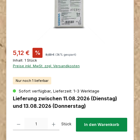
Verkaufspreis:
5,12 €
%
Regulärer Preis:
8,00 €
(36% gespart)
Inhalt:
1 Stück
Preise inkl. MwSt. zzgl. Versandkosten
Nur noch 1 lieferbar
Sofort verfügbar, Lieferzeit: 1-3 Werktage
Lieferung zwischen 11.08.2026 (Dienstag)
und 13.08.2026 (Donnerstag)
Produkt Anzahl: Gib den gewünschten Wert ein oder benutze die Schaltfl
Stück
In den Warenkorb