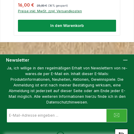
Verkaufspreis:
Regulärer Preis:
16,00 €
25,00 €
(36% gespart)
Preise inkl. MwSt. zzgl. Versandkosten
In den Warenkorb
Newsletter
Ja, ich willige in den regelmäßigen Erhalt von Newslettern von re-
wares.de per E-Mail ein. Inhalt dieser E-Mails:
Produktinformationen, Neuheiten, Aktionen, Gewinnspiele. Die
Anmeldung ist erst nach meiner Bestätigung wirksam, eine
Abmeldung ist jederzeit auf dieser Seite oder am Ende jeder E-
Mail möglich. Alle weiteren Informationen hierzu finde ich in den
Datenschutzhinweisen.
E-
Mail-
Adresse
Loading...
*