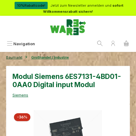
Zum Hauptinhalt springen
10%Rabattcode!
Jetzt zum Newsletter anmelden und
sofort
Willkommensrabatt sichern!
Navigation
Baumarkt
Großhandel / Industrie
Modul Siemens 6ES7131-4BD01-
0AA0 Digital input Modul
Siemens
Bildergalerie überspringen
Rabatt
-36%