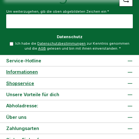
Um weiterzugehen, gib die oben abgebildeten Zeichen ein
*
Datenschutz
Ich habe die
Datenschutzbestimmungen
zur Kenntnis genommen
und die
AGB
gelesen und bin mit ihnen einverstanden.
*
Service-Hotline
Informationen
Shopservice
Unsere Vorteile für dich
Abholadresse:
Über uns
Zahlungsarten