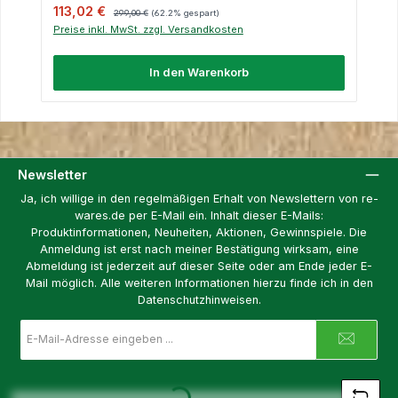
Verkaufspreis:
Regulärer Preis:
113,02 €
299,00 €
(62.2% gespart)
Preise inkl. MwSt. zzgl. Versandkosten
In den Warenkorb
Newsletter
Ja, ich willige in den regelmäßigen Erhalt von Newslettern von re-
wares.de per E-Mail ein. Inhalt dieser E-Mails:
Produktinformationen, Neuheiten, Aktionen, Gewinnspiele. Die
Anmeldung ist erst nach meiner Bestätigung wirksam, eine
Abmeldung ist jederzeit auf dieser Seite oder am Ende jeder E-
Mail möglich. Alle weiteren Informationen hierzu finde ich in den
Datenschutzhinweisen.
E-
Mail-
Adresse
*
Loading...