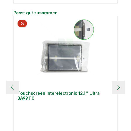
Produktgalerie überspringen
Passt gut zusammen
%
Touchscreen Interelectronix 12.1'' Ultra
3A99110