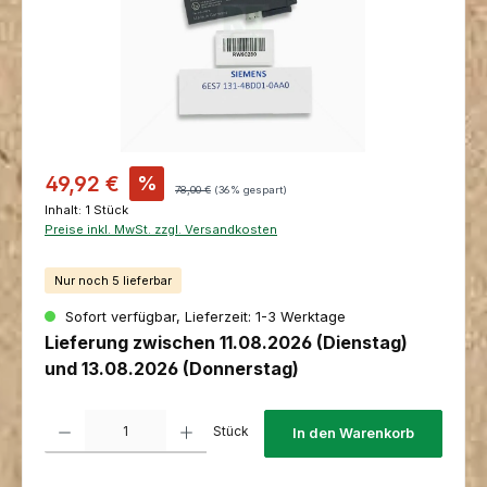
Verkaufspreis:
49,92 €
%
Regulärer Preis:
78,00 €
(36% gespart)
Inhalt:
1 Stück
Preise inkl. MwSt. zzgl. Versandkosten
Nur noch 5 lieferbar
Sofort verfügbar, Lieferzeit: 1-3 Werktage
Lieferung zwischen 11.08.2026 (Dienstag)
und 13.08.2026 (Donnerstag)
Produkt Anzahl: Gib den gewünschten Wert ein oder benutze die Schaltfl
Stück
In den Warenkorb