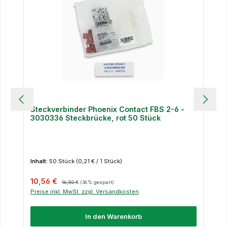
Steckverbinder Phoenix Contact FBS 2-6 -
3030336 Steckbrücke, rot 50 Stück
Inhalt:
50 Stück
(0,21 € / 1 Stück)
Verkaufspreis:
Regulärer Preis:
10,56 €
16,50 €
(36% gespart)
Preise inkl. MwSt. zzgl. Versandkosten
In den Warenkorb