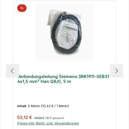
%
Verbindungsleitung Siemens 3RK1911-0EB31
4x1,5 mm² Han Q8/0, 5 m
Inhalt:
5 Meter
(10,62 € / 1 Meter)
Verkaufspreis:
Regulärer Preis:
53,12 €
83,00 €
(36% gespart)
Preise inkl. MwSt. zzgl. Versandkosten