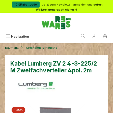
Zum Hauptinhalt springen
10%Rabattcode!
Jetzt zum Newsletter anmelden und
sofort
Willkommensrabatt sichern!
Navigation
Baumarkt
Großhandel / Industrie
Kabel Lumberg ZV 2 4-3-225/2
M Zweifachverteiler 4pol. 2m
Bildergalerie überspringen
Rabatt
-36%