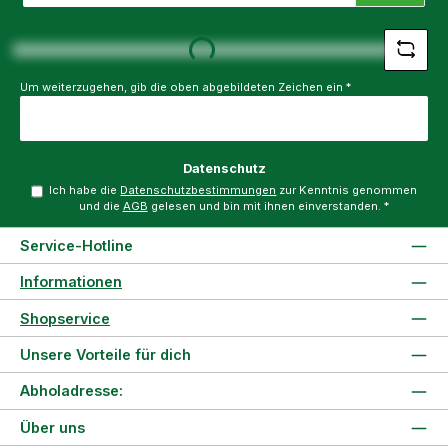
Adresse
Loading...
*
Um weiterzugehen, gib die oben abgebildeten Zeichen ein
*
Datenschutz
Ich habe die
Datenschutzbestimmungen
zur Kenntnis genommen
und die
AGB
gelesen und bin mit ihnen einverstanden.
*
Service-Hotline
Informationen
Shopservice
Unsere Vorteile für dich
Abholadresse:
Über uns