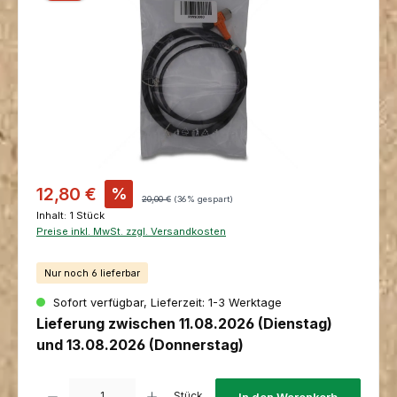
Verkaufspreis:
12,80 €
%
Regulärer Preis:
20,00 €
(36% gespart)
Inhalt:
1 Stück
Preise inkl. MwSt. zzgl. Versandkosten
Nur noch 6 lieferbar
Sofort verfügbar, Lieferzeit: 1-3 Werktage
Lieferung zwischen 11.08.2026 (Dienstag)
und 13.08.2026 (Donnerstag)
Produkt Anzahl: Gib den gewünschten Wert ein oder benutze die Schaltfl
Stück