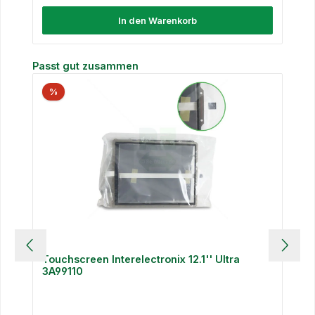
In den Warenkorb
Produktgalerie überspringen
Passt gut zusammen
%
Touchscreen Interelectronix 12.1'' Ultra
3A99110