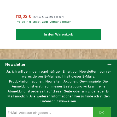
Verkaufspreis:
Regulärer Preis:
113,02 €
299,00 €
(62.2% gespart)
Preise inkl. MwSt. zzgl. Versandkosten
In den Warenkorb
Newsletter
Ja, ich willige in den regelmäßigen Erhalt von Newslettern von re-
wares.de per E-Mail ein. Inhalt dieser E-Mails:
Produktinformationen, Neuheiten, Aktionen, Gewinnspiele. Die
Anmeldung ist erst nach meiner Bestätigung wirksam, eine
Abmeldung ist jederzeit auf dieser Seite oder am Ende jeder E-
Mail möglich. Alle weiteren Informationen hierzu finde ich in den
Datenschutzhinweisen.
E-
Mail-