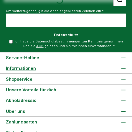
Um weiterzugehen, gib die oben abgebildeten Zeichen ein
*
Datenschutz
Ich habe die
Datenschutzbestimmungen
zur Kenntnis genommen
und die
AGB
gelesen und bin mit ihnen einverstanden.
*
Service-Hotline
Informationen
Shopservice
Unsere Vorteile für dich
Abholadresse:
Über uns
Zahlungsarten