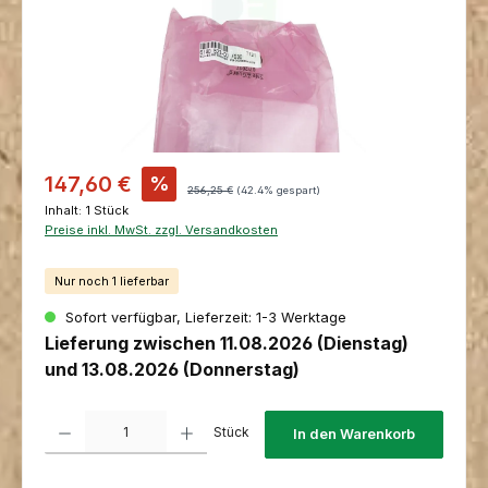
Verkaufspreis:
147,60 €
%
Regulärer Preis:
256,25 €
(42.4% gespart)
Inhalt:
1 Stück
Preise inkl. MwSt. zzgl. Versandkosten
Nur noch 1 lieferbar
Sofort verfügbar, Lieferzeit: 1-3 Werktage
Lieferung zwischen 11.08.2026 (Dienstag)
und 13.08.2026 (Donnerstag)
Produkt Anzahl: Gib den gewünschten Wert ein oder benutze die Schaltfl
Stück
In den Warenkorb