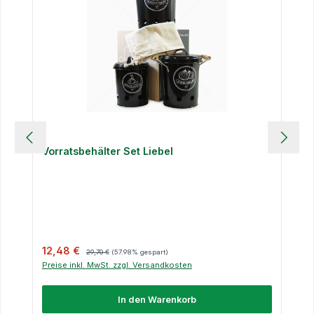
Vorratsbehälter Set Liebel
Verkaufspreis:
Regulärer Preis:
12,48 €
29,70 €
(57.98% gespart)
Preise inkl. MwSt. zzgl. Versandkosten
In den Warenkorb