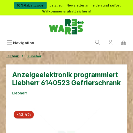
Zum Hauptinhalt springen
10%Rabattcode!
Jetzt zum Newsletter anmelden und
sofort
Willkommensrabatt sichern!
Navigation
Technik
Zubehör
Anzeigeelektronik programmiert
Liebherr 6140523 Gefrierschrank
Liebherr
Bildergalerie überspringen
Rabatt
-42,4%