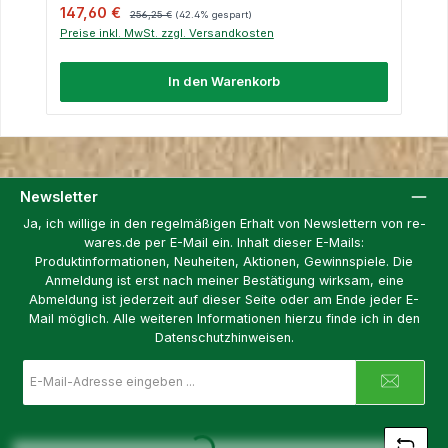
Verkaufspreis:
Regulärer Preis:
147,60 €
256,25 €
(42.4% gespart)
Preise inkl. MwSt. zzgl. Versandkosten
In den Warenkorb
Newsletter
Ja, ich willige in den regelmäßigen Erhalt von Newslettern von re-
wares.de per E-Mail ein. Inhalt dieser E-Mails:
Produktinformationen, Neuheiten, Aktionen, Gewinnspiele. Die
Anmeldung ist erst nach meiner Bestätigung wirksam, eine
Abmeldung ist jederzeit auf dieser Seite oder am Ende jeder E-
Mail möglich. Alle weiteren Informationen hierzu finde ich in den
Datenschutzhinweisen.
E-
Mail-
Adresse
*
Loading...