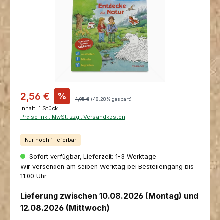
Verkaufspreis:
2,56 €
%
Regulärer Preis:
4,95 €
(48.28% gespart)
Inhalt:
1 Stück
Preise inkl. MwSt. zzgl. Versandkosten
Nur noch 1 lieferbar
Sofort verfügbar, Lieferzeit: 1-3 Werktage
Wir versenden am selben Werktag bei Bestelleingang bis
11:00 Uhr
Lieferung zwischen 10.08.2026 (Montag) und
12.08.2026 (Mittwoch)