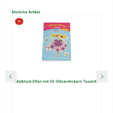
Produktgalerie überspringen
Ähnliche Artikel
%
Malblock Elfen mit 50 Glitzerstickern Tessloff