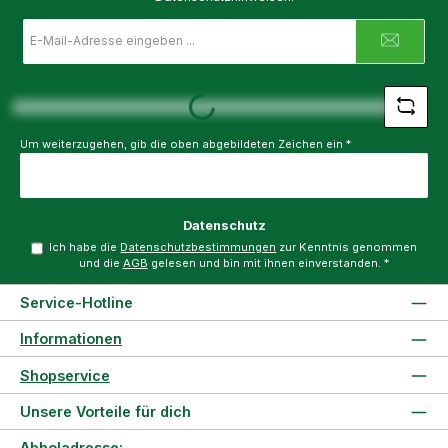
E-
Mail-
Adresse
*
Loading...
Um weiterzugehen, gib die oben abgebildeten Zeichen ein
*
Datenschutz
Ich habe die
Datenschutzbestimmungen
zur Kenntnis genommen
und die
AGB
gelesen und bin mit ihnen einverstanden.
*
Service-Hotline
Informationen
Shopservice
Unsere Vorteile für dich
Abholadresse: