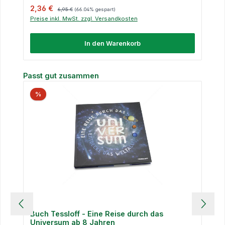
Verkaufspreis:
Regulärer Preis:
2,36 €
6,95 €
(66.04% gespart)
Preise inkl. MwSt. zzgl. Versandkosten
In den Warenkorb
Produktgalerie überspringen
Passt gut zusammen
%
Buch Tessloff - Eine Reise durch das
Universum ab 8 Jahren