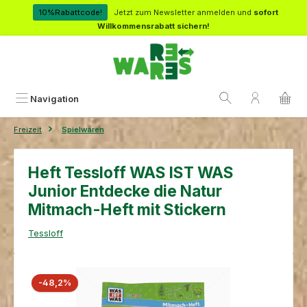
Zum Hauptinhalt springen
10%Rabattcode!
Jetzt zum Newsletter anmelden und
sofort
Willkommensrabatt sichern!
Navigation
Freizeit
Spielwaren
Heft Tessloff WAS IST WAS
Junior Entdecke die Natur
Mitmach-Heft mit Stickern
Tessloff
Bildergalerie überspringen
Rabatt
-48,2%