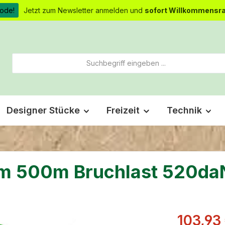
ode!
Jetzt zum Newsletter anmelden und
sofort Willkommensra
Designer Stücke
Freizeit
Technik
mm 500m Bruchlast 520da
Verkaufsprei
103,93