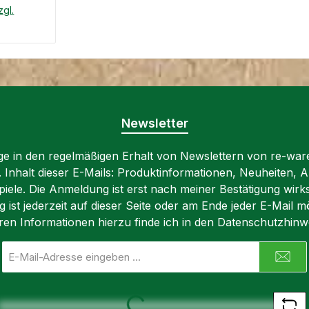
zgl.
liegt in
" für
nkorb
nd
r mit
n und
ge und
Newsletter
tung.
ser
lige in den regelmäßigen Erhalt von Newslettern von re-war
schlägen
n. Inhalt dieser E-Mails: Produktinformationen, Neuheiten, A
iele. Die Anmeldung ist erst nach meiner Bestätigung wirk
ist jederzeit auf dieser Seite oder am Ende jeder E-Mail mö
r wurde
ren Informationen hierzu finde ich in den Datenschutzhinw
m Jahre
E-
R MUSS
Mail-
R
Adresse
GEEICHT
*