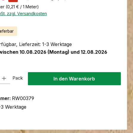
ter
(0,21 € / 1 Meter)
wSt. zzgl. Versandkosten
ieferbar
fügbar, Lieferzeit: 1-3 Werktage
wischen 10.08.2026 (Montag) und 12.08.2026
l: Gib den gewünschten Wert ein oder benutze die Schaltflächen um
Pack
In den Warenkorb
mmer:
RW00379
-3 Werktage