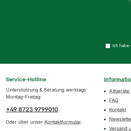
Spezifikationen:
130cm Länge -
Spannungsart: A
Eintauchtiefe: 5
Nennspannung: 
Kilovolt - Ausfüh
Ich habe
polig - Frequent
Hz - Verwendbar
Niederschlägen 
Ausgestattet mit
Eigenprüfvorric
Service-Hotline
Informati
Lieferumfang: 1x
Spannungsprüfe
Unterstützung & Beratung werktags
Altgeräte
PHE 20 S
Montag-Freitag:
FAQ
+49 8723 9799010
Kontakt
Newslett
Oder über unser
Kontaktformular
.
Versand 