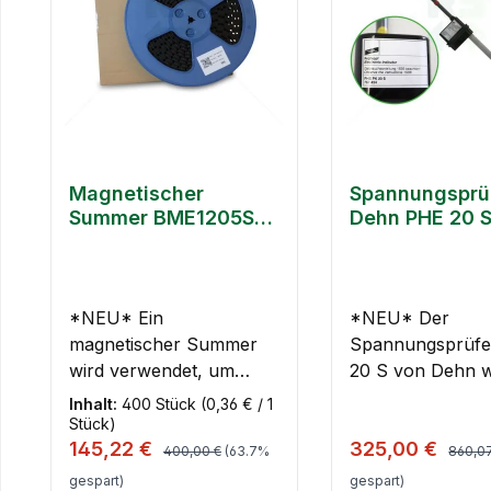
Magnetischer
Spannungsprü
Summer BME1205S-
Dehn PHE 20 
02A GREWUS 400
neu geeicht w
Stück
*NEU* Ein
*NEU* Der
magnetischer Summer
Spannungsprüf
wird verwendet, um
20 S von Dehn 
einen Ton zu erzeugen.
allpoligen Festst
Inhalt:
400 Stück
(0,36 € / 1
Diese werden meistens in
Spannungsfreihe
Stück)
Regulärer Preis:
Regulä
Verkaufspreis:
Verkaufspreis:
145,22 €
325,00 €
verschiedenen Schaltern
der Arbeitsstelle 
400,00 €
(63.7%
860,0
oder Signalgebern
elektrischen Anl
gespart)
gespart)