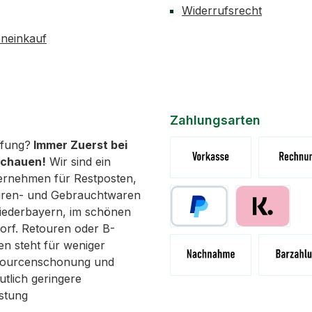
Widerrufsrecht
neinkauf
Zahlungsarten
fung?
Immer Zuerst bei
schauen!
Wir sind ein
ernehmen für Restposten,
Vorkasse (Überweisung)
Rechnung 
uren- und Gebrauchtwaren
 Niederbayern, im schönen
orf. Retouren oder B-
Paypal
Pay with Klar
n steht für weniger
ssourcenschonung und
utlich geringere
Nachnahme
Abholung 
stung