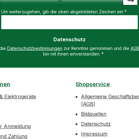
Loading...
 - Maße:
Um weiterzugehen, gib die oben abgebildeten Zeichen ein
*
C -
05 mm -
20
Datenschutz
rung: 1-
 die
Datenschutzbestimmungen
zur Kenntnis genommen und die
AG
 A: 50
bin mit ihnen einverstanden.
*
 bei
-
htung
onen
Shopservice
r Dehn
 & Elektrogeräte
Allgemeine Geschäftsbe
(AGB)
Bildquellen
Datenschutz
er Anmeldung
Impressum
und Zahlung