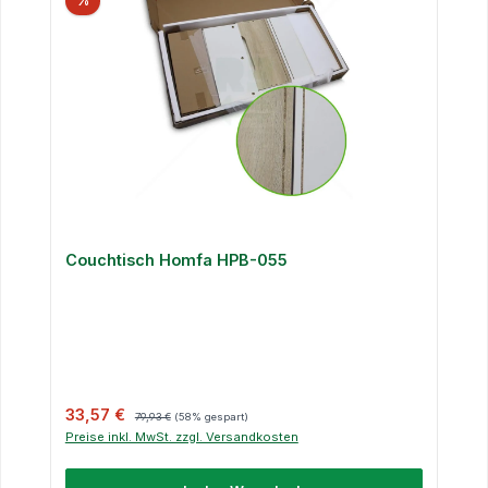
%
Couchtisch Homfa HPB-055
Verkaufspreis:
Regulärer Preis:
33,57 €
79,93 €
(58% gespart)
Preise inkl. MwSt. zzgl. Versandkosten