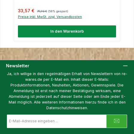
Verkaufspreis:
Regulärer Preis:
33,57 €
79,93 €
(58% gespart)
Preise inkl. MwSt. zzgl. Versandkosten
In den Warenkorb
Newsletter
Ja, ich willige in den regelmäßigen Erhalt von Newslettern von re-
wares.de per E-Mail ein. Inhalt dieser E-Mails:
Produktinformationen, Neuheiten, Aktionen, Gewinnspiele. Die
Anmeldung ist erst nach meiner Bestätigung wirksam, eine
Abmeldung ist jederzeit auf dieser Seite oder am Ende jeder E-
Mail möglich. Alle weiteren Informationen hierzu finde ich in den
Datenschutzhinweisen.
E-
Mail-
Adresse
*