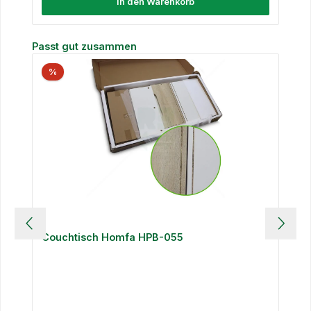
In den Warenkorb
Produktgalerie überspringen
Passt gut zusammen
%
Couchtisch Homfa HPB-055