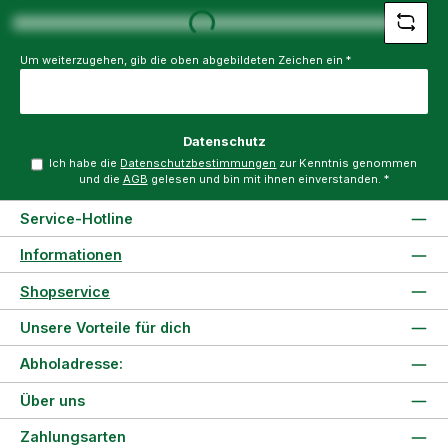
Loading...
Um weiterzugehen, gib die oben abgebildeten Zeichen ein
*
Datenschutz
Ich habe die
Datenschutzbestimmungen
zur Kenntnis genommen
und die
AGB
gelesen und bin mit ihnen einverstanden.
*
Service-Hotline
Informationen
Shopservice
Unsere Vorteile für dich
Abholadresse:
Über uns
Zahlungsarten