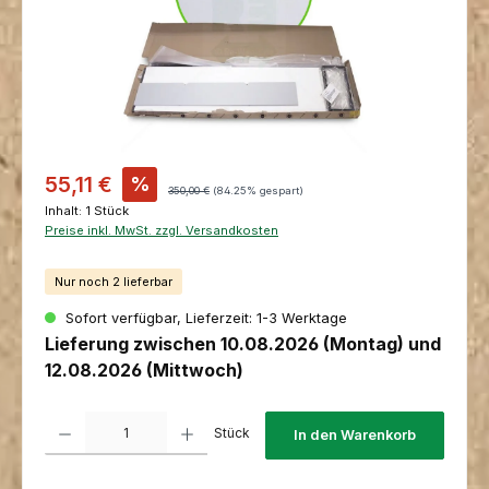
Verkaufspreis:
55,11 €
%
Regulärer Preis:
350,00 €
(84.25% gespart)
Inhalt:
1 Stück
Preise inkl. MwSt. zzgl. Versandkosten
Nur noch 2 lieferbar
Sofort verfügbar, Lieferzeit: 1-3 Werktage
Lieferung zwischen 10.08.2026 (Montag) und
12.08.2026 (Mittwoch)
Produkt Anzahl: Gib den gewünschten Wert ein oder benutze die Schaltfl
Stück
In den Warenkorb