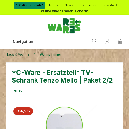
Zum Hauptinhalt springen
10%Rabattcode!
Jetzt zum Newsletter anmelden und
sofort
Willkommensrabatt sichern!
Navigation
Haus & Wohnen
Wohnzimmer
*C-Ware - Ersatzteil* TV-
Schrank Tenzo Mello | Paket 2/2
Tenzo
Bildergalerie überspringen
Rabatt
-84,2%