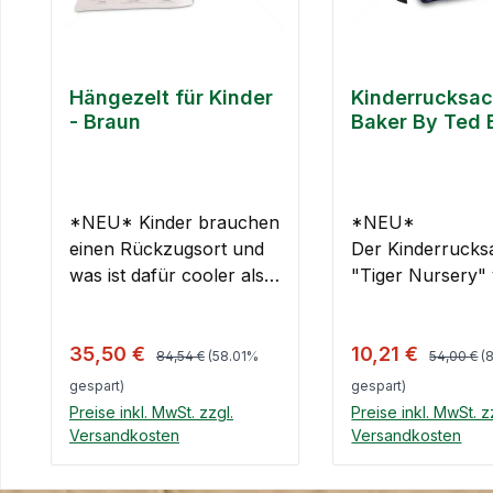
Hängezelt für Kinder
Kinderrucksa
- Braun
Baker By Ted 
Tiger Nursery
*NEU* Kinder brauchen
*NEU*
einen Rückzugsort und
Der Kinderrucks
was ist dafür cooler als
"Tiger Nursery"
dieses Hängezelt? Egal
Baker By Ted Bak
ob draußen im Garten
mit einem
Regulärer Preis:
Regulärer 
Verkaufspreis:
Verkaufspreis:
35,50 €
10,21 €
oder im Zimmer, das
blau/schwarzem
84,54 €
(58.01%
54,00 €
(
Hängezelt bietet Kindern
Tigermuster verz
gespart)
gespart)
einen gemütlichen,
Hier wird genüg
Preise inkl. MwSt. zzgl.
Preise inkl. MwSt. z
höhlenartigen Platz, der
Stauraum für
Versandkosten
Versandkosten
ihnen ganz alleine
Schulsachen od
In den Warenkorb
In den Ware
gehört. Das Zelt besitzt
andere Utensilie