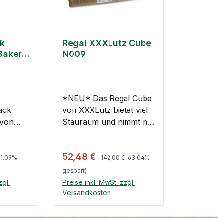
ck
Regal XXXLutz Cube
Baker
N009
*NEU* Das Regal Cube
ack
von XXXLutz bietet viel
 von
Stauraum und nimmt nur
er ist
wenig Platz weg. Auf
insgesamt drei Fächern
Preis:
Regulärer Preis:
Verkaufspreis:
52,48 €
lassen sich Bücher,
81.09%
142,00 €
(63.04%
iert.
Ordner, Vasen und vieles
gespart)
end
mehr verstauen. Es kann
zgl.
Preise inkl. MwSt. zzgl.
sowohl senkrecht als
Versandkosten
er
auch waagerecht
nkorb
In den Warenkorb
n
platziert werden. Zudem