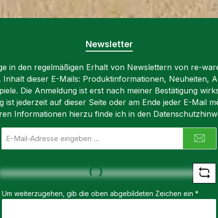
em lässt
ist es recht schnell
k leicht
aufgebaut und sehr
en.
stabil. Außerdem
indest
erstrahlt das Regal in
Newsletter
einem schönen hellen
lige in den regelmäßigen Erhalt von Newslettern von re-war
Buchen Design.
ter
n. Inhalt dieser E-Mails: Produktinformationen, Neuheiten, A
Spezifikationen: - Maße:
iele. Die Anmeldung ist erst nach meiner Bestätigung wirk
113 x 39 x 35 cm - Buche
BxT)
ist jederzeit auf dieser Seite oder am Ende jeder E-Mail mö
- Gewicht. 18 kg - 3
ren Informationen hierzu finde ich in den Datenschutzhinw
Fächer Lieferumfang: 1x
Regal Cube N009
E-
Tiger
Mail-
Adresse
*
Loading...
Um weiterzugehen, gib die oben abgebildeten Zeichen ein
*