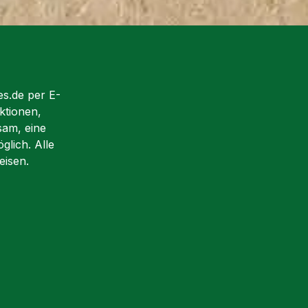
es.de per E-
ktionen,
sam, eine
glich. Alle
eisen.