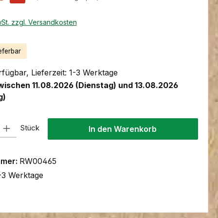
wSt. zzgl. Versandkosten
eferbar
fügbar, Lieferzeit: 1-3 Werktage
wischen 11.08.2026 (Dienstag) und 13.08.2026
g)
l: Gib den gewünschten Wert ein oder benutze die Schaltflächen um
Stück
In den Warenkorb
mmer:
RW00465
-3 Werktage