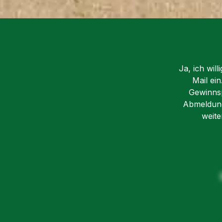
einen stabilen Ring aus
geboten. Außerd
Metallröhren und ist aus
sich der Rucksac
reißfestem Polyester
und bequem trag
gefertigt.
⇒Weitere Fotos f
Spezifikationen: -
du hier: Rucksack Ted
Durchmesser Boden: ca.
Baker Spezifikationen:
Ja, ich wil
100cm - Material:
Material: Polyes
Mail ei
reißfester Polyesterstoff
Reißverschluss Maße:
Gewinnsp
/ Metallröhren - Farbe:
30x26x18cm (Hx
Abmeldung 
braun - für drinnen oder
Kinderrucksack
weite
draussen Lieferumfang: 1
Lieferumfang: 1x
x Hängezelt für Kinder,
Kinderrucksack 
braun
Nursery