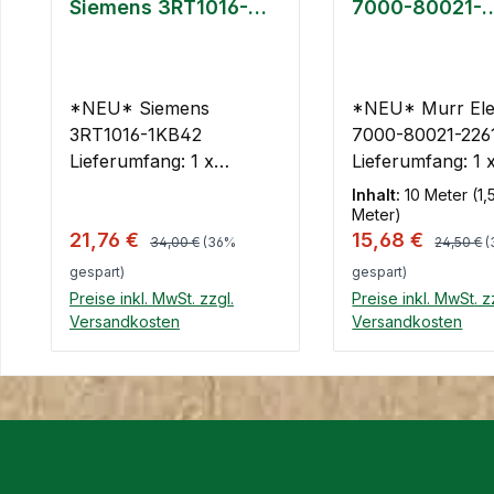
Siemens 3RT1016-
7000-80021-
1KB42 Sirius
2261000 PUR 
gr UL/CSA 10
*NEU* Siemens
*NEU* Murr Ele
3RT1016-1KB42
7000-80021-226
Lieferumfang: 1 x
Lieferumfang: 1 x Kabel
Leistungsschütz Siemens
Murr Elektronik
Inhalt:
10 Meter
(1,
Sirius 3RT1016-1KB42
80021-2261000 
Meter)
Regulärer Preis:
Regulärer
Verkaufspreis:
Verkaufspreis:
21,76 €
15,68 €
3x0.75 gr UL/C
34,00 €
(36%
24,50 €
(
gespart)
gespart)
Preise inkl. MwSt. zzgl.
Preise inkl. MwSt. z
Versandkosten
Versandkosten
In den Warenkorb
In den Ware