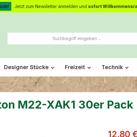
ode!
Jetzt zum Newsletter anmelden und
sofort Willkommensra
Designer Stücke
Freizeit
Technik
aton M22-XAK1 30er Pack
Verkaufsprei
12,80 