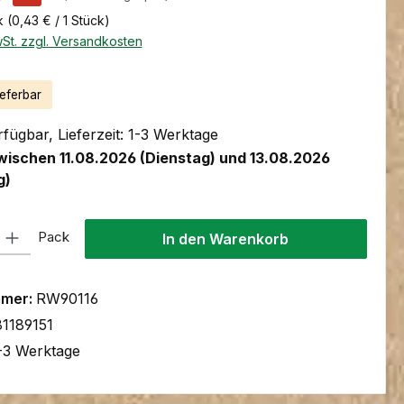
k
(0,43 € / 1 Stück)
wSt. zzgl. Versandkosten
ieferbar
fügbar, Lieferzeit: 1-3 Werktage
wischen 11.08.2026 (Dienstag) und 13.08.2026
g)
l: Gib den gewünschten Wert ein oder benutze die Schaltflächen um
Pack
In den Warenkorb
mmer:
RW90116
1189151
-3 Werktage