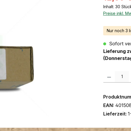
Inhalt:
30 Stüc
Preise inkl. M
Nur noch 3 l
Sofort ver
Lieferung z
(Donnersta
Produkt Anzah
Produktnu
EAN:
401508
Lieferzeit:
1