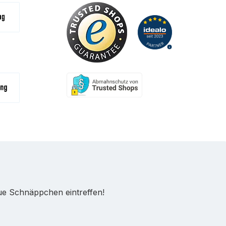
(Zahlungsziel 7 Tage)
na
- Bar / Karte
ue Schnäppchen eintreffen!