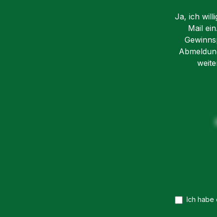
Ja, ich wil
Mail ei
Gewinnsp
Abmeldung 
weite
Ich habe