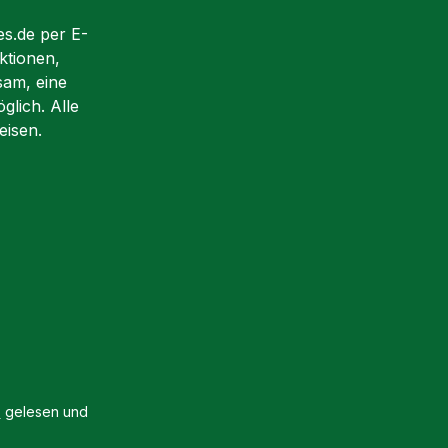
es.de per E-
ktionen,
sam, eine
glich. Alle
eisen.
B
gelesen und