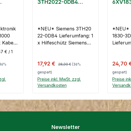
3TH2022-0DB4
6XV18
3x0.75
Control relay
Profib
m
180/M1
ktronik
*NEU* Siemens 3TH20
*NEU* 
1000
22-0DB4 Lieferumfang: 1
1830-3
x Hilfeschütz Siemens
Lieferumf
 7000-
3TH20 22-0DB4 Control
Steckka
57 € / 1
PUR
relay
1830-3D
 Preis:
Regulärer Preis:
Verkaufspreis:
Verkauf
17,92 €
24,70 
SA 10m
M12-180
36%
28,00 €
(36%
gespart)
gespart)
zgl.
Preise inkl. MwSt. zzgl.
Preise ink
Versandkosten
Versandk
nkorb
In den Warenkorb
In d
Newsletter