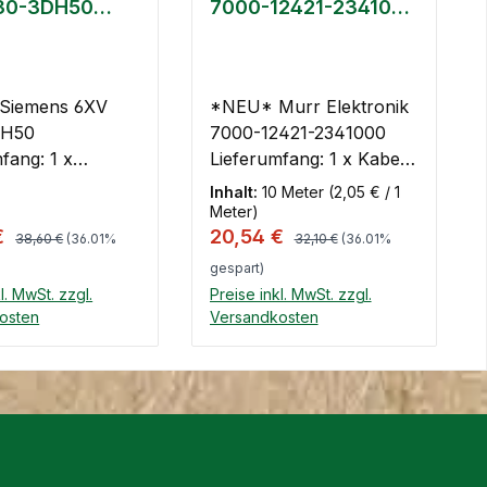
30-3DH50
7000-12421-2341000
us M12-
PUR 4x0.34 gr
2-180, 5 m
UL/CSA+schleppk.
10m
Siemens 6XV
*NEU* Murr Elektronik
DH50
7000-12421-2341000
ang: 1 x
Lieferumfang: 1 x Kabel
bel Siemens 6XV
Murr Elektronik 7000-
Inhalt:
10 Meter
(2,05 € / 1
H50 Profibus
12421-2341000 PUR
Meter)
Regulärer Preis:
Regulärer Preis:
spreis:
Verkaufspreis:
€
20,54 €
/M12-180, 5 m
4x0.34 gr
38,60 €
(36.01%
32,10 €
(36.01%
UL/CSA+schleppk. 10m
gespart)
l. MwSt. zzgl.
Preise inkl. MwSt. zzgl.
osten
Versandkosten
en Warenkorb
In den Warenkorb