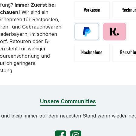
fung?
Immer Zuerst bei
schauen!
Wir sind ein
ernehmen für Restposten,
Vorkasse (Überweisung)
Rechnung 
uren- und Gebrauchtwaren
 Niederbayern, im schönen
orf. Retouren oder B-
Paypal
Pay with Klar
n steht für weniger
ssourcenschonung und
utlich geringere
Nachnahme
Abholung 
stung
Unsere Communities
a und bleib immer auf dem neuesten Stand wenn wieder ne