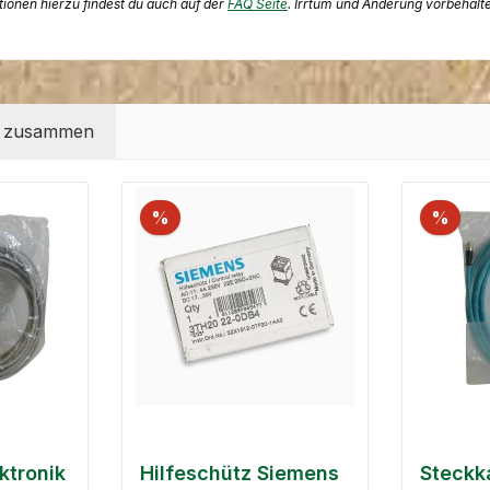
ationen hierzu findest du auch auf der
FAQ Seite
. Irrtum und Änderung vorbehalt
t zusammen
%
%
ktronik
Hilfeschütz Siemens
Steckk