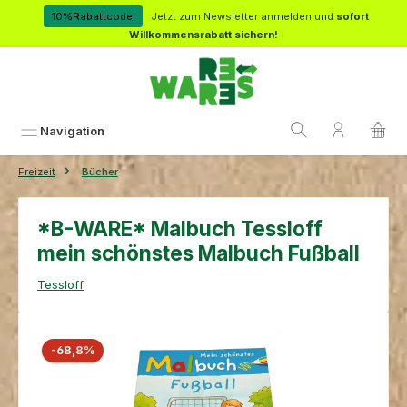
Zum Hauptinhalt springen
10%Rabattcode!
Jetzt zum Newsletter anmelden und
sofort
Willkommensrabatt sichern!
Navigation
Freizeit
Bücher
*B-WARE* Malbuch Tessloff
mein schönstes Malbuch Fußball
Tessloff
Bildergalerie überspringen
Rabatt
-68,8%