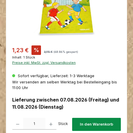
Verkaufspreis:
1,23 €
%
Regulärer Preis:
3,95 €
(68.86% gespart)
Inhalt:
1 Stück
Preise inkl. MwSt. zzgl. Versandkosten
Sofort verfügbar, Lieferzeit: 1-3 Werktage
Wir versenden am selben Werktag bei Bestelleingang bis
11:00 Uhr
Lieferung zwischen 07.08.2026 (Freitag) und
11.08.2026 (Dienstag)
Produkt Anzahl: Gib den gewünschten Wert ein oder benutze die Schaltfl
Stück
In den Warenkorb