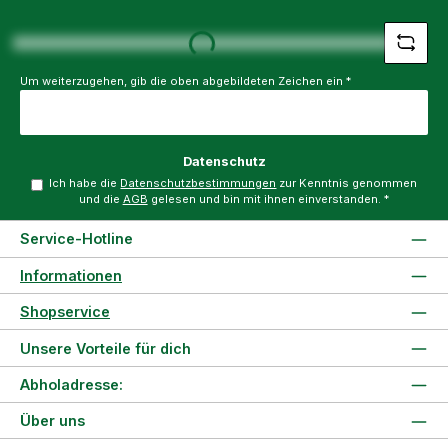
Loading...
*
Um weiterzugehen, gib die oben abgebildeten Zeichen ein
*
Datenschutz
Ich habe die
Datenschutzbestimmungen
zur Kenntnis genommen
und die
AGB
gelesen und bin mit ihnen einverstanden.
*
Service-Hotline
Informationen
Shopservice
Unsere Vorteile für dich
Abholadresse:
Über uns