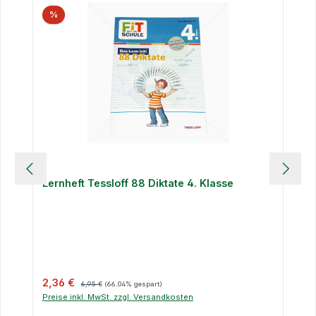
%
Lernheft Tessloff 88 Diktate 4. Klasse
Verkaufspreis:
Regulärer Preis:
2,36 €
6,95 €
(66.04% gespart)
Preise inkl. MwSt. zzgl. Versandkosten