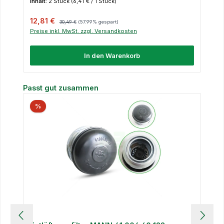
Inhalt:
2 Stück
(6,41 € / 1 Stück)
Verkaufspreis:
Regulärer Preis:
12,81 €
30,49 €
(57.99% gespart)
Preise inkl. MwSt. zzgl. Versandkosten
In den Warenkorb
Produktgalerie überspringen
Passt gut zusammen
%