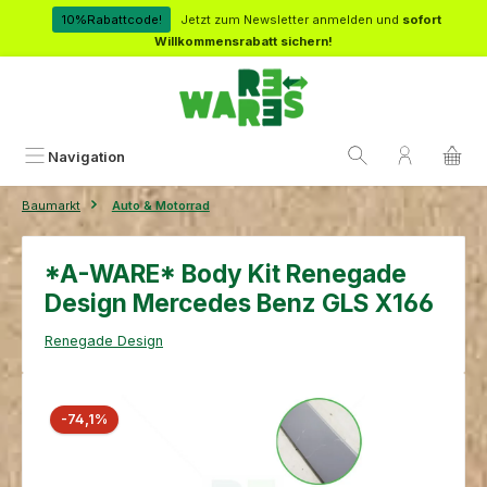
Zum Hauptinhalt springen
10%Rabattcode!
Jetzt zum Newsletter anmelden und
sofort
Willkommensrabatt sichern!
Navigation
Baumarkt
Auto & Motorrad
*A-WARE* Body Kit Renegade
Design Mercedes Benz GLS X166
Renegade Design
Bildergalerie überspringen
Rabatt
-74,1%