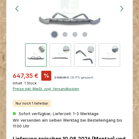
Verkaufspreis:
647,35 €
%
Regulärer Preis:
2.500,00 €
(74.11% gespart)
Inhalt:
1 Stück
Preise inkl. MwSt. zzgl. Versandkosten
Nur noch 1 lieferbar
Sofort verfügbar, Lieferzeit: 1-3 Werktage
Wir versenden am selben Werktag bei Bestelleingang bis
11:00 Uhr
Lieferung zwischen 10.08.2026 (Montag) und