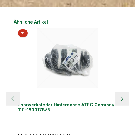
Produktgalerie überspringen
Ähnliche Artikel
%
Fahrwerksfeder Hinterachse ATEC Germany
110-190017865