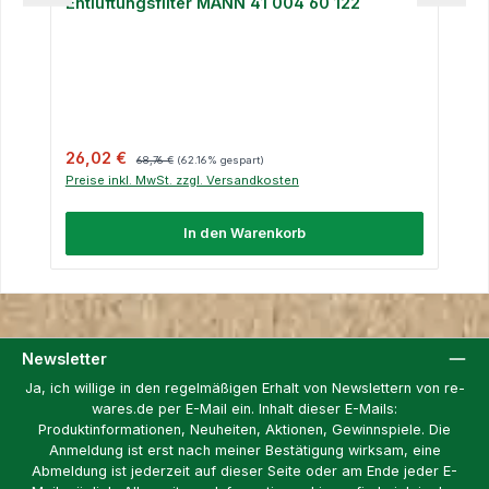
Entlüftungsfilter MANN 41 004 60 122
Verkaufspreis:
Regulärer Preis:
26,02 €
68,76 €
(62.16% gespart)
Preise inkl. MwSt. zzgl. Versandkosten
In den Warenkorb
Newsletter
Ja, ich willige in den regelmäßigen Erhalt von Newslettern von re-
wares.de per E-Mail ein. Inhalt dieser E-Mails:
Produktinformationen, Neuheiten, Aktionen, Gewinnspiele. Die
Anmeldung ist erst nach meiner Bestätigung wirksam, eine
Abmeldung ist jederzeit auf dieser Seite oder am Ende jeder E-