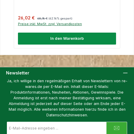
Verkaufspreis:
Regulärer Preis:
26,02 €
68,76 €
(62.16% gespart)
Preise inkl. MwSt. zzgl. Versandkosten
In den Warenkorb
Newsletter
Ja, ich willige in den regelmäßigen Erhalt von Newslettern von re-
wares.de per E-Mail ein. Inhalt dieser E-Mails:
Produktinformationen, Neuheiten, Aktionen, Gewinnspiele. Die
Anmeldung ist erst nach meiner Bestätigung wirksam, eine
Abmeldung ist jederzeit auf dieser Seite oder am Ende jeder E-
Mail möglich. Alle weiteren Informationen hierzu finde ich in den
Datenschutzhinweisen.
E-
Mail-
Adresse