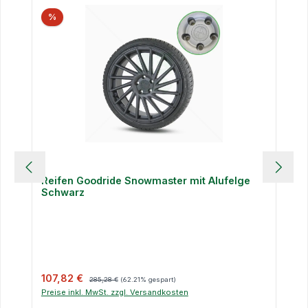
%
Reifen Goodride Snowmaster mit Alufelge
Schwarz
Verkaufspreis:
Regulärer Preis:
107,82 €
285,28 €
(62.21% gespart)
Preise inkl. MwSt. zzgl. Versandkosten