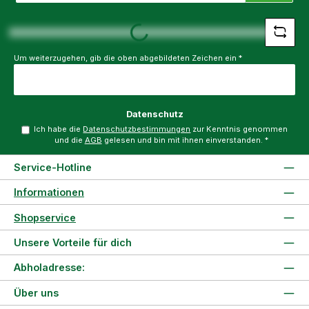
*
Loading...
Um weiterzugehen, gib die oben abgebildeten Zeichen ein
*
Datenschutz
Ich habe die
Datenschutzbestimmungen
zur Kenntnis genommen
und die
AGB
gelesen und bin mit ihnen einverstanden.
*
Service-Hotline
Informationen
Shopservice
Unsere Vorteile für dich
Abholadresse:
Über uns