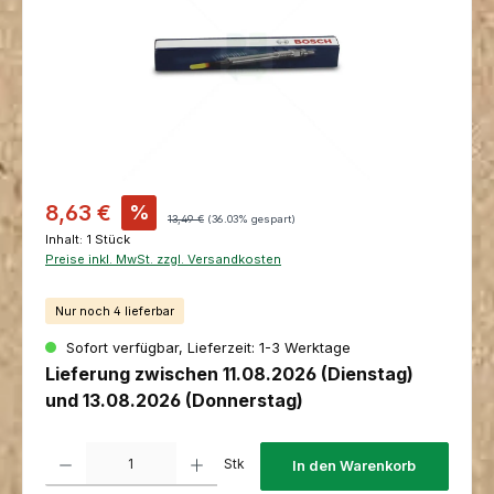
Verkaufspreis:
8,63 €
%
Regulärer Preis:
13,49 €
(36.03% gespart)
Inhalt:
1 Stück
Preise inkl. MwSt. zzgl. Versandkosten
Nur noch 4 lieferbar
Sofort verfügbar, Lieferzeit: 1-3 Werktage
Lieferung zwischen 11.08.2026 (Dienstag)
und 13.08.2026 (Donnerstag)
Produkt Anzahl: Gib den gewünschten Wert ein oder benutze die Schaltfl
Stk
In den Warenkorb