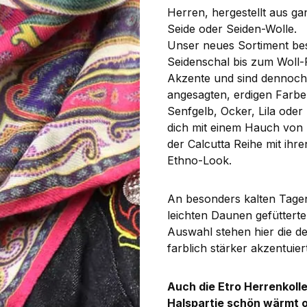
Herren, hergestellt aus g
Seide oder Seiden-Wolle.
Unser neues Sortiment be
Seidenschal bis zum Woll-
Akzente und sind dennoch ä
angesagten, erdigen Farben
Senfgelb, Ocker, Lila oder
dich mit einem Hauch von 
der Calcutta Reihe mit ihr
Ethno-Look.
An besonders kalten Tagen
leichten Daunen gefüttert
Auswahl stehen hier die d
farblich stärker akzentuie
Auch die Etro Herrenkolle
Halspartie schön wärmt 