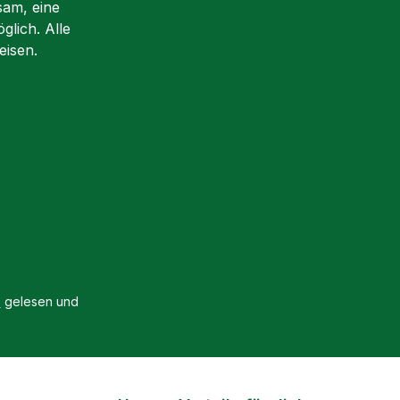
sam, eine
glich. Alle
eisen.
B
gelesen und