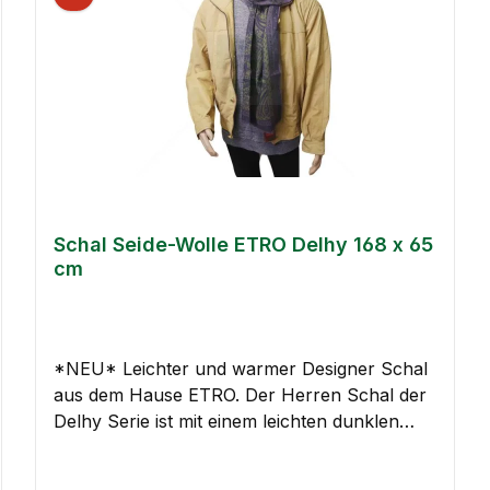
Für Damen Lieferumfang: 1x Schal ETRO
11777 - 4026 - 200
Schal Seide-Wolle ETRO Delhy 168 x 65
cm
*NEU* Leichter und warmer Designer Schal
aus dem Hause ETRO. Der Herren Schal der
Delhy Serie ist mit einem leichten dunklen
Paisley Muster versehen. Dabei spielen die
Farben Lila, Grün und Blau eine