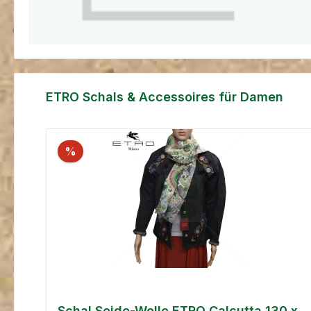
Produktgalerie überspringen
ETRO Schals & Accessoires für Damen
%
Schal Seide-Wolle ETRO Calcutta 130 x