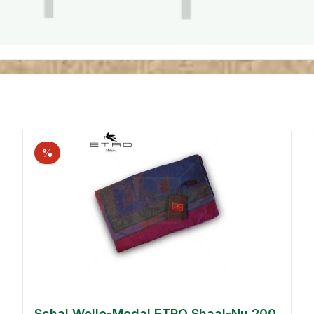
%
Schal Wolle-Modal ETRO Shaal-Nu 200