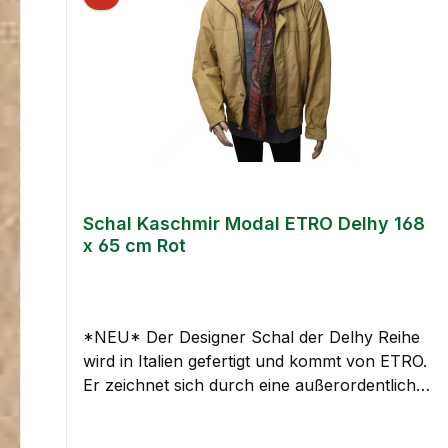
cm - Hergestellt in Italien - Für Damen
Lieferumfang: 1x Schal ETRO 10660 - 4541 -
250
Schal Kaschmir Modal ETRO Delhy 168
x 65 cm Rot
*NEU* Der Designer Schal der Delhy Reihe
wird in Italien gefertigt und kommt von ETRO.
Er zeichnet sich durch eine außerordentliche
Qualität und exzellente Verarbeitung aus. Der
Herren Schal ist durch das Material Modal