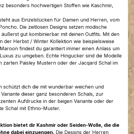
anz besonders hochwertigen Stoffen wie Kaschmir,
steht aus Einzelstücken für Damen und Herren, vom
Poncho. Die zeitlosen Designs setzen modische
ußerst gut kombinierbar mit deinen Outfits. Mit den
 der Herbst / Winter Kollektion wie beispielsweise
 Maroon findest du garantiert immer einen Anlass um
Luxus zu umgeben. Echte Hingucker sind die Modelle
en zarten Paisley Mustern oder der Jacqard Schal im
 schützt dich die mit wunderbar weichen und
e Variante dieser ganz besonderen Schals, zur
ezenten Aufdrucke in der beigen Variante oder der
rte Schal mit Ethno-Muster.
ktion bietet dir Kashmir oder Seiden-Wolle, die die
ohne dabei einzuengen.
Die Dessins der Herren