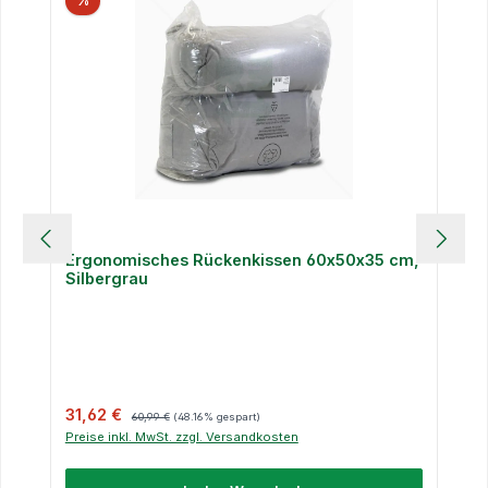
%
Ergonomisches Rückenkissen 60x50x35 cm,
Silbergrau
Verkaufspreis:
Regulärer Preis:
31,62 €
60,99 €
(48.16% gespart)
Preise inkl. MwSt. zzgl. Versandkosten