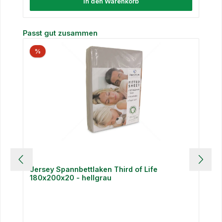
In den Warenkorb
Produktgalerie überspringen
Passt gut zusammen
%
Jersey Spannbettlaken Third of Life
180x200x20 - hellgrau