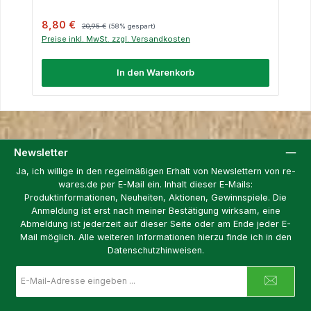
Verkaufspreis:
Regulärer Preis:
8,80 €
20,95 €
(58% gespart)
Preise inkl. MwSt. zzgl. Versandkosten
In den Warenkorb
Newsletter
Ja, ich willige in den regelmäßigen Erhalt von Newslettern von re-
wares.de per E-Mail ein. Inhalt dieser E-Mails:
Produktinformationen, Neuheiten, Aktionen, Gewinnspiele. Die
Anmeldung ist erst nach meiner Bestätigung wirksam, eine
Abmeldung ist jederzeit auf dieser Seite oder am Ende jeder E-
Mail möglich. Alle weiteren Informationen hierzu finde ich in den
Datenschutzhinweisen.
E-
Mail-
Adresse
*