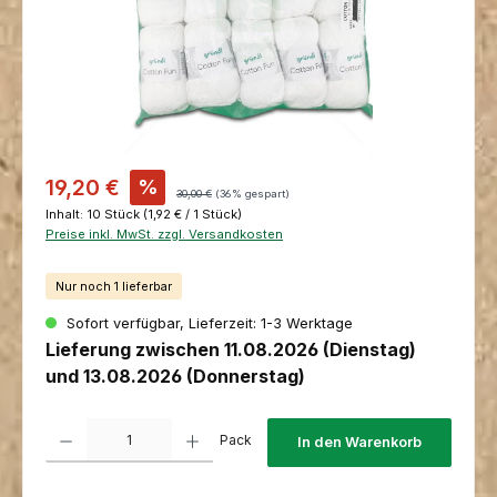
Verkaufspreis:
19,20 €
%
Regulärer Preis:
30,00 €
(36% gespart)
Inhalt:
10 Stück
(1,92 € / 1 Stück)
Preise inkl. MwSt. zzgl. Versandkosten
Nur noch 1 lieferbar
Sofort verfügbar, Lieferzeit: 1-3 Werktage
Lieferung zwischen 11.08.2026 (Dienstag)
und 13.08.2026 (Donnerstag)
Produkt Anzahl: Gib den gewünschten Wert ein oder benutze die Schaltfl
Pack
In den Warenkorb