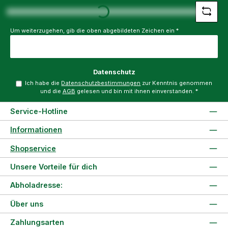
Loading...
Um weiterzugehen, gib die oben abgebildeten Zeichen ein
*
Datenschutz
Ich habe die
Datenschutzbestimmungen
zur Kenntnis genommen
und die
AGB
gelesen und bin mit ihnen einverstanden.
*
Service-Hotline
Informationen
Shopservice
Unsere Vorteile für dich
Abholadresse:
Über uns
Zahlungsarten