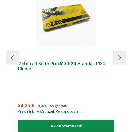
Motorrad Kette ProxMX 520 Standard 120
Glieder
Verkaufspreis:
Regulärer Preis:
58,24 €
91,00 €
(36% gespart)
Preise inkl. MwSt. zzgl. Versandkosten
In den Warenkorb