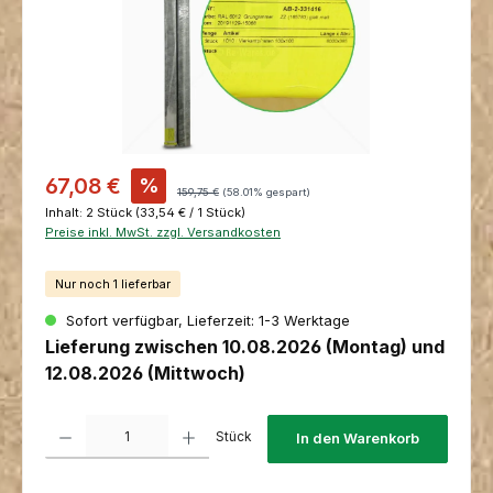
Verkaufspreis:
67,08 €
%
Regulärer Preis:
159,75 €
(58.01% gespart)
Inhalt:
2 Stück
(33,54 € / 1 Stück)
Preise inkl. MwSt. zzgl. Versandkosten
Nur noch 1 lieferbar
Sofort verfügbar, Lieferzeit: 1-3 Werktage
Lieferung zwischen 10.08.2026 (Montag) und
12.08.2026 (Mittwoch)
Produkt Anzahl: Gib den gewünschten Wert ein oder benutze die Schaltfl
Stück
In den Warenkorb