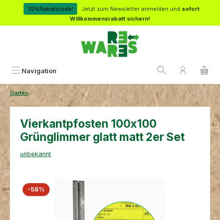
Zum Hauptinhalt springen
10%Rabattcode!
Jetzt zum Newsletter anmelden und
sofort
Willkommensrabatt sichern!
Navigation
Garten
Vierkantpfosten 100x100
Grünglimmer glatt matt 2er Set
unbekannt
Bildergalerie überspringen
Rabatt
-58%