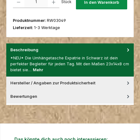
Stück
In den Warenkorb
Produktnummer:
RW03049
Lieferzeit:
1-3 Werktage
Beschreibung
*NEU* Die Umhängetasche Expatrie in Schwarz ist dein
perfekter Begleiter für jeden Tag. Mit den Maßen 23x14x8 cm
bietet sie…
Mehr
Hersteller / Angaben zur Produktsicherheit
Bewertungen
Produktgalerie überspringen
Das könnte dich auch noch interessieren: