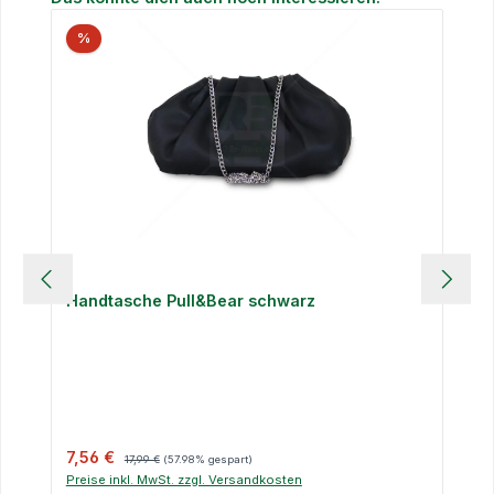
%
Handtasche Pull&Bear schwarz
Verkaufspreis:
Regulärer Preis:
7,56 €
17,99 €
(57.98% gespart)
Preise inkl. MwSt. zzgl. Versandkosten