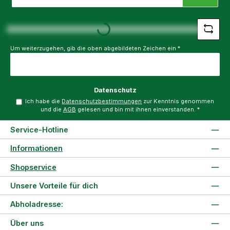
Adresse
*
Loading...
Um weiterzugehen, gib die oben abgebildeten Zeichen ein
*
Datenschutz
Ich habe die
Datenschutzbestimmungen
zur Kenntnis genommen
und die
AGB
gelesen und bin mit ihnen einverstanden.
*
Service-Hotline
Informationen
Shopservice
Unsere Vorteile für dich
Abholadresse:
Über uns