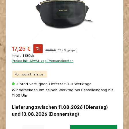
Verkaufspreis:
17,25 €
%
Regulärer Preis:
29,95 €
(42.4% gespart)
Inhalt:
1 Stück
Preise inkl. MwSt. zzgl. Versandkosten
Nur noch 1 lieferbar
Sofort verfügbar, Lieferzeit: 1-3 Werktage
Wir versenden am selben Werktag bei Bestelleingang bis
11:00 Uhr
Lieferung zwischen 11.08.2026 (Dienstag)
und 13.08.2026 (Donnerstag)
Produkt Anzahl: Gib den gewünschten Wert ein oder benutze die Schaltfl