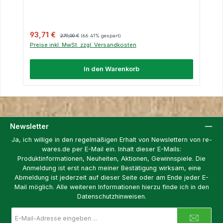
Verkaufspreis:
Regulärer Preis:
93,71 €
279,00 €
(66.41% gespart)
Preise inkl. MwSt. zzgl. Versandkosten
In den Warenkorb
Newsletter
Ja, ich willige in den regelmäßigen Erhalt von Newslettern von re-
wares.de per E-Mail ein. Inhalt dieser E-Mails:
Produktinformationen, Neuheiten, Aktionen, Gewinnspiele. Die
Anmeldung ist erst nach meiner Bestätigung wirksam, eine
Abmeldung ist jederzeit auf dieser Seite oder am Ende jeder E-
Mail möglich. Alle weiteren Informationen hierzu finde ich in den
Datenschutzhinweisen.
E-
Mail-