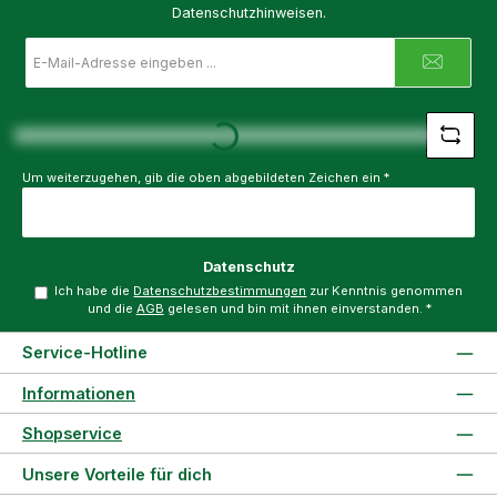
Datenschutzhinweisen.
E-
Mail-
Adresse
*
Loading...
Um weiterzugehen, gib die oben abgebildeten Zeichen ein
*
Datenschutz
Ich habe die
Datenschutzbestimmungen
zur Kenntnis genommen
und die
AGB
gelesen und bin mit ihnen einverstanden.
*
Service-Hotline
Informationen
Shopservice
Unsere Vorteile für dich