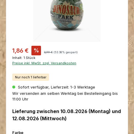
Verkaufspreis:
1,86 €
%
Regulärer Preis:
3,99 €
(53.38% gespart)
Inhalt:
1 Stück
Preise inkl. MwSt. zzgl. Versandkosten
Nur noch 1 lieferbar
Sofort verfügbar, Lieferzeit: 1-3 Werktage
Wir versenden am selben Werktag bei Bestelleingang bis
11:00 Uhr
Lieferung zwischen 10.08.2026 (Montag) und
12.08.2026 (Mittwoch)
auswählen
Farbe