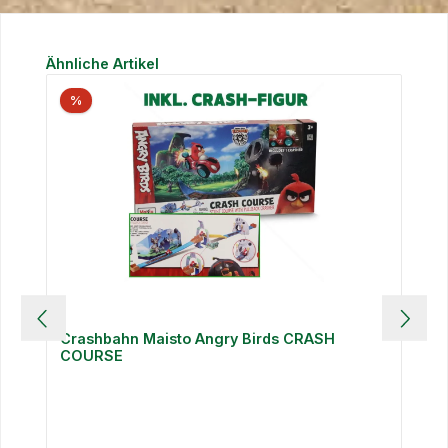
Produktgalerie überspringen
Ähnliche Artikel
%
Crashbahn Maisto Angry Birds CRASH
COURSE