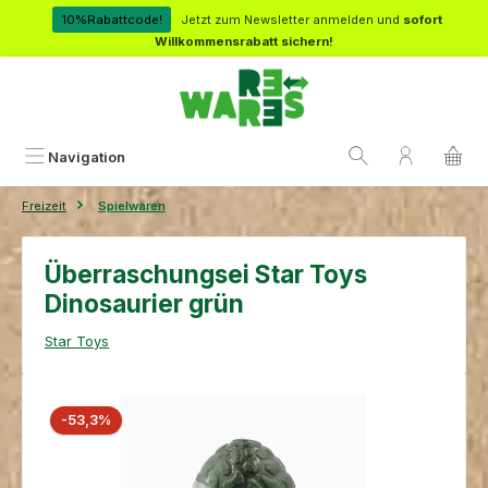
Zum Hauptinhalt springen
10%Rabattcode!
Jetzt zum Newsletter anmelden und
sofort
Willkommensrabatt sichern!
Navigation
Freizeit
Spielwaren
Überraschungsei Star Toys
Dinosaurier grün
Star Toys
Bildergalerie überspringen
Rabatt
-53,3%