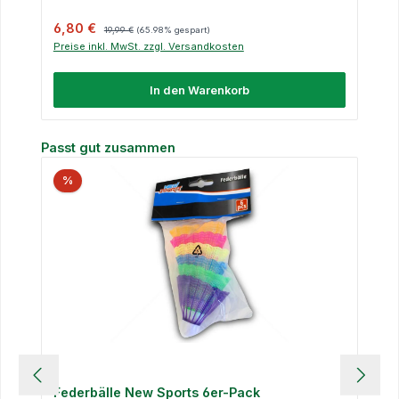
Verkaufspreis:
Regulärer Preis:
6,80 €
19,99 €
(65.98% gespart)
Preise inkl. MwSt. zzgl. Versandkosten
In den Warenkorb
Produktgalerie überspringen
Passt gut zusammen
%
Federbälle New Sports 6er-Pack