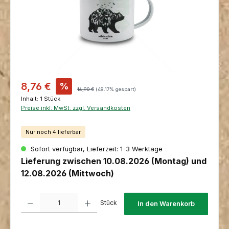
Verkaufspreis:
8,76 €
%
Regulärer Preis:
16,90 €
(48.17% gespart)
Inhalt:
1 Stück
Preise inkl. MwSt. zzgl. Versandkosten
Nur noch 4 lieferbar
Sofort verfügbar, Lieferzeit: 1-3 Werktage
Lieferung zwischen 10.08.2026 (Montag) und
12.08.2026 (Mittwoch)
Produkt Anzahl: Gib den gewünschten Wert ein oder benutze die Schaltfl
Stück
In den Warenkorb