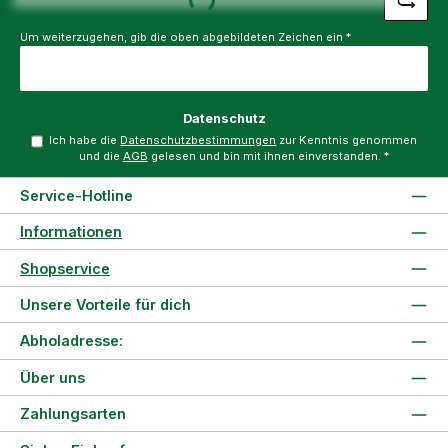
Um weiterzugehen, gib die oben abgebildeten Zeichen ein
*
Datenschutz
Ich habe die
Datenschutzbestimmungen
zur Kenntnis genommen
und die
AGB
gelesen und bin mit ihnen einverstanden.
*
Service-Hotline
Informationen
Shopservice
Unsere Vorteile für dich
Abholadresse:
Über uns
Zahlungsarten