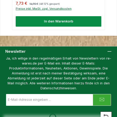
Verkaufspreis:
Regulärer Preis:
7,73 €
14,90 €
(48.12% gespart)
Preise inkl. MwSt. zzgl. Versandkosten
In den Warenkorb
Newsletter
Ja, ich willige in den regelmäßigen Erhalt von Newslettern von re-
wares.de per E-Mail ein. Inhalt dieser E-Mails:
Produktinformationen, Neuheiten, Aktionen, Gewinnspiele. Die
Anmeldung ist erst nach meiner Bestätigung wirksam, eine
Abmeldung ist jederzeit auf dieser Seite oder am Ende jeder E-
Mail möglich. Alle weiteren Informationen hierzu finde ich in den
Datenschutzhinweisen.
E-
Mail-
Adresse
Loading...
*