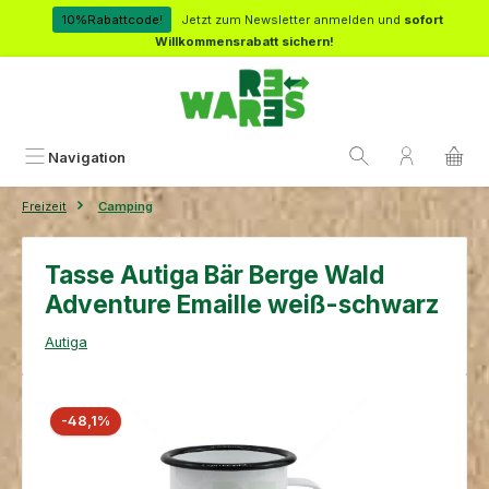
Zum Hauptinhalt springen
10%Rabattcode!
Jetzt zum Newsletter anmelden und
sofort
Willkommensrabatt sichern!
Navigation
Freizeit
Camping
Tasse Autiga Bär Berge Wald
Adventure Emaille weiß-schwarz
Autiga
Bildergalerie überspringen
Rabatt
-48,1%