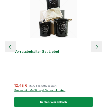
Vorratsbehälter Set Liebel
Verkaufspreis:
Regulärer Preis:
12,48 €
29,70 €
(57.98% gespart)
Preise inkl. MwSt. zzgl. Versandkosten
In den Warenkorb