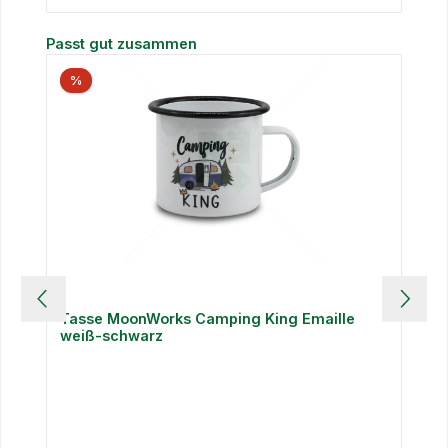
Produktgalerie überspringen
Passt gut zusammen
%
Tasse MoonWorks Camping King Emaille
weiß-schwarz