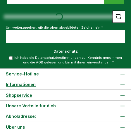
Adresse
Loading...
*
Um weiterzugehen, gib die oben abgebildeten Zeichen ein
*
Datenschutz
Ich habe die
Datenschutzbestimmungen
zur Kenntnis genommen
und die
AGB
gelesen und bin mit ihnen einverstanden.
*
Service-Hotline
Informationen
Shopservice
Unsere Vorteile für dich
Abholadresse:
Über uns