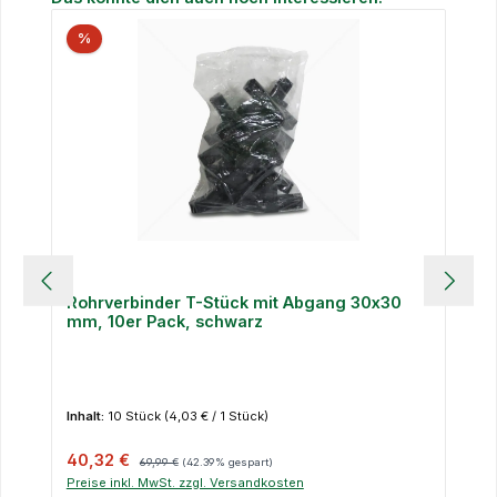
%
Rohrverbinder T-Stück mit Abgang 30x30
mm, 10er Pack, schwarz
Inhalt:
10 Stück
(4,03 € / 1 Stück)
Verkaufspreis:
Regulärer Preis:
40,32 €
69,99 €
(42.39% gespart)
Preise inkl. MwSt. zzgl. Versandkosten