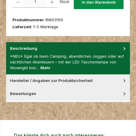
Stück
In den Warenkorb
Produktnummer:
RW03150
Lieferzeit:
1-3 Werktage
Beschreibung
*NEU* Egal ob beim Camping, abendlichen Joggen oder auf
nächtlichen Abenteuern – mit der LED Taschenlampe von
Wownight bist…
Mehr
Hersteller / Angaben zur Produktsicherheit
Bewertungen
Produktgalerie überspringen
Das könnte dich auch noch interessieren: