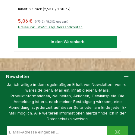
Inhalt:
2 Stück
(2,53 € / 1 Stück)
Verkaufspreis:
Regulärer Preis:
5,06 €
9,79 €
(48.31% gespart)
Preise inkl. MwSt. zzgl. Versandkosten
In den Warenkorb
Newsletter
Ja, ich willige in den regelmäßigen Erhalt von Newslettern von re-
wares.de per E-Mail ein. Inhalt dieser E-Mails:
Produktinformationen, Neuheiten, Aktionen, Gewinnspiele. Die
Anmeldung ist erst nach meiner Bestätigung wirksam, eine
Abmeldung ist jederzeit auf dieser Seite oder am Ende jeder E-
Mail möglich. Alle weiteren Informationen hierzu finde ich in den
Datenschutzhinweisen.
E-
Mail-