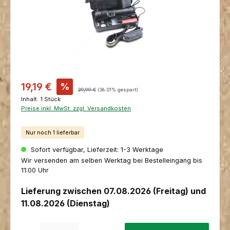
Verkaufspreis:
19,19 €
%
Regulärer Preis:
29,99 €
(36.01% gespart)
Inhalt:
1 Stück
Preise inkl. MwSt. zzgl. Versandkosten
Nur noch 1 lieferbar
Sofort verfügbar, Lieferzeit: 1-3 Werktage
Wir versenden am selben Werktag bei Bestelleingang bis
11:00 Uhr
Lieferung zwischen 07.08.2026 (Freitag) und
11.08.2026 (Dienstag)
Produkt Anzahl: Gib den gewünschten Wert ein oder benutze die Schaltfl