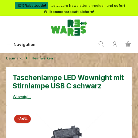
Zum Hauptinhalt springen
10%Rabattcode!
Jetzt zum Newsletter anmelden und
sofort
Willkommensrabatt sichern!
Navigation
Baumarkt
Heimwerken
Taschenlampe LED Wownight mit
Stirnlampe USB C schwarz
Wownight
Bildergalerie überspringen
Rabatt
-36%