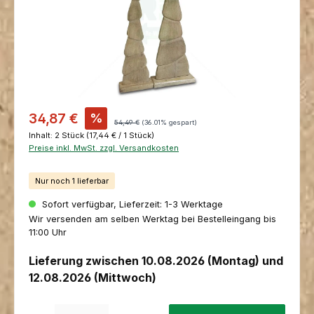
Verkaufspreis:
34,87 €
%
Regulärer Preis:
54,49 €
(36.01% gespart)
Inhalt:
2 Stück
(17,44 € / 1 Stück)
Preise inkl. MwSt. zzgl. Versandkosten
Nur noch 1 lieferbar
Sofort verfügbar, Lieferzeit: 1-3 Werktage
Wir versenden am selben Werktag bei Bestelleingang bis
11:00 Uhr
Lieferung zwischen 10.08.2026 (Montag) und
12.08.2026 (Mittwoch)
Produkt Anzahl: Gib den gewünschten Wert ein oder benutze die Schaltfl