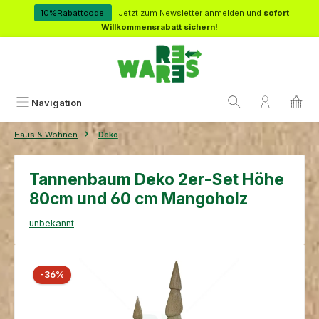
Zum Hauptinhalt springen
10%Rabattcode!
Jetzt zum Newsletter anmelden und
sofort
Willkommensrabatt sichern!
Navigation
Haus & Wohnen
Deko
Tannenbaum Deko 2er-Set Höhe
80cm und 60 cm Mangoholz
unbekannt
Bildergalerie überspringen
Rabatt
-36%