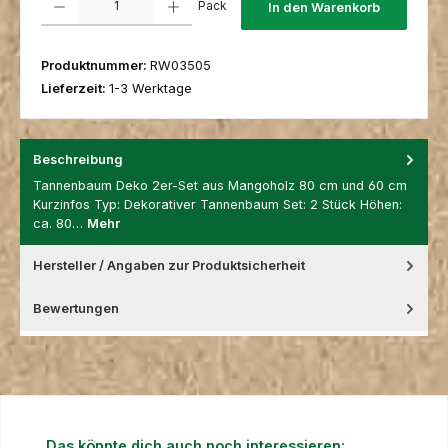
Pack
In den Warenkorb
Produktnummer:
RW03505
Lieferzeit:
1-3 Werktage
Beschreibung
Tannenbaum Deko 2er-Set aus Mangoholz 80 cm und 60 cm
Kurzinfos Typ: Dekorativer Tannenbaum Set: 2 Stück Höhen:
ca. 80…
Mehr
Hersteller / Angaben zur Produktsicherheit
Bewertungen
Produktgalerie überspringen
Das könnte dich auch noch interessieren: