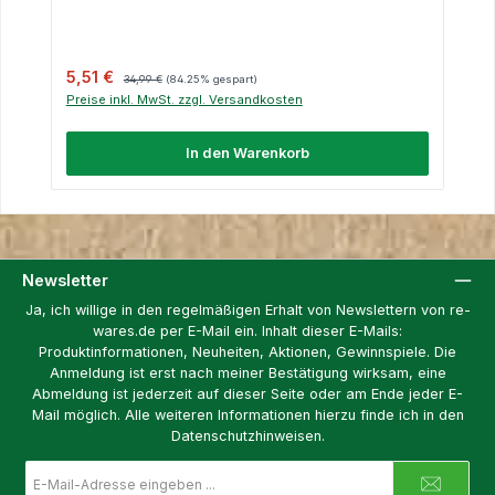
Verkaufspreis:
Regulärer Preis:
5,51 €
34,99 €
(84.25% gespart)
Preise inkl. MwSt. zzgl. Versandkosten
In den Warenkorb
Newsletter
Ja, ich willige in den regelmäßigen Erhalt von Newslettern von re-
wares.de per E-Mail ein. Inhalt dieser E-Mails:
Produktinformationen, Neuheiten, Aktionen, Gewinnspiele. Die
Anmeldung ist erst nach meiner Bestätigung wirksam, eine
Abmeldung ist jederzeit auf dieser Seite oder am Ende jeder E-
Mail möglich. Alle weiteren Informationen hierzu finde ich in den
Datenschutzhinweisen.
E-
Mail-