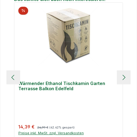
%
Wärmender Ethanol Tischkamin Garten
Terrasse Balkon Edelfeld
Verkaufspreis:
Regulärer Preis:
14,39 €
24,99 €
(42.42% gespart)
Preise inkl. MwSt. zzgl. Versandkosten