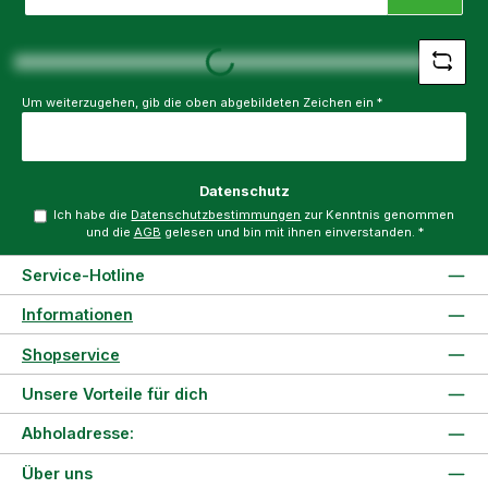
Adresse
*
Loading...
Um weiterzugehen, gib die oben abgebildeten Zeichen ein
*
Datenschutz
Ich habe die
Datenschutzbestimmungen
zur Kenntnis genommen
und die
AGB
gelesen und bin mit ihnen einverstanden.
*
Service-Hotline
Informationen
Shopservice
Unsere Vorteile für dich
Abholadresse:
Über uns