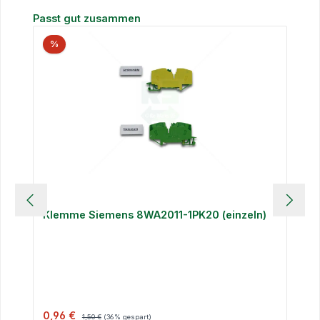
Produktgalerie überspringen
Passt gut zusammen
%
Klemme Siemens 8WA2011-1PK20 (einzeln)
Verkaufspreis:
Regulärer Preis:
0,96 €
1,50 €
(36% gespart)