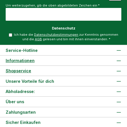
Um weiterzugehen, gib die oben abgebildeten Zeichen ein
*
Datenschutz
Ich habe die
Datenschutzbestimmungen
zur Kenntnis genommen
und die
AGB
gelesen und bin mit ihnen einverstanden.
*
Service-Hotline
Informationen
Shopservice
Unsere Vorteile für dich
Abholadresse:
Über uns
Zahlungsarten
Sicher Einkaufen