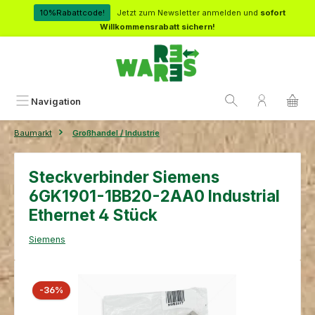
Zum Hauptinhalt springen
10%Rabattcode!
Jetzt zum Newsletter anmelden und
sofort
Willkommensrabatt sichern!
Navigation
Baumarkt
Großhandel / Industrie
Steckverbinder Siemens
6GK1901-1BB20-2AA0 Industrial
Ethernet 4 Stück
Siemens
Bildergalerie überspringen
Rabatt
-36%