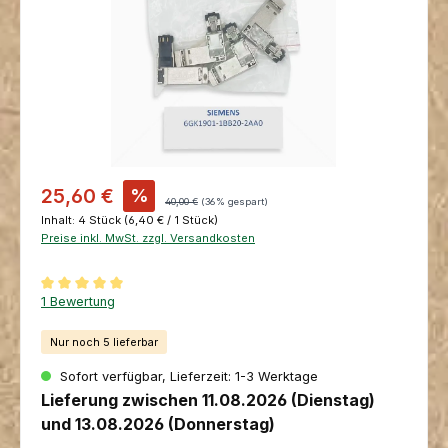
Verkaufspreis:
25,60 €
%
Regulärer Preis:
40,00 €
(36% gespart)
Inhalt:
4 Stück
(6,40 € / 1 Stück)
Preise inkl. MwSt. zzgl. Versandkosten
Durchschnittliche Bewertung von 5 von 5 Sternen
1 Bewertung
Nur noch 5 lieferbar
Sofort verfügbar, Lieferzeit: 1-3 Werktage
Lieferung zwischen 11.08.2026 (Dienstag)
und 13.08.2026 (Donnerstag)