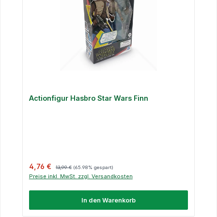
Actionfigur Hasbro Star Wars Finn
Verkaufspreis:
Regulärer Preis:
4,76 €
13,99 €
(65.98% gespart)
Preise inkl. MwSt. zzgl. Versandkosten
In den Warenkorb