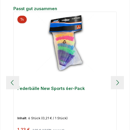
Produktgalerie überspringen
Passt gut zusammen
%
Federbälle New Sports 6er-Pack
Inhalt:
6 Stück
(0,21 € / 1 Stück)
Verkaufspreis:
Regulärer Preis:
1,23 €