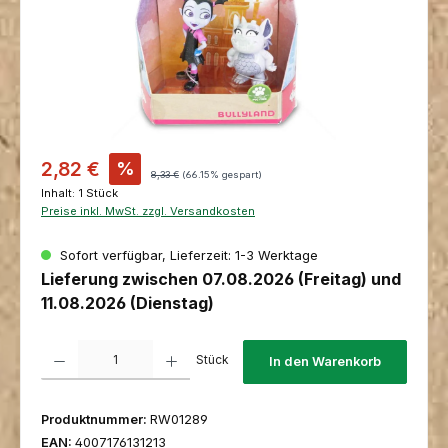
Verkaufspreis:
2,82 €
%
Regulärer Preis:
8,33 €
(66.15% gespart)
Inhalt:
1 Stück
Preise inkl. MwSt. zzgl. Versandkosten
Sofort verfügbar, Lieferzeit: 1-3 Werktage
Lieferung zwischen 07.08.2026 (Freitag) und
11.08.2026 (Dienstag)
Produkt Anzahl: Gib den gewünschten Wert ein oder benutze die Schaltfl
Stück
In den Warenkorb
Produktnummer:
RW01289
EAN:
4007176131213