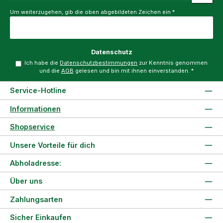
Um weiterzugehen, gib die oben abgebildeten Zeichen ein
*
Datenschutz
Ich habe die
Datenschutzbestimmungen
zur Kenntnis genommen
und die
AGB
gelesen und bin mit ihnen einverstanden.
*
Service-Hotline
Informationen
Shopservice
Unsere Vorteile für dich
Abholadresse:
Über uns
Zahlungsarten
Sicher Einkaufen