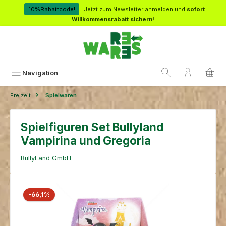
Zum Hauptinhalt springen
10%Rabattcode!
Jetzt zum Newsletter anmelden und
sofort
Willkommensrabatt sichern!
Navigation
Freizeit
Spielwaren
Spielfiguren Set Bullyland
Vampirina und Gregoria
BullyLand GmbH
Bildergalerie überspringen
Rabatt
-66,1%