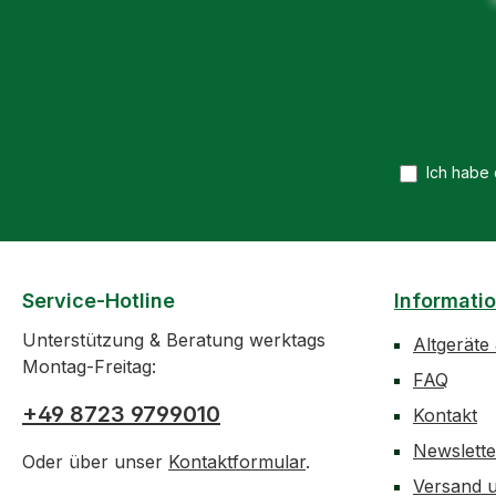
Messung Lieferumfang:
1x Streichmaß KLRStec
Ich habe
Service-Hotline
Informati
Unterstützung & Beratung werktags
Altgeräte
Montag-Freitag:
FAQ
+49 8723 9799010
Kontakt
Newslett
Oder über unser
Kontaktformular
.
Versand 