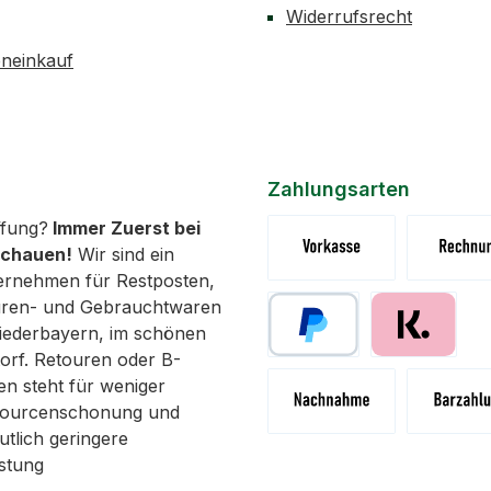
1x Gewi
Widerrufsrecht
neinkauf
Zahlungsarten
fung?
Immer Zuerst bei
schauen!
Wir sind ein
ernehmen für Restposten,
Vorkasse (Überweisung)
Rechnung 
uren- und Gebrauchtwaren
 Niederbayern, im schönen
orf. Retouren oder B-
Paypal
Pay with Klar
n steht für weniger
ssourcenschonung und
utlich geringere
Nachnahme
Abholung 
stung