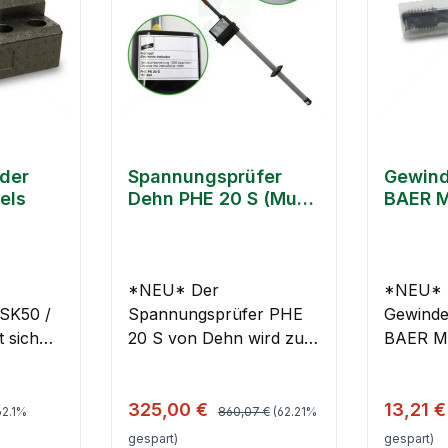
der
Spannungsprüfer
Gewind
els
Dehn PHE 20 S (Muss
BAER M
neu geeicht werden!)
*NEU* Der
*NEU* 
SK50 /
Spannungsprüfer PHE
Gewinde
t sich
20 S von Dehn wird zum
BAER M14
r
allpoligen Feststellen der
hochwer
von
Spannungsfreiheit an
das spez
 Preis:
Regulärer Preis:
Verkaufspreis:
Verkauf
325,00 €
13,21 
der Arbeitsstelle in
Schneid
62.1%
860,07 €
(62.21%
ese
elektrischen Anlagen
metrisc
gespart)
gespart)