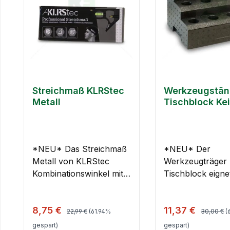
Streichmaß KLRStec
Werkzeugstän
Metall
Tischblock Kei
*NEU* Das Streichmaß
*NEU* Der
Metall von KLRStec
Werkzeugträger 
Kombinationswinkel mit
Tischblock eigne
Linealanschlag und
hervorragend zu
Anreisswerkzeug. Es ist
Aufbewahrung 
Regulärer Preis:
Regulärer
Verkaufspreis:
Verkaufspreis:
8,75 €
11,37 €
ein vielseitiges
verschiedenen
22,99 €
(61.94%
30,00 €
(
Messwerkzeug, welches
Utensilien, um di
gespart)
gespart)