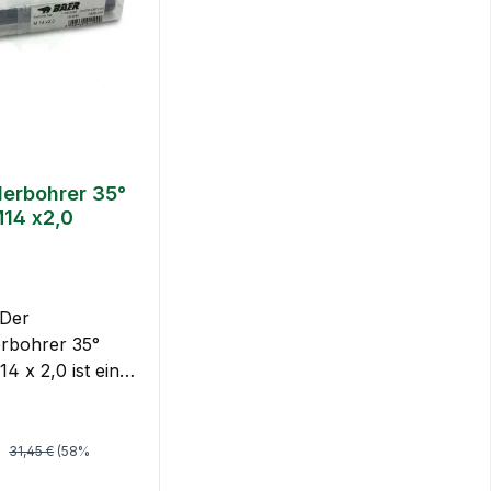
erbohrer 35°
14 x2,0
Der
rbohrer 35°
 x 2,0 ist ein
tiges Werkzeug,
iell für das
Regulärer Preis:
spreis:
€
en von
31,45 €
(58%
hen Gewinden