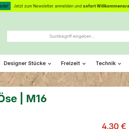
ode!
Jetzt zum Newsletter anmelden und
sofort Willkommensra
Designer Stücke
Freizeit
Technik
Öse | M16
Verkaufsprei
4,30 €