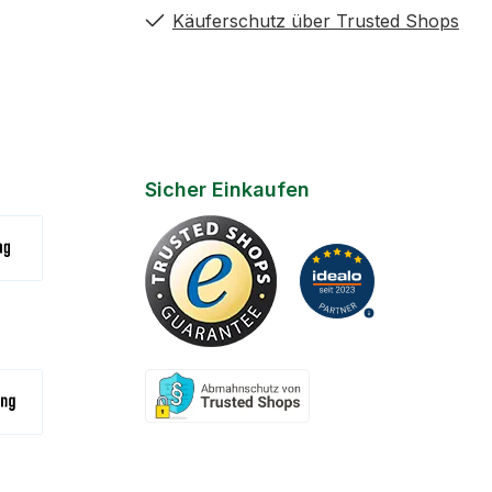
nderbohrer
Käuferschutz über Trusted Shops
Sicher Einkaufen
(Zahlungsziel 7 Tage)
na
- Bar / Karte