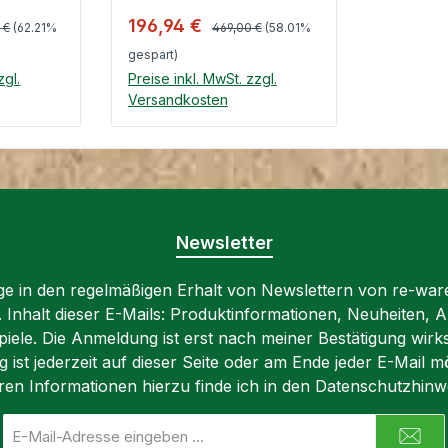
spannen
und einfach in ein
er Preis:
Regulärer Preis:
Verkaufspreis:
196,94 €
s
Klappbett verwandeln.
 €
(62.21%
469,00 €
(58.01%
t zu
Dies wird durch das
gespart)
spezielle Design
zgl.
Preise inkl. MwSt. zzgl.
macht
ermöglicht. Äußerlich
Versandkosten
rbar
kann man es dem Pouf
nkorb
In den Warenkorb
nehm.
nicht ansehen, da der
r
Mechanismus im inneren
versteckt ist. Nimmt man
n.
das obere Kissen ab,
r
lässt sich das Klappbett
Newsletter
ahrer
mit nur paar
einem
lige in den regelmäßigen Erhalt von Newslettern von re-war
Handbewegungen
n. Inhalt dieser E-Mails: Produktinformationen, Neuheiten, A
ausziehen. So breitet
 x 85 cm
iele. Die Anmeldung ist erst nach meiner Bestätigung wirk
sich eine Liegefläche von
icht: ~
ist jederzeit auf dieser Seite oder am Ende jeder E-Mail mö
70 x 180 cm aus.
100%
ren Informationen hierzu finde ich in den Datenschutzhinw
Unglaublich funktional
material:
und platzsparend
E-
zugleich. Spezifikationen:
Mail-