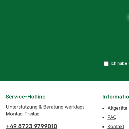
Spezifikationen: -
Lieferumfang: 1x
Material: Recycelte PET
Sitzsack
Flaschen - Füllmaterial:
Styroporkügelchen -
Herstellungsart:
Handgewebt - Pflege:
Nicht waschen! Einzelne
Flecken mit einem
feuchten Tuch entfernen
Ich habe
Service-Hotline
Informati
Unterstützung & Beratung werktags
Altgeräte
Montag-Freitag:
FAQ
+49 8723 9799010
Kontakt