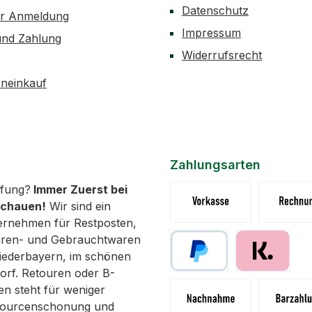
Datenschutz
er Anmeldung
Impressum
und Zahlung
Widerrufsrecht
neinkauf
Zahlungsarten
fung?
Immer Zuerst bei
schauen!
Wir sind ein
ernehmen für Restposten,
Vorkasse (Überweisung)
Rechnung 
uren- und Gebrauchtwaren
 Niederbayern, im schönen
orf. Retouren oder B-
Paypal
Pay with Klar
n steht für weniger
ssourcenschonung und