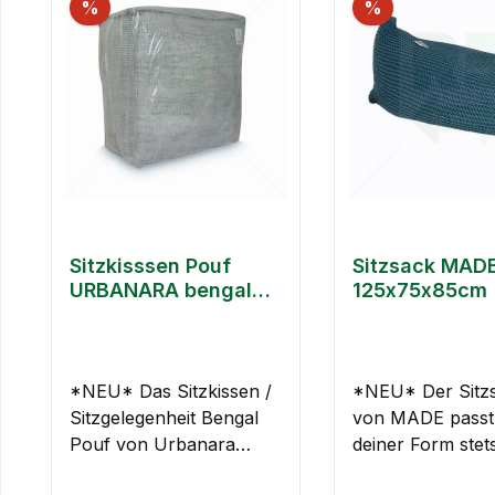
%
%
Sitzkisssen Pouf
Sitzsack MAD
URBANARA bengal
125x75x85cm
60x60x30cm
hellgrau weiß
*NEU* Das Sitzkissen /
*NEU* Der Sitz
Sitzgelegenheit Bengal
von MADE passt
Pouf von Urbanara
deiner Form stet
wurde aus recyceltem
hervorragend a