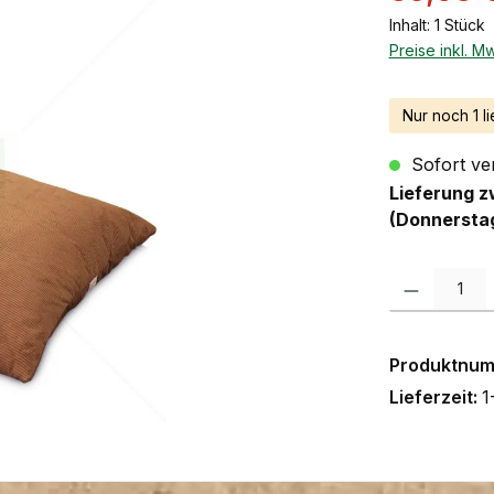
Inhalt:
1 Stück
Preise inkl. M
Nur noch 1 li
Sofort ver
Lieferung z
(Donnersta
Produkt Anzah
Produktnu
Lieferzeit:
1