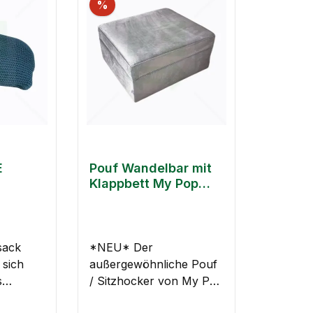
%
E
Pouf Wandelbar mit
Klappbett My Pop
Design
sack
*NEU* Der
 sich
außergewöhnliche Pouf
s
/ Sitzhocker von My Pop
n und
Design lässt sich schnell