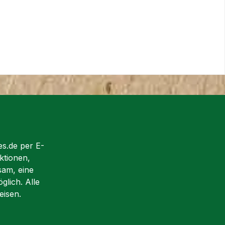
es.de per E-
ktionen,
sam, eine
glich. Alle
eisen.