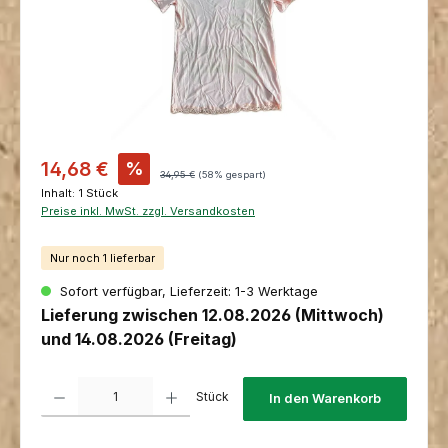
Verkaufspreis:
14,68 €
%
Regulärer Preis:
34,95 €
(58% gespart)
Inhalt:
1 Stück
Preise inkl. MwSt. zzgl. Versandkosten
Nur noch 1 lieferbar
Sofort verfügbar, Lieferzeit: 1-3 Werktage
Lieferung zwischen 12.08.2026 (Mittwoch)
und 14.08.2026 (Freitag)
Produkt Anzahl: Gib den gewünschten Wert ein oder benutze die Schaltfl
Stück
In den Warenkorb