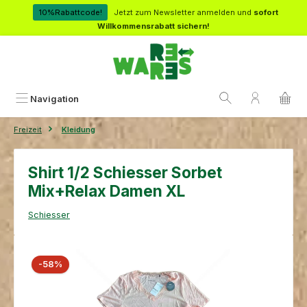
Zum Hauptinhalt springen
10%Rabattcode!
Jetzt zum Newsletter anmelden und
sofort
Willkommensrabatt sichern!
Navigation
Freizeit
Kleidung
Shirt 1/2 Schiesser Sorbet
Mix+Relax Damen XL
Schiesser
Bildergalerie überspringen
Rabatt
-58%