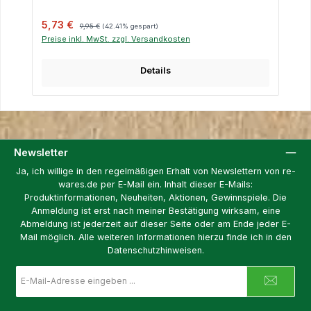
Verkaufspreis:
Regulärer Preis:
5,73 €
9,95 €
(42.41% gespart)
Preise inkl. MwSt. zzgl. Versandkosten
Details
Newsletter
Ja, ich willige in den regelmäßigen Erhalt von Newslettern von re-
wares.de per E-Mail ein. Inhalt dieser E-Mails:
Produktinformationen, Neuheiten, Aktionen, Gewinnspiele. Die
Anmeldung ist erst nach meiner Bestätigung wirksam, eine
Abmeldung ist jederzeit auf dieser Seite oder am Ende jeder E-
Mail möglich. Alle weiteren Informationen hierzu finde ich in den
Datenschutzhinweisen.
E-
Mail-
Adresse
*