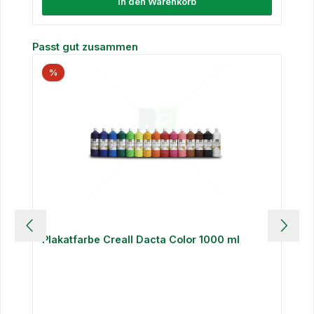
In den Warenkorb
Produktgalerie überspringen
Passt gut zusammen
%
Plakatfarbe Creall Dacta Color 1000 ml