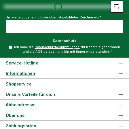
Loading...
Um weiterzugehen, gib die oben abgebildeten Zeichen ein
*
Datenschutz
Ich habe die
Datenschutzbestimmungen
zur Kenntnis genommen
und die
AGB
gelesen und bin mit ihnen einverstanden.
*
Service-Hotline
Informationen
Shopservice
Unsere Vorteile für dich
Abholadresse:
Über uns
Zahlungsarten