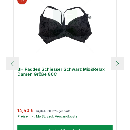
%
BH Padded Schiesser Schwarz Mix&Relax
Damen Größe 80C
Verkaufspreis:
Regulärer Preis:
14,40 €
34,30 €
(58.02% gespart)
Preise inkl. MwSt. zzgl. Versandkosten