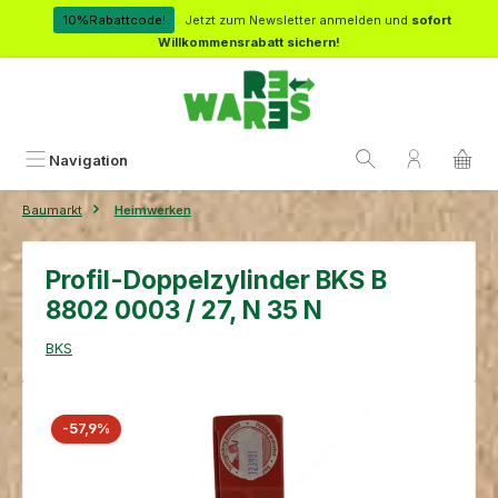
Zum Hauptinhalt springen
10%Rabattcode!
Jetzt zum Newsletter anmelden und
sofort
Willkommensrabatt sichern!
Navigation
Baumarkt
Heimwerken
Profil-Doppelzylinder BKS B
8802 0003 / 27, N 35 N
BKS
Bildergalerie überspringen
Rabatt
-57,9%