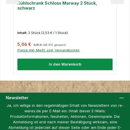
Kühlschrank Schloss Marway 2 Stück,
schwarz
Inhalt:
2 Stück
(2,53 € / 1 Stück)
Verkaufspreis:
Regulärer Preis:
5,06 €
9,79 €
(48.31% gespart)
Preise inkl. MwSt. zzgl. Versandkosten
In den Warenkorb
Newsletter
Ja, ich willige in den regelmäßigen Erhalt von Newslettern von re-
wares.de per E-Mail ein. Inhalt dieser E-Mails:
Produktinformationen, Neuheiten, Aktionen, Gewinnspiele. Die
Anmeldung ist erst nach meiner Bestätigung wirksam, eine
Abmeldung ist jederzeit auf dieser Seite oder am Ende jeder E-