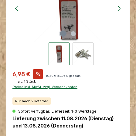
Verkaufspreis:
6,98 €
%
Regulärer Preis:
16,60 €
(57.95% gespart)
Inhalt:
1 Stück
Preise inkl. MwSt. zzgl. Versandkosten
Nur noch 2 lieferbar
Sofort verfügbar, Lieferzeit: 1-3 Werktage
Lieferung zwischen 11.08.2026 (Dienstag)
und 13.08.2026 (Donnerstag)