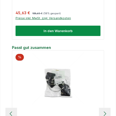
Verkaufspreis:
Regulärer Preis:
45,63 €
108,65 €
(58% gespart)
Preise inkl. MwSt. zzgl. Versandkosten
In den Warenkorb
Produktgalerie überspringen
Passt gut zusammen
%