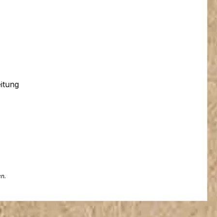
eitung
en.