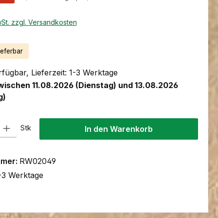
wSt. zzgl. Versandkosten
ieferbar
fügbar, Lieferzeit: 1-3 Werktage
wischen 11.08.2026 (Dienstag) und 13.08.2026
g)
l: Gib den gewünschten Wert ein oder benutze die Schaltflächen um
Stk
In den Warenkorb
mmer:
RW02049
-3 Werktage