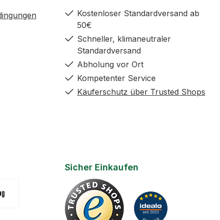
griff-Controller
eep
Kostenloser Standardversand ab
dingungen
50€
Schneller, klimaneutraler
Standardversand
Abholung vor Ort
Kompetenter Service
Käuferschutz über Trusted Shops
Sicher Einkaufen
(Zahlungsziel 7 Tage)