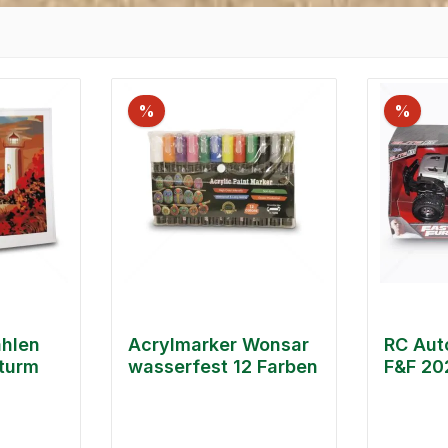
%
%
ahlen
Acrylmarker Wonsar
RC Aut
turm
wasserfest 12 Farben
F&F 20
Gladia