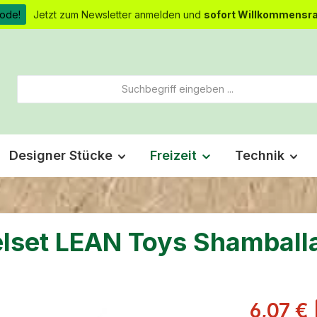
ode!
Jetzt zum Newsletter anmelden und
sofort Willkommensra
Designer Stücke
Freizeit
Technik
lset LEAN Toys Shamballa
Verkaufsprei
6,07 €