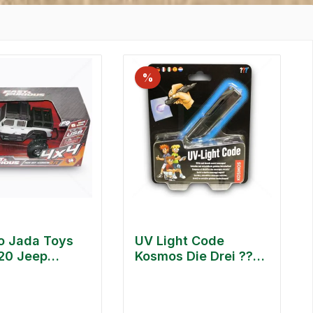
%
o Jada Toys
UV Light Code
20 Jeep
Kosmos Die Drei ???
tor 4x4
Fragezeichen