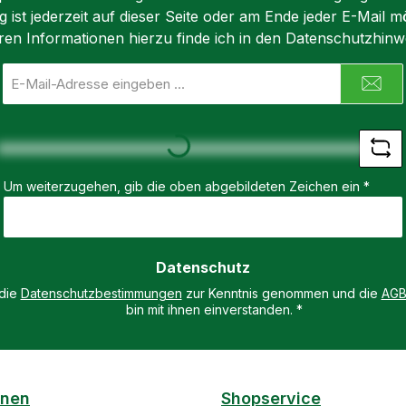
m -
ist jederzeit auf dieser Seite oder am Ende jeder E-Mail mö
empfohlen, deine
Die Tur
inwand -
ren Informationen hierzu finde ich in den Datenschutzhinw
Kunstwerke in der
Driftfun
be -
Spülmaschine zu
das gew
E-
waschen oder nass
Sicherh
Mail-
ach
abzuwischen. Außerdem
Nicht fü
Adresse
Loading...
urm"
haben die Stifte eine
Jahren -
*
umkehrbare
Kinder 
Schreibfedern, um
geeigne
Um weiterzugehen, gib die oben abgebildeten Zeichen ein
*
verschiedene Linien zu
unter un
zeichnen.
Aufsich
Spezifikationen: - Enthält
Erwachs
8 Gramm Flüssigkeit -
Spezifik
Datenschutz
Wasserbasierte Tinte,
- 2,4 G
 die
Datenschutzbestimmungen
zur Kenntnis genommen und die
AG
langlebig, wasserfest
Driftfun
bin mit ihnen einverstanden.
*
und schnell trocknend -
Geschwin
Funktioniert auf den
km/h - 
meisten Oberflächen. -
Ladefun
12 Farben: Blau, Gelb,
Lieferum
onen
Shopservice