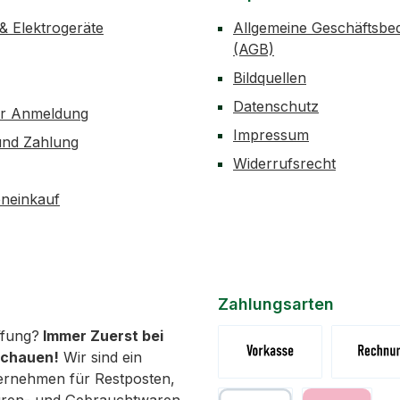
Gold, Grün, Hellgrün,
Pistolen
Lila, Orange, Pink, Rot,
1x RC J
 & Elektrogeräte
Allgemeine Geschäftsbe
Schwarz, Silber und
(AGB)
Weiß. Lieferumfang: 12x
Bildquellen
Acrylstifte
Datenschutz
er Anmeldung
Impressum
und Zahlung
Widerrufsrecht
neinkauf
Zahlungsarten
fung?
Immer Zuerst bei
schauen!
Wir sind ein
ernehmen für Restposten,
Vorkasse (Überweisung)
Rechnung 