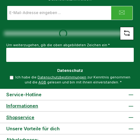
E-
Mail-
Adresse
*
Loading...
Um weiterzugehen, gib die oben abgebildeten Zeichen ein
*
Datenschutz
Ich habe die
Datenschutzbestimmungen
zur Kenntnis genommen
und die
AGB
gelesen und bin mit ihnen einverstanden.
*
Service-Hotline
Informationen
Shopservice
Unsere Vorteile für dich
Abholadresse: