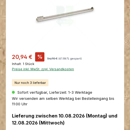
Verkaufspreis:
20,94 €
%
Regulärer Preis:
54,90 €
(61.86% gespart)
Inhalt:
1 Stück
Preise inkl. MwSt. zzgl. Versandkosten
Nur noch 3 lieferbar
Sofort verfügbar, Lieferzeit: 1-3 Werktage
Wir versenden am selben Werktag bei Bestelleingang bis
11:00 Uhr
Lieferung zwischen 10.08.2026 (Montag) und
12.08.2026 (Mittwoch)