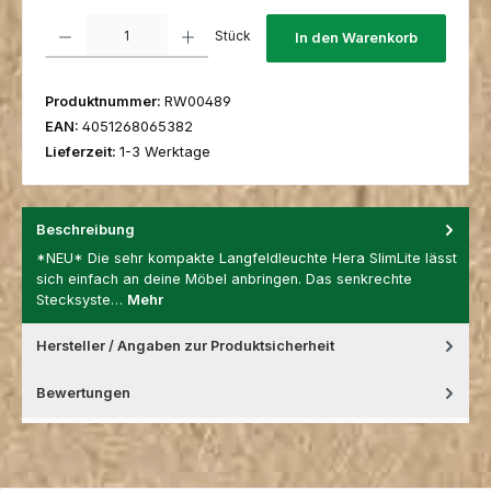
Produkt Anzahl: Gib den gewünschten Wert ein oder benutze die Schaltfl
Stück
In den Warenkorb
Produktnummer:
RW00489
EAN:
4051268065382
Lieferzeit:
1-3 Werktage
Beschreibung
*NEU* Die sehr kompakte Langfeldleuchte Hera SlimLite lässt
sich einfach an deine Möbel anbringen. Das senkrechte
Stecksyste…
Mehr
Hersteller / Angaben zur Produktsicherheit
Bewertungen