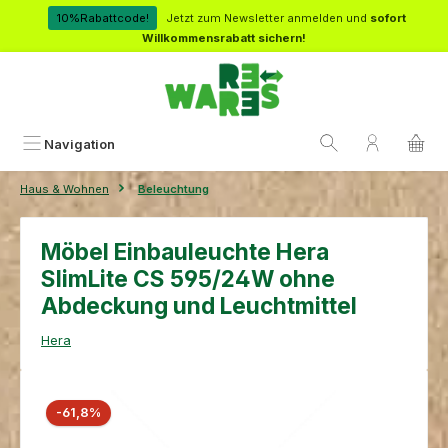
Zum Hauptinhalt springen
10%Rabattcode!
Jetzt zum Newsletter anmelden und
sofort
Willkommensrabatt sichern!
Navigation
Haus & Wohnen
Beleuchtung
Möbel Einbauleuchte Hera
SlimLite CS 595/24W ohne
Abdeckung und Leuchtmittel
Hera
Bildergalerie überspringen
Rabatt
-61,8%