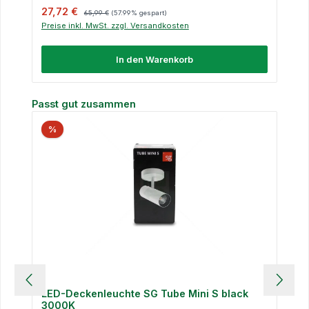
Verkaufspreis:
Regulärer Preis:
27,72 €
65,99 €
(57.99% gespart)
Preise inkl. MwSt. zzgl. Versandkosten
In den Warenkorb
Produktgalerie überspringen
Passt gut zusammen
%
LED-Deckenleuchte SG Tube Mini S black
3000K