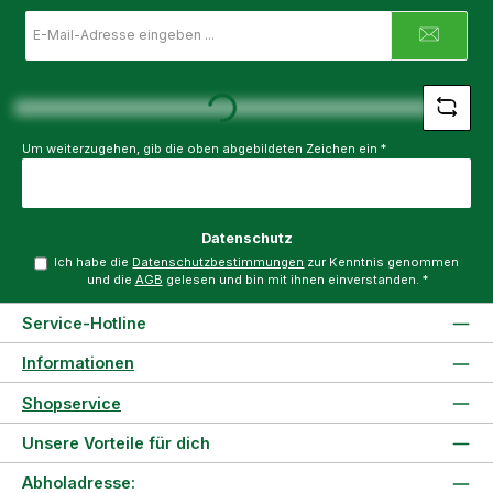
E-
Mail-
Adresse
Loading...
*
Um weiterzugehen, gib die oben abgebildeten Zeichen ein
*
Datenschutz
Ich habe die
Datenschutzbestimmungen
zur Kenntnis genommen
und die
AGB
gelesen und bin mit ihnen einverstanden.
*
Service-Hotline
Informationen
Shopservice
Unsere Vorteile für dich
Abholadresse: