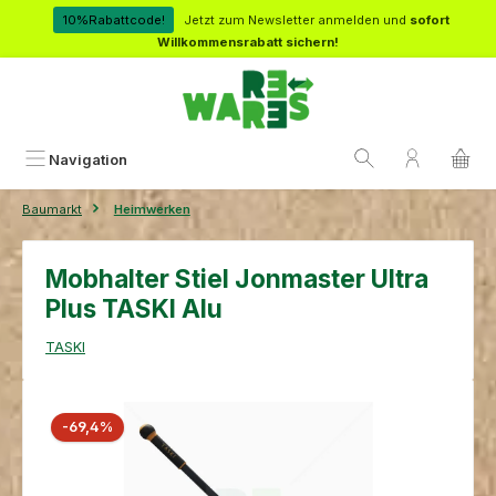
Zum Hauptinhalt springen
10%Rabattcode!
Jetzt zum Newsletter anmelden und
sofort
Willkommensrabatt sichern!
Navigation
Baumarkt
Heimwerken
Mobhalter Stiel Jonmaster Ultra
Plus TASKI Alu
TASKI
Bildergalerie überspringen
Rabatt
-69,4%