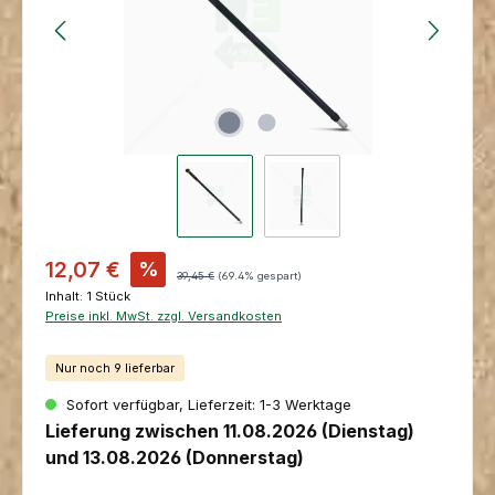
Verkaufspreis:
12,07 €
%
Regulärer Preis:
39,45 €
(69.4% gespart)
Inhalt:
1 Stück
Preise inkl. MwSt. zzgl. Versandkosten
Nur noch 9 lieferbar
Sofort verfügbar, Lieferzeit: 1-3 Werktage
Lieferung zwischen 11.08.2026 (Dienstag)
und 13.08.2026 (Donnerstag)