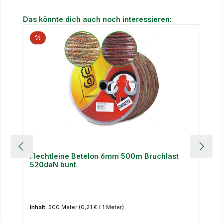
Produktgalerie überspringen
Das könnte dich auch noch interessieren:
%
Flechtleine Betelon 6mm 500m Bruchlast
520daN bunt
Inhalt:
500 Meter
(0,21 € / 1 Meter)