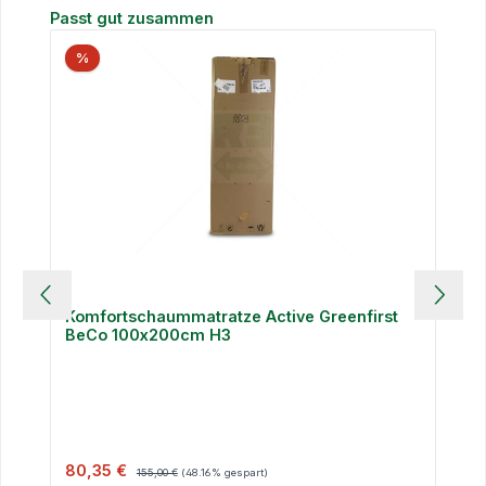
Produktgalerie überspringen
Passt gut zusammen
%
Komfortschaummatratze Active Greenfirst
BeCo 100x200cm H3
Verkaufspreis:
Regulärer Preis:
80,35 €
155,00 €
(48.16% gespart)