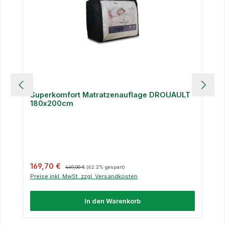
Superkomfort Matratzenauflage DROUAULT
180x200cm
Verkaufspreis:
Regulärer Preis:
169,70 €
449,00 €
(62.2% gespart)
Preise inkl. MwSt. zzgl. Versandkosten
In den Warenkorb