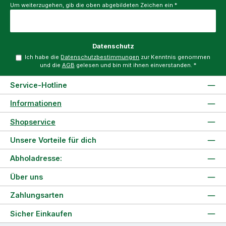
Um weiterzugehen, gib die oben abgebildeten Zeichen ein
*
Datenschutz
Ich habe die
Datenschutzbestimmungen
zur Kenntnis genommen
und die
AGB
gelesen und bin mit ihnen einverstanden.
*
Service-Hotline
Informationen
Shopservice
Unsere Vorteile für dich
Abholadresse:
Über uns
Zahlungsarten
Sicher Einkaufen