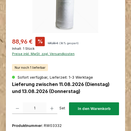
Verkaufspreis:
88,96 €
%
Regulärer Preis:
139,00 €
(36% gespart)
Inhalt:
1 Stück
Preise inkl. MwSt. zzgl. Versandkosten
Nur noch 1 lieferbar
Sofort verfügbar, Lieferzeit: 1-3 Werktage
Lieferung zwischen 11.08.2026 (Dienstag)
und 13.08.2026 (Donnerstag)
Produkt Anzahl: Gib den gewünschten Wert ein oder benutze die Schaltfl
Set
In den Warenkorb
Produktnummer:
RW03332