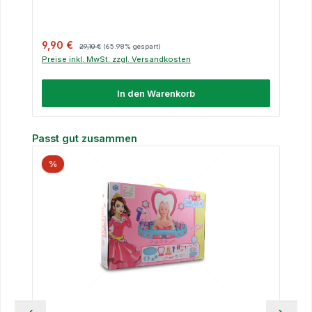
Verkaufspreis:
Regulärer Preis:
9,90 €
29,10 €
(65.98% gespart)
Preise inkl. MwSt. zzgl. Versandkosten
In den Warenkorb
Produktgalerie überspringen
Passt gut zusammen
%