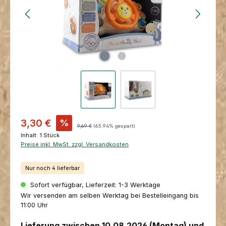
Verkaufspreis:
3,30 €
%
Regulärer Preis:
9,69 €
(65.94% gespart)
Inhalt:
1 Stück
Preise inkl. MwSt. zzgl. Versandkosten
Nur noch 4 lieferbar
Sofort verfügbar, Lieferzeit: 1-3 Werktage
Wir versenden am selben Werktag bei Bestelleingang bis
11:00 Uhr
Lieferung zwischen 10.08.2026 (Montag) und