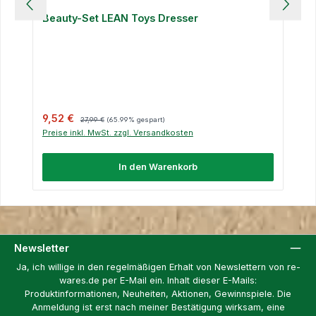
Beauty-Set LEAN Toys Dresser
Verkaufspreis:
Regulärer Preis:
9,52 €
27,99 €
(65.99% gespart)
Preise inkl. MwSt. zzgl. Versandkosten
In den Warenkorb
Newsletter
Ja, ich willige in den regelmäßigen Erhalt von Newslettern von re-
wares.de per E-Mail ein. Inhalt dieser E-Mails:
Produktinformationen, Neuheiten, Aktionen, Gewinnspiele. Die
Anmeldung ist erst nach meiner Bestätigung wirksam, eine