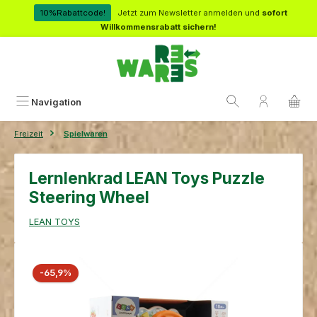
Zum Hauptinhalt springen
10%Rabattcode!
Jetzt zum Newsletter anmelden und
sofort
Willkommensrabatt sichern!
Navigation
Freizeit
Spielwaren
Lernlenkrad LEAN Toys Puzzle
Steering Wheel
LEAN TOYS
Bildergalerie überspringen
Rabatt
-65,9%