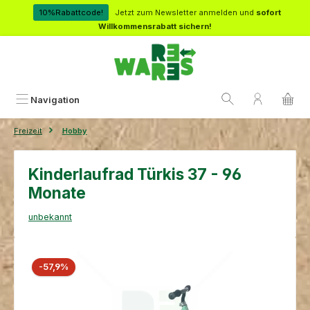
Zum Hauptinhalt springen
10%Rabattcode!
Jetzt zum Newsletter anmelden und
sofort
Willkommensrabatt sichern!
Navigation
Freizeit
Hobby
Kinderlaufrad Türkis 37 - 96
Monate
unbekannt
Bildergalerie überspringen
Rabatt
-57,9%