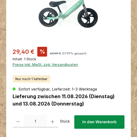
Verkaufspreis:
29,40 €
%
Regulärer Preis:
69,99 €
(57.99% gespart)
Inhalt:
1 Stück
Preise inkl. MwSt. zzgl. Versandkosten
Nur noch 1 lieferbar
Sofort verfügbar, Lieferzeit: 1-3 Werktage
Lieferung zwischen 11.08.2026 (Dienstag)
und 13.08.2026 (Donnerstag)
Produkt Anzahl: Gib den gewünschten Wert ein oder benutze die Schaltfl
Stück
In den Warenkorb