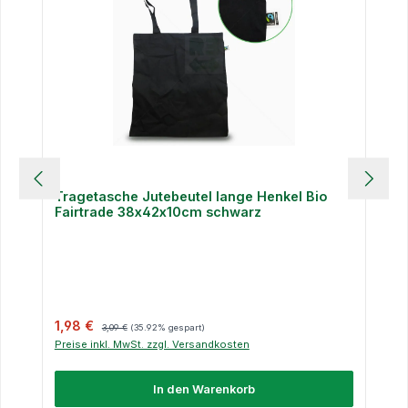
Tragetasche Jutebeutel lange Henkel Bio
Fairtrade 38x42x10cm schwarz
Verkaufspreis:
Regulärer Preis:
1,98 €
3,09 €
(35.92% gespart)
Preise inkl. MwSt. zzgl. Versandkosten
In den Warenkorb