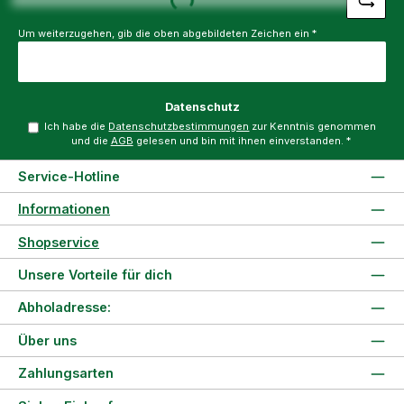
Um weiterzugehen, gib die oben abgebildeten Zeichen ein
*
Datenschutz
Ich habe die
Datenschutzbestimmungen
zur Kenntnis genommen
und die
AGB
gelesen und bin mit ihnen einverstanden.
*
Service-Hotline
Informationen
Shopservice
Unsere Vorteile für dich
Abholadresse:
Über uns
Zahlungsarten