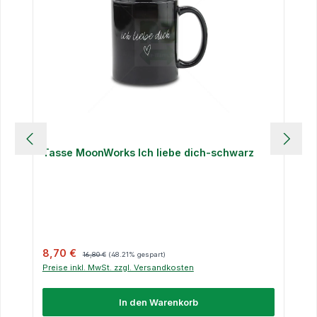
Tasse MoonWorks Ich liebe dich-schwarz
Verkaufspreis:
Regulärer Preis:
8,70 €
16,80 €
(48.21% gespart)
Preise inkl. MwSt. zzgl. Versandkosten
In den Warenkorb