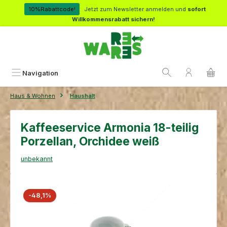
Zum Hauptinhalt springen
10%Rabattcode!
Jetzt zum Newsletter anmelden und
sofort
Willkommensrabatt sichern!
Navigation
Haus & Wohnen
Haushalt
Kaffeeservice Armonia 18-teilig
Porzellan, Orchidee weiß
unbekannt
Bildergalerie überspringen
Rabatt
-48,1%