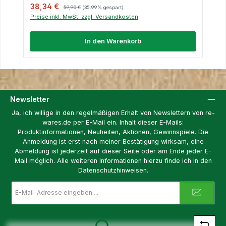
Verkaufspreis:
Regulärer Preis:
38,34 €
59,90 €
(35.99% gespart)
Preise inkl. MwSt. zzgl. Versandkosten
In den Warenkorb
Newsletter
Ja, ich willige in den regelmäßigen Erhalt von Newslettern von re-
wares.de per E-Mail ein. Inhalt dieser E-Mails:
Produktinformationen, Neuheiten, Aktionen, Gewinnspiele. Die
Anmeldung ist erst nach meiner Bestätigung wirksam, eine
Abmeldung ist jederzeit auf dieser Seite oder am Ende jeder E-
Mail möglich. Alle weiteren Informationen hierzu finde ich in den
Datenschutzhinweisen.
E-
Mail-
Adresse
*
Loading...