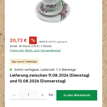
Verkaufspreis:
20,73 €
%
Regulärer Preis:
39,99 €
(48.16% gespart)
Inhalt:
18 Stück
(1,15 € / 1 Stück)
Preise inkl. MwSt. zzgl. Versandkosten
Nur noch 1 lieferbar
Sofort verfügbar, Lieferzeit: 1-3 Werktage
Lieferung zwischen 11.08.2026 (Dienstag)
und 13.08.2026 (Donnerstag)
Produkt Anzahl: Gib den gewünschten Wert ein oder benutze die Schaltfl
Set
In den Warenkorb