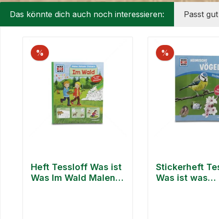
Das könnte dich auch noch interessieren:
Passt gu
Produktgalerie überspringen
%
%
Heft Tessloff Was ist
Stickerheft Te
Was Im Wald Malen
Was ist was
Rätseln Stickern
Heimische Vö