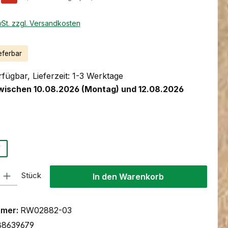
wSt. zzgl. Versandkosten
eferbar
fügbar, Lieferzeit: 1-3 Werktage
wischen 10.08.2026 (Montag) und 12.08.2026
ählen
f
l: Gib den gewünschten Wert ein oder benutze die Schaltflächen um
Stück
In den Warenkorb
mmer:
RW02882-03
88639679