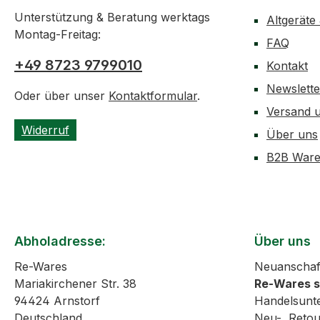
Unterstützung & Beratung werktags
Altgeräte
Montag-Freitag:
FAQ
+49 8723 9799010
Kontakt
Newslett
Oder über unser
Kontaktformular
.
Versand 
Widerruf
Über uns
B2B Ware
Abholadresse:
Über uns
Re-Wares
Neuanschaf
Mariakirchener Str. 38
Re-Wares 
94424 Arnstorf
Handelsunt
Deutschland
Neu-, Reto