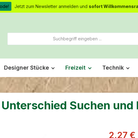
ode!
Jetzt zum Newsletter anmelden und
sofort Willkommensra
Designer Stücke
Freizeit
Technik
en Unterschied Suchen und
Verkaufsprei
2,27 €