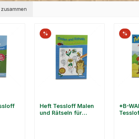
t zusammen
%
%
ssloff
Heft Tessloff Malen
*B-WA
und Rätseln für
Tesslof
gel
Kindergartenkinder
Ritter,