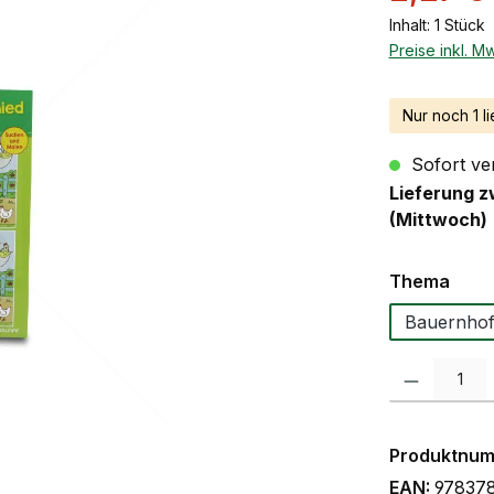
Inhalt:
1 Stück
Preise inkl. M
Nur noch 1 li
Sofort ver
Lieferung z
(Mittwoch)
ausw
Thema
Bauernho
Produkt Anzah
Produktnu
EAN:
97837