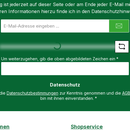
ist jederzeit auf dieser Seite oder am Ende jeder E-Mail mö
die motorischen
ihre Fan
it
ren Informationen hierzu finde ich in den Datenschutzhinw
Fähigkeiten und fördert
und glei
ht das
die Konzentration.
beim Ma
E-
Perfekt für Kinder im
möchten.
Mail-
Kindergartenalter, die
Malbuch
Adresse
sich gerne mit Stiften
die fasz
*
Loading...
und Farben
Abenteu
beschäftigen.
Hinweis:
Um weiterzugehen, gib die oben abgebildeten Zeichen ein
*
off
Spezifikationen:
Mängel Spezifikationen:
ver
Sprache: Deutsch Alter:
Sprache
tschland
3 Jahre Hersteller:
Alter: 5 Jahre 
Tessloff Heft Art:
Tessloff Gedruckt i
Datenschutz
loff Was
Softcover Gedruckt in
Deutsch
 die
Datenschutzbestimmungen
zur Kenntnis genommen und die
AG
e Vögel
Deutschland Für
Lieferumf
bin mit ihnen einverstanden.
*
Kindergartenkinder
Malbuch
Lieferumfang: 1x Heft
Piraten, 
Tessloff Malen und
Dinosau
Rätseln für
onen
Shopservice
Kindergartenkinder