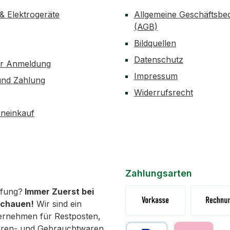
 & Elektrogeräte
Allgemeine Geschäftsbe
(AGB)
Bildquellen
Datenschutz
er Anmeldung
Impressum
und Zahlung
Widerrufsrecht
neinkauf
Zahlungsarten
fung?
Immer Zuerst bei
schauen!
Wir sind ein
ernehmen für Restposten,
Vorkasse (Überweisung)
Rechnung 
uren- und Gebrauchtwaren