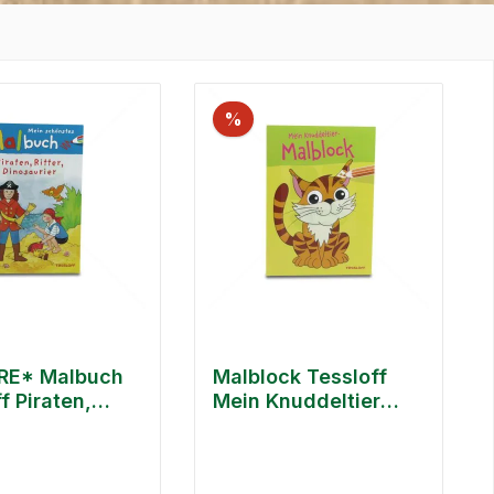
%
RE* Malbuch
Malblock Tessloff
f Piraten,
Mein Knuddeltier
 Dinosaurier
Malblock