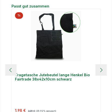
Produktgalerie überspringen
Passt gut zusammen
%
Tragetasche Jutebeutel lange Henkel Bio
Fairtrade 38x42x10cm schwarz
Verkaufspreis:
Regulärer Preis:
1,98 €
3,09 €
(35.92% gespart)