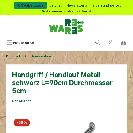
Zum Hauptinhalt springen
10%Rabattcode!
Jetzt zum Newsletter anmelden und
sofort
Willkommensrabatt sichern!
Navigation
Baumarkt
Heimwerken
Handgriff / Handlauf Metall
schwarz L=90cm Durchmesser
5cm
unbekannt
Bildergalerie überspringen
Rabatt
-58%