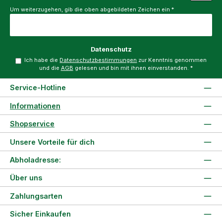
Um weiterzugehen, gib die oben abgebildeten Zeichen ein
*
Datenschutz
Ich habe die
Datenschutzbestimmungen
zur Kenntnis genommen
und die
AGB
gelesen und bin mit ihnen einverstanden.
*
Service-Hotline
Informationen
Shopservice
Unsere Vorteile für dich
Abholadresse:
Über uns
Zahlungsarten
Sicher Einkaufen