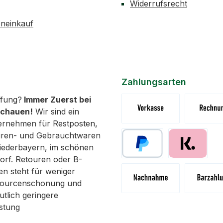
Widerrufsrecht
neinkauf
Zahlungsarten
fung?
Immer Zuerst bei
schauen!
Wir sind ein
ernehmen für Restposten,
Vorkasse (Überweisung)
Rechnung 
uren- und Gebrauchtwaren
 Niederbayern, im schönen
orf. Retouren oder B-
Paypal
Pay with Klar
n steht für weniger
ssourcenschonung und
utlich geringere
Nachnahme
Abholung 
stung