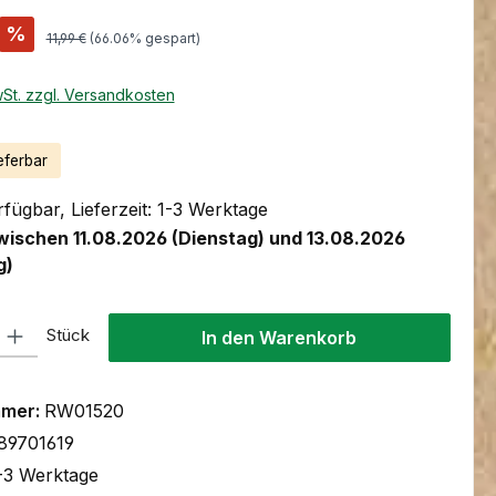
s:
%
Regulärer Preis:
11,99 €
(66.06% gespart)
wSt. zzgl. Versandkosten
eferbar
fügbar, Lieferzeit: 1-3 Werktage
wischen 11.08.2026 (Dienstag) und 13.08.2026
g)
l: Gib den gewünschten Wert ein oder benutze die Schaltflächen um
Stück
In den Warenkorb
mmer:
RW01520
89701619
-3 Werktage