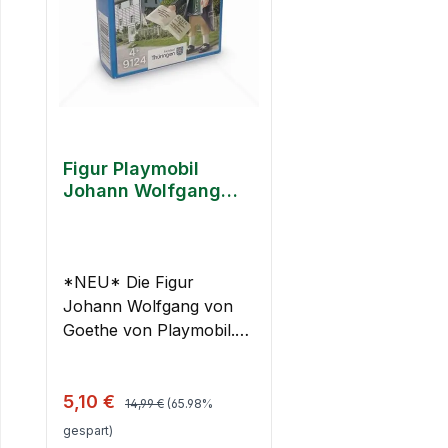
Figur Playmobil
Johann Wolfgang
von Goethe 9124
*NEU* Die Figur
Johann Wolfgang von
Goethe von Playmobil.
Der Dichter und Denker
aus Thüringen als kleine
Regulärer Preis:
Verkaufspreis:
5,10 €
Figur.
14,99 €
(65.98%
Sicherheitswarnung:
gespart)