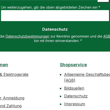
Loading...
Um weiterzugehen, gib die oben abgebildeten Zeichen ein
*
Datenschutz
 die
Datenschutzbestimmungen
zur Kenntnis genommen und die
AG
bin mit ihnen einverstanden.
*
onen
Shopservice
 & Elektrogeräte
Allgemeine Geschäftsbe
(AGB)
Bildquellen
Datenschutz
er Anmeldung
Impressum
und Zahlung