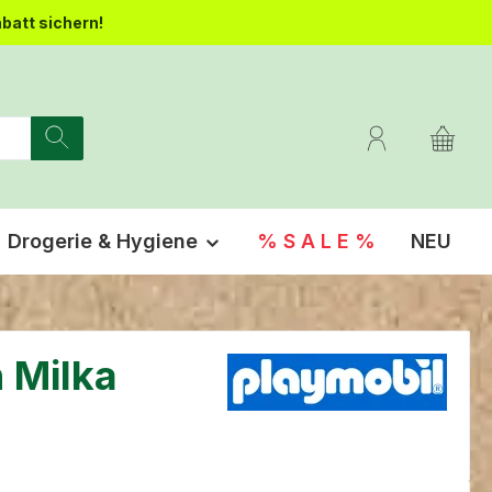
batt sichern!
Drogerie & Hygiene
% S A L E %
NEU
n Milka