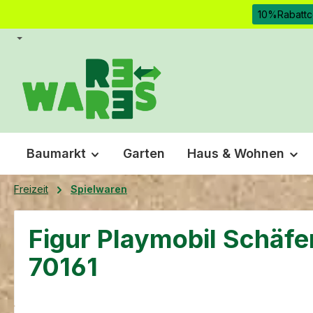
10%Rabattc
m Hauptinhalt springen
Zur Suche springen
Zur Hauptnavigation springen
Baumarkt
Garten
Haus & Wohnen
Freizeit
Spielwaren
Figur Playmobil Schäfe
70161