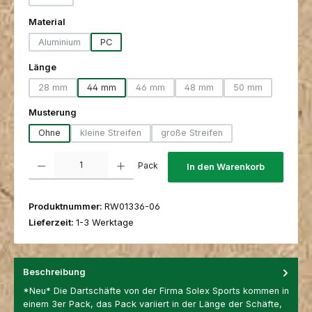
(Diese Option ist zurzeit nicht verfügbar.)
auswählen
Material
Aluminium
PC
(Diese Option ist zurzeit nicht verfügbar.)
auswählen
Länge
28 mm
44 mm
46 mm
48 mm
50 mm
(Diese Option ist zurzeit nicht verfügbar.)
(Diese Option ist zurzeit nicht verfügbar.)
(Diese Option ist zurzeit nich
(Diese Option ist
auswählen
Musterung
Ohne
kleine Streifen
große Streifen
(Diese Option ist zurzeit nicht verfügbar.)
(Diese Option ist zurzeit nicht 
Produkt Anzahl: Gib den gewünschten Wert ein oder benutze die Schaltfl
Pack
In den Warenkorb
Produktnummer:
RW01336-06
Lieferzeit:
1-3 Werktage
Beschreibung
*Neu* Die Dartschäfte von der Firma Solex Sports kommen in
einem 3er Pack, das Pack variiert in der Länge der Schäfte,