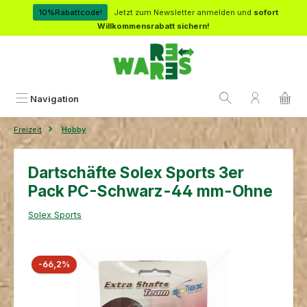
Zum Hauptinhalt springen
10%Rabattcode!
Jetzt zum Newsletter anmelden und
sofort
Willkommensrabatt sichern!
Navigation
Freizeit
Hobby
Dartschäfte Solex Sports 3er
Pack PC-Schwarz-44 mm-Ohne
Solex Sports
Bildergalerie überspringen
Rabatt
-66,2%