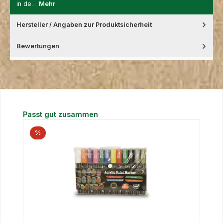
in de…
Mehr
Hersteller / Angaben zur Produktsicherheit
Bewertungen
Produktgalerie überspringen
Passt gut zusammen
%