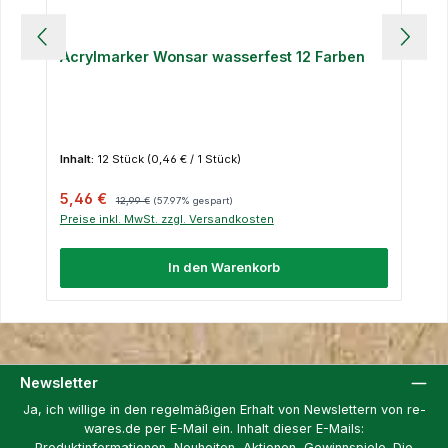
Acrylmarker Wonsar wasserfest 12 Farben
Inhalt:
12 Stück
(0,46 € / 1 Stück)
Verkaufspreis:
Regulärer Preis:
5,46 €
12,99 €
(57.97% gespart)
Preise inkl. MwSt. zzgl. Versandkosten
In den Warenkorb
Newsletter
Ja, ich willige in den regelmäßigen Erhalt von Newslettern von re-
wares.de per E-Mail ein. Inhalt dieser E-Mails:
Produktinformationen, Neuheiten, Aktionen, Gewinnspiele. Die