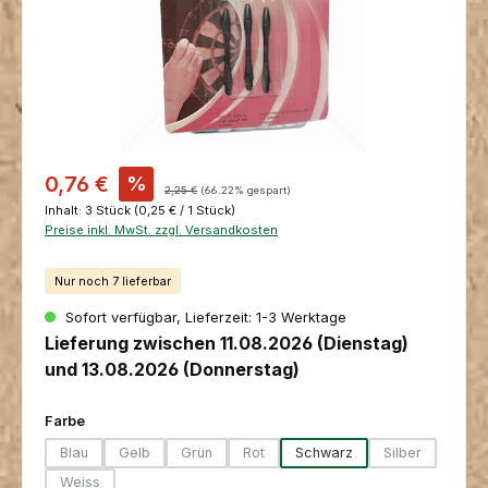
Verkaufspreis:
0,76 €
%
Regulärer Preis:
2,25 €
(66.22% gespart)
Inhalt:
3 Stück
(0,25 € / 1 Stück)
Preise inkl. MwSt. zzgl. Versandkosten
Nur noch 7 lieferbar
Sofort verfügbar, Lieferzeit: 1-3 Werktage
Lieferung zwischen 11.08.2026 (Dienstag)
und 13.08.2026 (Donnerstag)
auswählen
Farbe
Blau
Gelb
Grün
Rot
Schwarz
Silber
(Diese Option ist zurzeit nicht verfügbar.)
(Diese Option ist zurzeit nicht verfügbar.)
(Diese Option ist zurzeit nicht verfügbar.)
(Diese Option ist zurzeit nicht verfügbar
(Diese Option i
Weiss