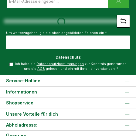
Mail-
Adresse
*
Loading...
Um weiterzugehen, gib die oben abgebildeten Zeichen ein
*
Datenschutz
Ich habe die
Datenschutzbestimmungen
zur Kenntnis genommen
und die
AGB
gelesen und bin mit ihnen einverstanden.
*
Service-Hotline
Informationen
Shopservice
Unsere Vorteile für dich
Abholadresse:
Über uns