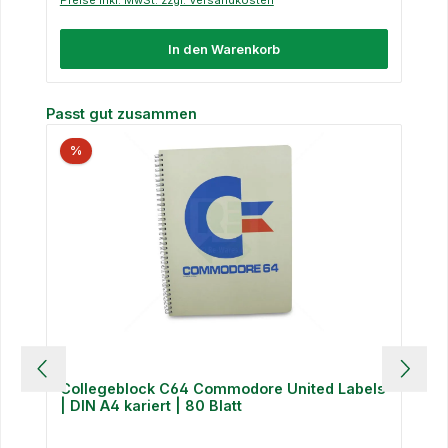
Preise inkl. MwSt. zzgl. Versandkosten
In den Warenkorb
Produktgalerie überspringen
Passt gut zusammen
%
Collegeblock C64 Commodore United Labels
| DIN A4 kariert | 80 Blatt