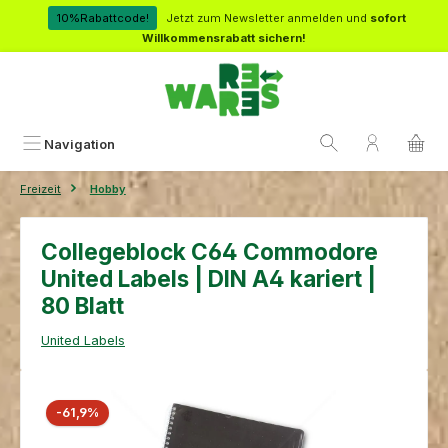
Zum Hauptinhalt springen
10%Rabattcode!
Jetzt zum Newsletter anmelden und
sofort
Willkommensrabatt sichern!
Navigation
Freizeit
Hobby
Collegeblock C64 Commodore
United Labels | DIN A4 kariert |
80 Blatt
United Labels
Bildergalerie überspringen
Rabatt
-61,9%