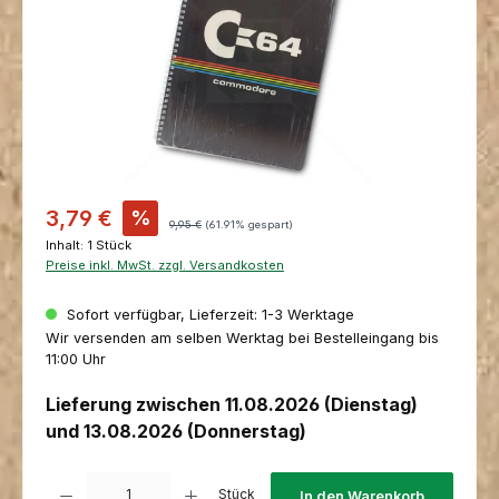
Verkaufspreis:
3,79 €
%
Regulärer Preis:
9,95 €
(61.91% gespart)
Inhalt:
1 Stück
Preise inkl. MwSt. zzgl. Versandkosten
Sofort verfügbar, Lieferzeit: 1-3 Werktage
Wir versenden am selben Werktag bei Bestelleingang bis
11:00 Uhr
Lieferung zwischen 11.08.2026 (Dienstag)
und 13.08.2026 (Donnerstag)
Produkt Anzahl: Gib den gewünschten Wert ein oder benutze die Schaltfl
Stück
In den Warenkorb