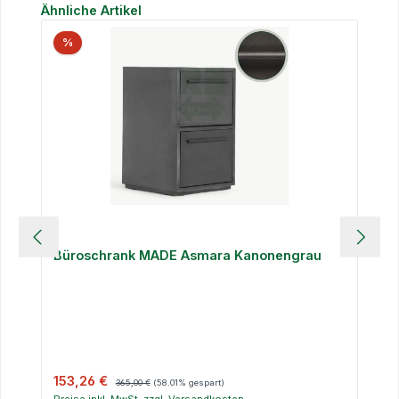
Produktgalerie überspringen
Ähnliche Artikel
%
Büroschrank MADE Asmara Kanonengrau
Verkaufspreis:
Regulärer Preis:
153,26 €
365,00 €
(58.01% gespart)