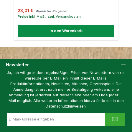
Verkaufspreis:
Regulärer Preis:
23,01 €
39,95 €
(42.4% gespart)
Preise inkl. MwSt. zzgl. Versandkosten
In den Warenkorb
Newsletter
Ja, ich willige in den regelmäßigen Erhalt von Newslettern von re-
wares.de per E-Mail ein. Inhalt dieser E-Mails:
Produktinformationen, Neuheiten, Aktionen, Gewinnspiele. Die
Anmeldung ist erst nach meiner Bestätigung wirksam, eine
Abmeldung ist jederzeit auf dieser Seite oder am Ende jeder E-
Mail möglich. Alle weiteren Informationen hierzu finde ich in den
Datenschutzhinweisen.
E-
Mail-
Adresse
*