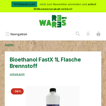
Zum Hauptinhalt springen
10%Rabattcode!
Jetzt zum Newsletter anmelden und
sofort
Willkommensrabatt sichern!
Navigation
Garten
Bioethanol FastX 1L Flasche
Brennstoff
unbekannt
Bildergalerie überspringen
Rabatt
-36%