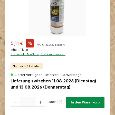
Verkaufspreis:
5,11 €
%
Regulärer Preis:
7,99 €
(36.05% gespart)
Inhalt:
1 Liter
Preise inkl. MwSt. zzgl. Versandkosten
Nur noch 6 lieferbar
Sofort verfügbar, Lieferzeit: 1-3 Werktage
Lieferung zwischen 11.08.2026 (Dienstag)
und 13.08.2026 (Donnerstag)
Produkt Anzahl: Gib den gewünschten Wert ein oder benutze die Schaltfl
Flasche(n)
In den Warenkorb