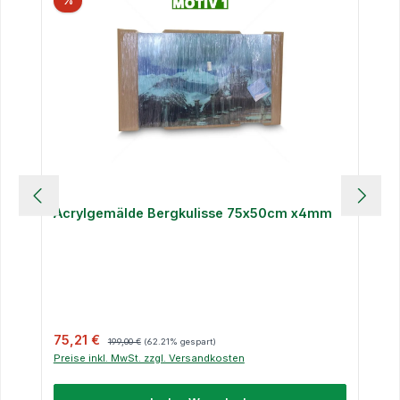
%
Acrylgemälde Bergkulisse 75x50cm x4mm
Verkaufspreis:
Regulärer Preis:
75,21 €
199,00 €
(62.21% gespart)
Preise inkl. MwSt. zzgl. Versandkosten