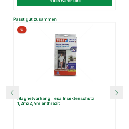
In den Warenkorb
Produktgalerie überspringen
Passt gut zusammen
%
Magnetvorhang Tesa Insektenschutz
1,2mx2,4m anthrazit