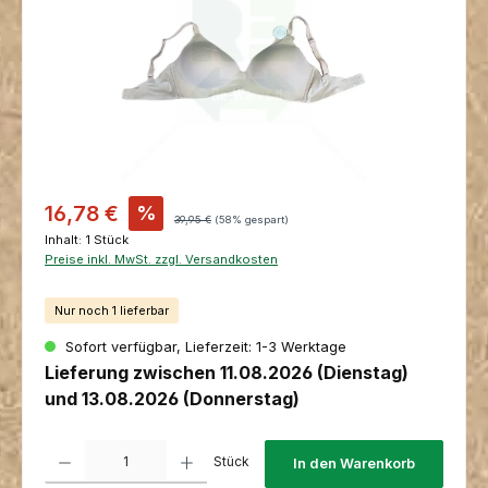
Verkaufspreis:
16,78 €
%
Regulärer Preis:
39,95 €
(58% gespart)
Inhalt:
1 Stück
Preise inkl. MwSt. zzgl. Versandkosten
Nur noch 1 lieferbar
Sofort verfügbar, Lieferzeit: 1-3 Werktage
Lieferung zwischen 11.08.2026 (Dienstag)
und 13.08.2026 (Donnerstag)
Produkt Anzahl: Gib den gewünschten Wert ein oder benutze die Schaltfl
Stück
In den Warenkorb