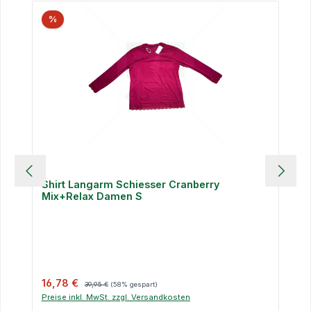
%
Shirt Langarm Schiesser Cranberry
Mix+Relax Damen S
Verkaufspreis:
Regulärer Preis:
16,78 €
39,95 €
(58% gespart)
Preise inkl. MwSt. zzgl. Versandkosten