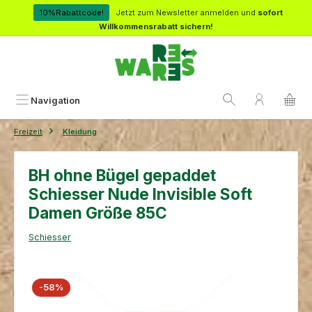
Zum Hauptinhalt springen
10%Rabattcode!
Jetzt zum Newsletter anmelden und
sofort
Willkommensrabatt sichern!
Navigation
Freizeit
Kleidung
BH ohne Bügel gepaddet
Schiesser Nude Invisible Soft
Damen Größe 85C
Schiesser
Bildergalerie überspringen
Rabatt
-58%