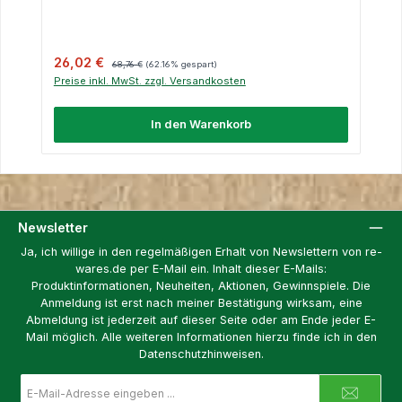
Verkaufspreis:
Regulärer Preis:
26,02 €
68,76 €
(62.16% gespart)
Preise inkl. MwSt. zzgl. Versandkosten
In den Warenkorb
Newsletter
Ja, ich willige in den regelmäßigen Erhalt von Newslettern von re-
wares.de per E-Mail ein. Inhalt dieser E-Mails:
Produktinformationen, Neuheiten, Aktionen, Gewinnspiele. Die
Anmeldung ist erst nach meiner Bestätigung wirksam, eine
Abmeldung ist jederzeit auf dieser Seite oder am Ende jeder E-
Mail möglich. Alle weiteren Informationen hierzu finde ich in den
Datenschutzhinweisen.
E-
Mail-