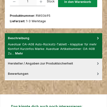
Stück
In den Warenkorb
Produktnummer:
RW03495
Lieferzeit:
1-3 Werktage
Beschreibung
Aueotuar OA-A08 Auto-Rücksitz-Tablett – klappbar für mehr
Komfort Kurzinfos Marke: Aueotuar Artikelnummer: OA-A08
Zu…
Mehr
Hersteller / Angaben zur Produktsicherheit
Bewertungen
Produktgalerie überspringen
Das könnte dich auch noch interessieren: