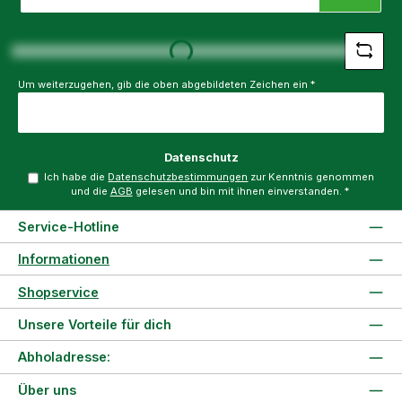
Adresse
Loading...
*
Um weiterzugehen, gib die oben abgebildeten Zeichen ein
*
Datenschutz
Ich habe die
Datenschutzbestimmungen
zur Kenntnis genommen
und die
AGB
gelesen und bin mit ihnen einverstanden.
*
Service-Hotline
Informationen
Shopservice
Unsere Vorteile für dich
Abholadresse:
Über uns