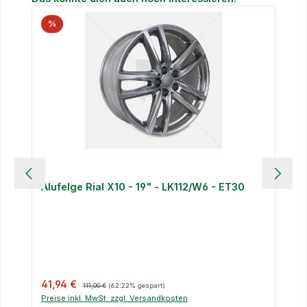
%
Alufelge Rial X10 - 19" - LK112/W6 - ET30
Verkaufspreis:
Regulärer Preis:
41,94 €
111,00 €
(62.22% gespart)
Preise inkl. MwSt. zzgl. Versandkosten