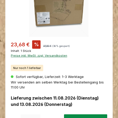
Verkaufspreis:
23,68 €
%
Regulärer Preis:
37,00 €
(36% gespart)
Inhalt:
1 Stück
Preise inkl. MwSt. zzgl. Versandkosten
Nur noch 1 lieferbar
Sofort verfügbar, Lieferzeit: 1-3 Werktage
Wir versenden am selben Werktag bei Bestelleingang bis
11:00 Uhr
Lieferung zwischen 11.08.2026 (Dienstag)
und 13.08.2026 (Donnerstag)
Produkt Anzahl: Gib den gewünschten Wert ein oder benutze die Schaltfl