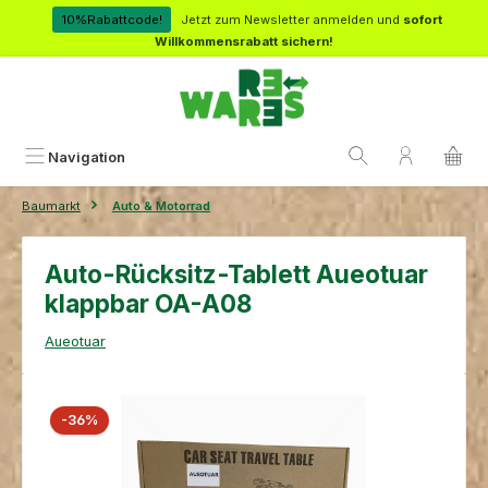
Zum Hauptinhalt springen
10%Rabattcode!
Jetzt zum Newsletter anmelden und
sofort
Willkommensrabatt sichern!
Navigation
Baumarkt
Auto & Motorrad
Auto-Rücksitz-Tablett Aueotuar
klappbar OA-A08
Aueotuar
Bildergalerie überspringen
Rabatt
-36%