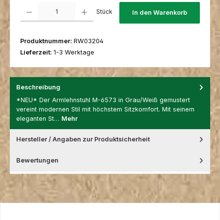
Produkt Anzahl: Gib den gewünschten Wert ein oder benutze die Schaltfl
Stück
In den Warenkorb
Produktnummer:
RW03204
Lieferzeit:
1-3 Werktage
Beschreibung
*NEU* Der Armlehnstuhl M-6573 in Grau/Weiß gemustert
vereint modernen Stil mit höchstem Sitzkomfort. Mit seinem
eleganten St…
Mehr
Hersteller / Angaben zur Produktsicherheit
Bewertungen