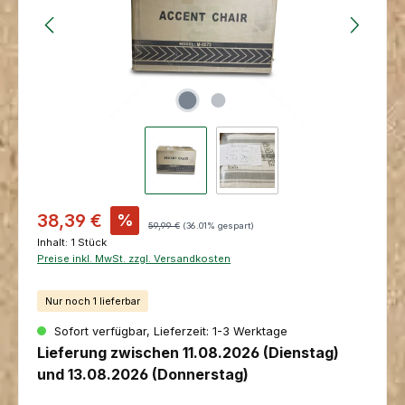
Verkaufspreis:
38,39 €
%
Regulärer Preis:
59,99 €
(36.01% gespart)
Inhalt:
1 Stück
Preise inkl. MwSt. zzgl. Versandkosten
Nur noch 1 lieferbar
Sofort verfügbar, Lieferzeit: 1-3 Werktage
Lieferung zwischen 11.08.2026 (Dienstag)
und 13.08.2026 (Donnerstag)