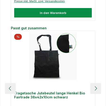
Preise inkl. MwSt. zzgl. Versandkosten
In den Warenkorb
Produktgalerie überspringen
Passt gut zusammen
%
Tragetasche Jutebeutel lange Henkel Bio
Fairtrade 38x42x10cm schwarz