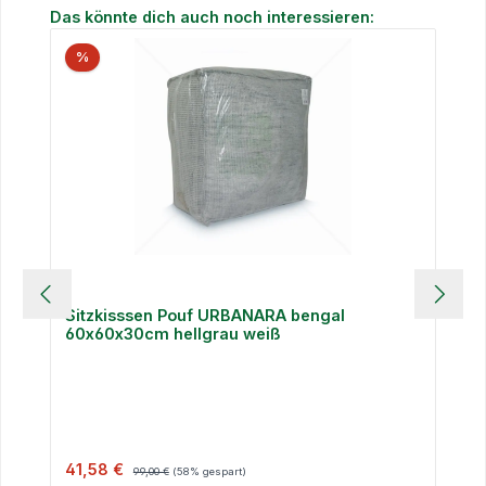
Produktgalerie überspringen
Das könnte dich auch noch interessieren:
%
Sitzkisssen Pouf URBANARA bengal
60x60x30cm hellgrau weiß
Verkaufspreis:
Regulärer Preis:
41,58 €
99,00 €
(58% gespart)