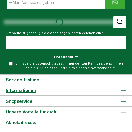
Mail-
Adresse
Loading...
*
Um weiterzugehen, gib die oben abgebildeten Zeichen ein
*
Datenschutz
Ich habe die
Datenschutzbestimmungen
zur Kenntnis genommen
und die
AGB
gelesen und bin mit ihnen einverstanden.
*
Service-Hotline
Informationen
Shopservice
Unsere Vorteile für dich
Abholadresse: