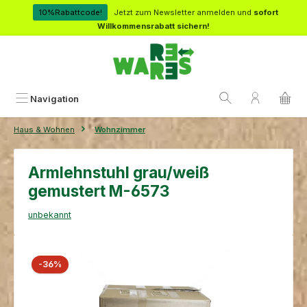
Zum Hauptinhalt springen
10%Rabattcode!
Jetzt zum Newsletter anmelden und
sofort
Willkommensrabatt sichern!
Navigation
Haus & Wohnen
Wohnzimmer
Armlehnstuhl grau/weiß
gemustert M-6573
unbekannt
Bildergalerie überspringen
Rabatt
-36%